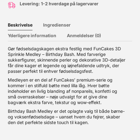
Levering: 1-2 hverdage på lagervarer
Beskrivelse
Ingredienser
Yderligere information
Anmeldelser (0)
Gør fødselsdagskagen ekstra festlig med FunCakes 3D
Sprinkle Medley – Birthday Bash. Med farverige
sukkerfigurer, skinnende perler og dekorative 3D-detaljer
får dine kager et legende og iøjnefaldende udtryk, der
passer perfekt til enhver fødselsdagsfest.
Medleyen er en del af FunCakes’ premium-serie og
kommer i en stilfuld bøtte med lilla låg. Hver bøtte
indeholder en livlig blanding af nonpareils, konfetti og
små overraskelser – nøje udvalgt for at give dine
bagværk ekstra farve, tekstur og wow-effekt.
Birthday Bash Medley er det oplagte valg til både børne-
og voksenfødselsdage – uanset hvem du fejrer, skaber
den det perfekte sidste touch til kagen.