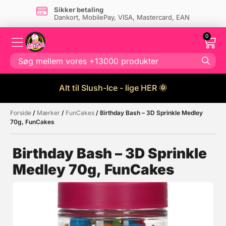
Sikker betaling
Dankort, MobilePay, VISA, Mastercard, EAN
0
Alt til Slush-Ice - lige HER 🌞
Forside
/
Mærker
/
FunCakes
/ Birthday Bash – 3D Sprinkle Medley
Måske kunne nogle af disse
☓
70g, FunCakes
produkter have din interesse?
Birthday Bash – 3D Sprinkle
Medley 70g, FunCakes