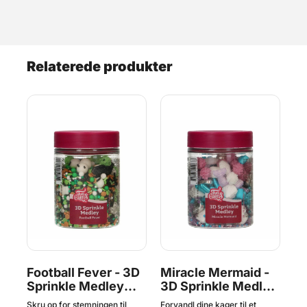
Relaterede produkter
g
Football Fever - 3D
Miracle Mermaid -
Ba
Sprinkle Medley
3D Sprinkle Medley
Sp
70g, FunCakes
70g, FunCakes
7
dine
Skru op for stemningen til
Forvandl dine kager til et
Giv