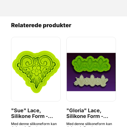
Relaterede produkter
n,
"Sue" Lace,
"Gloria" Lace,
"C
Silikone Form -
Silikone Form -
Si
Marvelous Molds
Marvelous Molds
M
n
Med denne silikoneform kan
Med denne silikoneform kan
Med