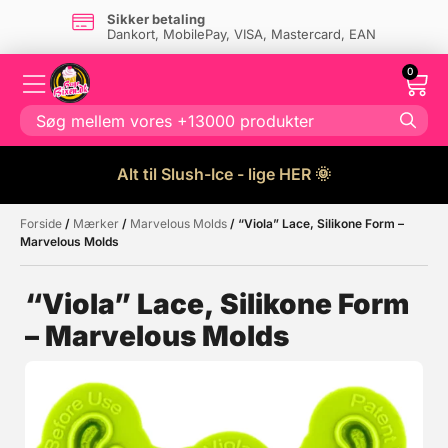
Sikker betaling
Dankort, MobilePay, VISA, Mastercard, EAN
0
Alt til Slush-Ice - lige HER 🌞
Forside
/
Mærker
/
Marvelous Molds
/ “Viola” Lace, Silikone Form –
Måske kunne nogle af disse
☓
Marvelous Molds
produkter have din interesse?
“Viola” Lace, Silikone Form
– Marvelous Molds
Tilbud