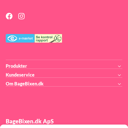
ing
til
 til
er
at
at
Produkter
Kundeservice
de
Om BageBixen.dk
BageBixen.dk ApS