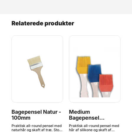
Relaterede produkter
Bagepensel Natur -
Medium
B
100mm
Bagepensel
Si
Silikone Gul - 21cm,
Lu
Praktisk all-round pensel med
Praktisk all-round pensel med
Sil
Silikomart
naturhår og skaft af træ. Stor
hår af silikone og skaft af
erg