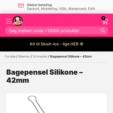
Sikker betaling
Dankort, MobilePay, VISA, Mastercard, EAN
0
Alt til Slush-Ice - lige HER 🌞
Forside
/
Mærker
/
Schneider
/ Bagepensel Silikone – 42mm
Måske kunne nogle af disse
☓
produkter have din interesse?
Bagepensel Silikone –
42mm