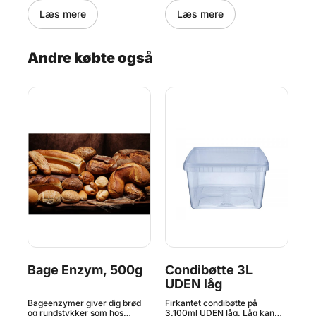
æbe
meget mere. Bør vaskes i
meget mere. Længde på
oph
Læs mere
Læs mere
ld:
hånden.
skæfte: 21cm
Pen
230
 i
typ
sti
Andre købte også
ren
mas
Ege
Sil
23
Er
oph
sil
på
sti
hol
sil
bag
Bage Enzym, 500g
Condibøtte 3L
H
UDEN låg
Su
5
den
Bageenzymer giver dig brød
Firkantet condibøtte på
Hve
e
og rundstykker som hos
3.100ml UDEN låg. Låg kan
giv