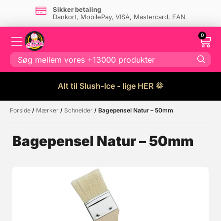
Sikker betaling
Dankort, MobilePay, VISA, Mastercard, EAN
0
Alt til Slush-Ice - lige HER 🌞
Forside
/
Mærker
/
Schneider
/ Bagepensel Natur – 50mm
Måske kunne nogle af disse
☓
produkter have din interesse?
Bagepensel Natur – 50mm