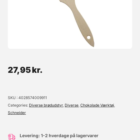
Ridsekniv til Brød
Bakers Blade eller på dansk Ridsekniv/Brødsnitter til brug ved
brødbagning. Bladet er fremstillet i rustfrit stål. Måler 12,5cm.
Maskinopvask anbefales ikke. Original SKU: 4028574254106
24,95 kr.
27,95
kr.
Læg i kurv
Læs mere
SKU
4028574009911
Categories
Diverse brødudstyr
,
Diverse
,
Chokolade Værktøj
,
Schneider
Levering: 1-2 hverdage på lagervarer