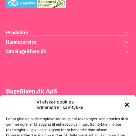
Produkter
Kundeservice
Om BageBixen.dk
BageBixen.dk ApS
Vi elsker cookies -
Tilmeld dig vores nyhedsbrev og modtag gode tilbud
administrer samtykke
samt spændende produktnyheder direkte i din
indbakke.
For at give de bedste oplevelser bruger vi teknologier som cookies til at
gemme og/eller få adgang til enhedsoplysninger. Samtykke til disse
teknologier vil give os mulighed for at behandle data såsom
browseradfærd eller unikke id'er på dette websted. Hvis du ikke giver