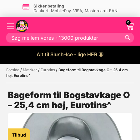
Sikker betaling
Dankort, MobilePay, VISA, Mastercard, EAN
0
Alt til Slush-Ice - lige HER 🌞
Forside
/
Mærker
/
Eurotins
/ Bageform til Bogstavkage O – 25,4 cm
Måske kunne nogle af disse
☓
høj, Eurotins^
produkter have din interesse?
Bageform til Bogstavkage O
– 25,4 cm høj, Eurotins^
Tilbud
Tilbud