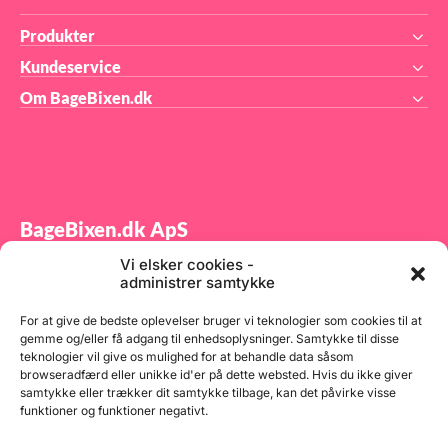
Produkter
Kundeservice
Om BageBixen.dk
BageBixen.dk ApS
Vi elsker cookies -
Tilmeld dig vores nyhedsbrev og modtag gode tilbud
administrer samtykke
samt spændende produktnyheder direkte i din
indbakke.
For at give de bedste oplevelser bruger vi teknologier som cookies til at
gemme og/eller få adgang til enhedsoplysninger. Samtykke til disse
teknologier vil give os mulighed for at behandle data såsom
browseradfærd eller unikke id'er på dette websted. Hvis du ikke giver
samtykke eller trækker dit samtykke tilbage, kan det påvirke visse
funktioner og funktioner negativt.
Tilmeld