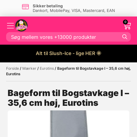
Sikker betaling
Dankort, MobilePay, VISA, Mastercard, EAN
0
Alt til Slush-Ice - lige HER 🌞
Forside
/
Mærker
/
Eurotins
/ Bageform til Bogstavkage I – 35,6 cm høj,
Måske kunne nogle af disse
☓
Eurotins
produkter have din interesse?
Bageform til Bogstavkage I –
35,6 cm høj, Eurotins