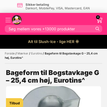
Sikker betaling
Dankort, MobilePay, VISA, Mastercard, EAN
0
Alt til Slush-Ice - lige HER 🌞
Forside
/
Mærker
/
Eurotins
/ Bageform til Bogstavkage G – 25,4 cm
Måske kunne nogle af disse
☓
høj, Eurotins^
produkter have din interesse?
Bageform til Bogstavkage G
– 25,4 cm høj, Eurotins^
Tilbud
Tilbud