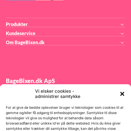
Produkter
Kundeservice
Om BageBixen.dk
BageBixen.dk ApS
Vi elsker cookies -
Tilmeld dig vores nyhedsbrev og modtag gode tilbud
administrer samtykke
samt spændende produktnyheder direkte i din
indbakke.
For at give de bedste oplevelser bruger vi teknologier som cookies til at
gemme og/eller få adgang til enhedsoplysninger. Samtykke til disse
teknologier vil give os mulighed for at behandle data såsom
browseradfærd eller unikke id'er på dette websted. Hvis du ikke giver
samtykke eller trækker dit samtykke tilbage, kan det påvirke visse