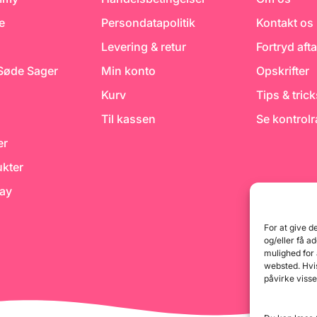
Original t
Fondant Ex
e
Persondatapolitik
Kontakt os
Levering & retur
Fortryd afta
 Søde Sager
Min konto
Opskrifter
Kurv
Tips & tric
Til kassen
Se kontrol
er
kter
day
For at give d
og/eller få a
mulighed for
websted. Hvis
påvirke visse