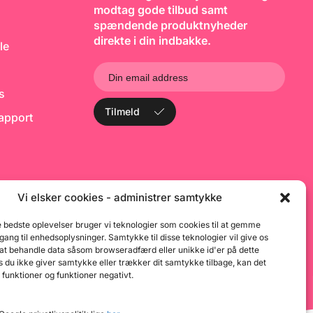
itel: Renshaw Rolled
o
modtag gode tilbud samt
tra Red
f
spændende produktnyheder
r
direkte i din indbakke.
p
le
P
ks
Tilmeld
rapport
Vi elsker cookies - administrer samtykke
e bedste oplevelser bruger vi teknologier som cookies til at gemme
dgang til enhedsoplysninger. Samtykke til disse teknologier vil give os
 at behandle data såsom browseradfærd eller unikke id'er på dette
 du ikke giver samtykke eller trækker dit samtykke tilbage, kan det
 funktioner og funktioner negativt.