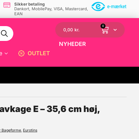
Sikker betaling
Dankort, MobilePay, VISA, Mastercard,
EAN
0
0,00
kr.
NYHEDER
e
OUTLET
☓
avkage E – 35,6 cm høj,
v Bageforme
,
Eurotins