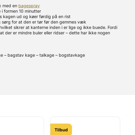
fx med en
bagespray
 i formen 10 minutter
es kagen ud og køer førdig på en rist
g sørg for at den er tør før den gemmes væk
hvilket sikrer at kanterne inden i er lige og ikke buede. Fordi
 at der er mindre buler eller ridser – dette har ikke nogen
.
e – bagstav kage – talkage – bogstavkage
Tilbud
T