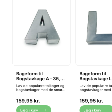
Bageform til
Bageform til
6
Bogstavkage A - 35,6
Bogstavkage L 
cm høj, Eurotins
cm høj, Euroti
g
Lav de populære talkager og
Lav de populære ta
te
bogstavkager med de smarte
bogstavkager med 
bageforme fra engelske
bageforme fra eng
et
Eurotins. Formen er fremstillet
Eurotins. Formen er 
159,95 kr.
159,95 kr.
e
i metal, og er umulig at slide
i metal, og er umuli
cm
op. Vi fører hele sortimentet
op. Vi fører hele so
en
med både bogstaver og tal i
med både bogstaver
Læg i kurv
Læg i kurv