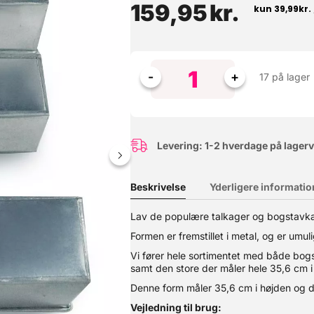
159,95
kr.
17 på lager
Levering: 1-2 hverdage på lager
ins
Beskrivelse
Yderligere informatio
me fra engelske Eurotins. Formen er fremstillet i metal, og er um
Lav de populære talkager og bogstavka
den store der måler hele 35,6 cm i højden. Denne form måler 35,6 cm 
 er bagt, så lad den sidde i formen 10 minutter Når den er kølet af
Formen er fremstillet i metal, og er umuli
emmes væk Formene er desvist fremstillet i hånden, hvilket sikrer at 
te har ikke nogen betydning for det færdige bageresultat. Ikke egn
Vi fører hele sortimentet med både bogsta
samt den store der måler hele 35,6 cm i
Denne form måler 35,6 cm i højden og 
Vejledning til brug: