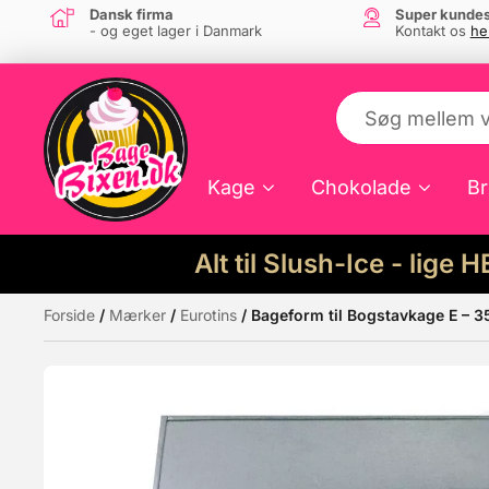
Dansk firma
Super kundes
- og eget lager i Danmark
Kontakt os
he
Kage
Chokolade
Br
Alt til Slush-Ice - lige 
Forside
/
Mærker
/
Eurotins
/ Bageform til Bogstavkage E – 3
Måske kunne nogle af disse produkter hav