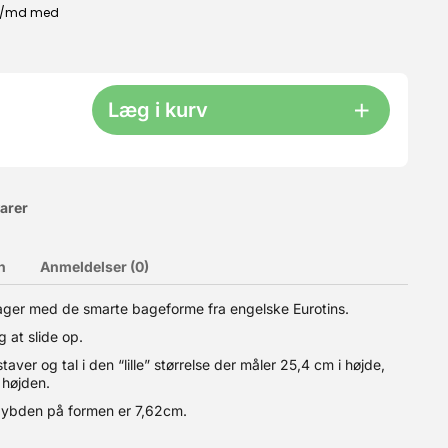
Læg i kurv
varer
n
Anmeldelser (0)
ulig at slide op. Vi fører hele sortimentet med både bogstaver
ger med de smarte bageforme fra engelske Eurotins.
i højden og dybden på formen er 7,62cm. Vejledning til brug: Vi
 i 10 minutter tages kagen ud og køer førdig på en rist Vask
g at slide op.
kanterne inden i er lige og ikke buede. Fordi de er fremstillet i
et til opvaskemaskine. Number Cake - Alphabet Cake - tal kage -
ver og tal i den “lille” størrelse der måler 25,4 cm i højde,
 højden.
dybden på formen er 7,62cm.