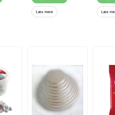
e der måler
den "lille" størrelse der måler
den "lille"
amt den
25,4 cm i højde, samt den
25,4 cm i 
e 35,6 cm i
store der måler hele 35,6 cm i
store der 
Læs mere
Læs me
 måler
højden. Denne form måler
højden. De
g dybden
35,6 cm i højden og dybden
35,6 cm i
m.
på formen er 7,62cm.
på formen 
 Vi
Vejledning til brug: Vi
Vejledning 
 formen
anbefaler at smøre formen
anbefaler 
agespray
godt, fx med en bagespray
godt, fx 
, så lad
Efter kagen er bagt, så lad
Efter kage
 10
den sidde i formen 10
den sidde 
kølet af i
minutter Når den er kølet af i
minutter Nå
kagen ud
10 minutter tages kagen ud
10 minutte
n rist Vask
og køer førdig på en rist Vask
og køer fø
 i hånden,
altid kun formen af i hånden,
altid kun 
r tør før
og sørg for at den er tør før
og sørg for
ormene er
den gemmes væk Formene er
den gemme
i hånden,
desvist fremstillet i hånden,
desvist fre
nterne
hvilket sikrer at kanterne
hvilket sik
kke buede.
inden i er lige og ikke buede.
inden i er 
et i
Fordi de er fremstillet i
Fordi de er
lt at der
hånden er det normalt at der
hånden er 
r ridser -
er mindre buler eller ridser -
er mindre b
en
dette har ikke nogen
dette har 
færdige
betydning for det færdige
betydning 
gnet til
bageresultat. Ikke egnet til
bageresulta
Number
opvaskemaskine. Number
opvaskema
ke - tal
Cake - Alphabet Cake - tal
Cake - Alp