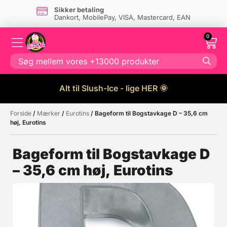
Sikker betaling
Dankort, MobilePay, VISA, Mastercard, EAN
0
Alt til Slush-Ice - lige HER 🌞
Forside
/
Mærker
/
Eurotins
/ Bageform til Bogstavkage D – 35,6 cm
Måske kunne nogle af disse
☓
høj, Eurotins
produkter have din interesse?
Bageform til Bogstavkage D
– 35,6 cm høj, Eurotins
Tilbud