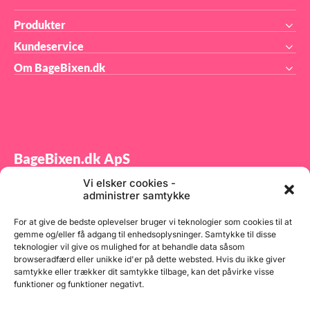
Produkter
Kundeservice
Om BageBixen.dk
BageBixen.dk ApS
Vi elsker cookies -
Tilmeld dig vores nyhedsbrev og modtag gode tilbud
administrer samtykke
samt spændende produktnyheder direkte i din
indbakke.
For at give de bedste oplevelser bruger vi teknologier som cookies til at
gemme og/eller få adgang til enhedsoplysninger. Samtykke til disse
teknologier vil give os mulighed for at behandle data såsom
browseradfærd eller unikke id'er på dette websted. Hvis du ikke giver
samtykke eller trækker dit samtykke tilbage, kan det påvirke visse
funktioner og funktioner negativt.
Tilmeld