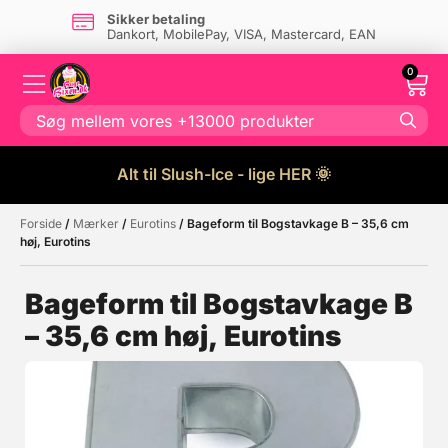
Sikker betaling
Dankort, MobilePay, VISA, Mastercard, EAN
0
Alt til Slush-Ice - lige HER 🌞
Forside
/
Mærker
/
Eurotins
/ Bageform til Bogstavkage B – 35,6 cm
Måske kunne nogle af disse
☓
høj, Eurotins
produkter have din interesse?
Bageform til Bogstavkage B
– 35,6 cm høj, Eurotins