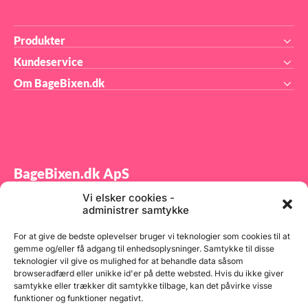
Produkter
Kundeservice
Om BageBixen.dk
BageBixen.dk ApS
Vi elsker cookies -
Tilmeld dig vores nyhedsbrev og modtag gode tilbud
administrer samtykke
samt spændende produktnyheder direkte i din
indbakke.
For at give de bedste oplevelser bruger vi teknologier som cookies til at
gemme og/eller få adgang til enhedsoplysninger. Samtykke til disse
teknologier vil give os mulighed for at behandle data såsom
browseradfærd eller unikke id'er på dette websted. Hvis du ikke giver
samtykke eller trækker dit samtykke tilbage, kan det påvirke visse
funktioner og funktioner negativt.