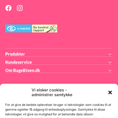
at 
for
det
end
 3
tes
lo
%.
Produkter
Kundeservice
Om BageBixen.dk
Vi elsker cookies -
administrer samtykke
BageBixen.dk ApS
For at give de bedste oplevelser bruger vi teknologier som cookies til at
gemme og/eller få adgang til enhedsoplysninger. Samtykke til disse
teknologier vil give os mulighed for at behandle data såsom
Tilmeld dig vores nyhedsbrev og modtag gode tilbud