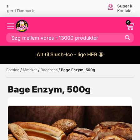
Super kundeservice
Kontakt os
her
0
Alt til Slush-Ice - lige HER 🌞
Forside
/
Mærker
/
Bagerens
/ Bage Enzym, 500g
Måske kunne nogle af disse
☓
produkter have din interesse?
Bage Enzym, 500g