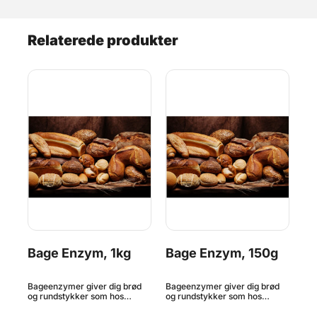
Relaterede produkter
g
Bage Enzym, 1kg
Bage Enzym, 150g
Ba
3
 fx
Bageenzymer giver dig brød
Bageenzymer giver dig brød
Dis
og rundstykker som hos
og rundstykker som hos
sig
bageren! Ved at tilsætte dette
bageren! Ved at tilsætte dette
kun
produkt får du et bagværk der
produkt får du et bagværk der
eft