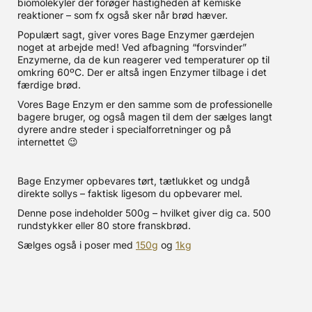
biomolekyler der forøger hastigheden af kemiske
reaktioner – som fx også sker når brød hæver.
Populært sagt, giver vores Bage Enzymer gærdejen
noget at arbejde med! Ved afbagning “forsvinder”
Enzymerne, da de kun reagerer ved temperaturer op til
omkring 60ºC. Der er altså ingen Enzymer tilbage i det
færdige brød.
Vores Bage Enzym er den samme som de professionelle
bagere bruger, og også magen til dem der sælges langt
dyrere andre steder i specialforretninger og på
internettet 😉
Bage Enzymer opbevares tørt, tætlukket og undgå
direkte sollys – faktisk ligesom du opbevarer mel.
Denne pose indeholder 500g – hvilket giver dig ca. 500
rundstykker eller 80 store franskbrød.
Sælges også i poser med
150g
og
1kg