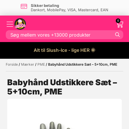
Sikker betaling
Dankort, MobilePay, VISA, Mastercard, EAN
0
Alt til Slush-Ice - lige HER 🌞
Forside
/
Mærker
/
PME
/ Babyhånd Udstikkere Sæt – 5+10cm, PME
Måske kunne nogle af disse
☓
produkter have din interesse?
Babyhånd Udstikkere Sæt –
5+10cm, PME