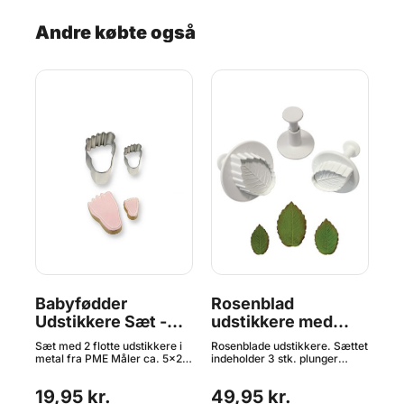
Andre købte også
ed
Babyfødder
Rosenblad
F
E
Udstikkere Sæt -
udstikkere med
2
5+9cm, PME
præg Sæt/3 - PME
Sæt med 2 flotte udstikkere i
Rosenblade udstikkere. Sættet
Ind
metal fra PME Måler ca. 5x2,5
indeholder 3 stk. plunger
Ho
og 9,3x3 cm Materiale: Metal
udstikkere (stempel-
fon
Tåler ikke opvaskemaskine
udstikkere). Udstikkerne er
og 
19,95 kr.
49,95 kr.
31
t
lette at bruge og giver et flot
ove