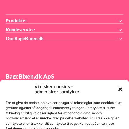
Produkter
Kundeservice
Om BageBixen.dk
BageBixen.dk ApS
Vi elsker cookies -
Tilmeld dig vores nyhedsbrev og modtag gode tilbud
administrer samtykke
samt spændende produktnyheder direkte i din
indbakke.
For at give de bedste oplevelser bruger vi teknologier som cookies til at
gemme og/eller få adgang til enhedsoplysninger. Samtykke til disse
teknologier vil give os mulighed for at behandle data såsom
browseradfærd eller unikke id'er på dette websted. Hvis du ikke giver
samtykke eller trækker dit samtykke tilbage, kan det påvirke visse
funktioner og funktioner negativt.