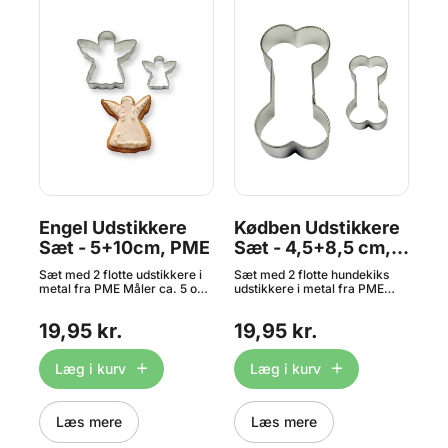
-
Engel Udstikkere
Kødben Udstikkere
T-
Sæt - 5+10cm, PME
Sæt - 4,5+8,5 cm,
Sh
PME
Ud
Sæt med 2 flotte udstikkere i
Sæt med 2 flotte hundekiks
Sæt
4
metal fra PME Måler ca. 5 og
udstikkere i metal fra PME
met
rm
10 cm Materiale: Metal Tåler
Måler ca. 4,5 x 2,5 og 8,5 x4,5
4,5
ræ,
ikke opvaskemaskine
cm Materiale: Metal Tåler ikke
Met
19,95 kr.
19,95 kr.
19
opvaskemaskine COOKIE &
op
CAKE - BONE SET OF 2
x
Læg i kurv
Læg i kurv
-
rmt
Læs mere
Læs mere