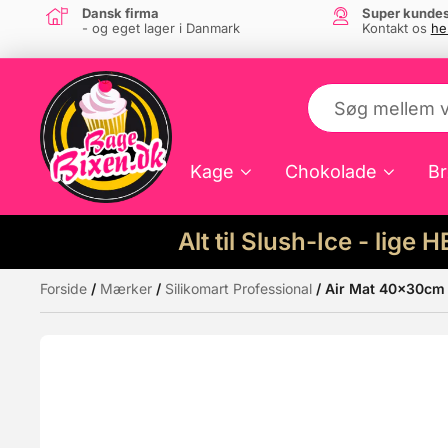
Dansk firma
Super kundes
- og eget lager i Danmark
Kontakt os
he
Kage
Chokolade
Br
Alt til Slush-Ice - lige 
Forside
/
Mærker
/
Silikomart Professional
/ Air Mat 40x30cm 
Måske kunne nogle af disse produkter hav