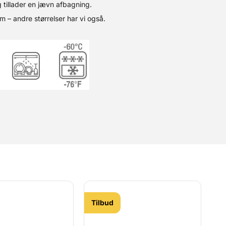
 tillader en jævn afbagning.
 – andre størrelser har vi også.
Tilbud
T