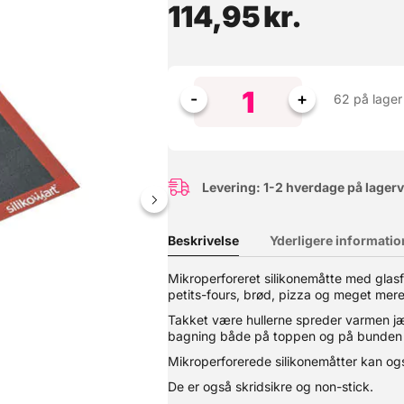
114,95
kr.
62 på lager
Levering: 1-2 hverdage på lager
Beskrivelse
Yderligere informatio
som f.eks. frugttærter eller andre desserter. De små huller i tærterin
Mikroperforeret silikonemåtte med glasfi
ade for optimalt resultat. Hvis du affedter din ring med opvaskemi
petits-fours, brød, pizza og meget mere
Takket være hullerne spreder varmen jæ
bagning både på toppen og på bunden
Mikroperforerede silikonemåtter kan o
De er også skridsikre og non-stick.