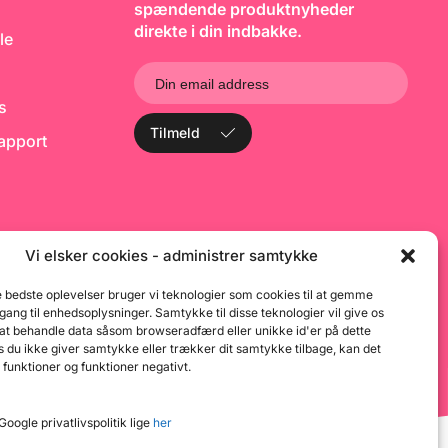
spændende produktnyheder
direkte i din indbakke.
le
ks
Tilmeld
rapport
Vi elsker cookies - administrer samtykke
e bedste oplevelser bruger vi teknologier som cookies til at gemme
dgang til enhedsoplysninger. Samtykke til disse teknologier vil give os
 at behandle data såsom browseradfærd eller unikke id'er på dette
 du ikke giver samtykke eller trækker dit samtykke tilbage, kan det
 funktioner og funktioner negativt.
oogle privatlivspolitik lige
her