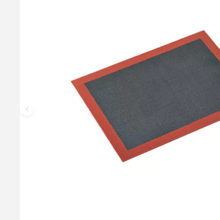
Perforeret Tærtering - Ø8cm
Perforeret tærtering - perfekt til sprøde tærter lavet på mørdej, 
anbefaler at du bager på en AirMat som er lagt på en Hulbagepl
Spray. Opvaskemaskine anbefales ikke. Størrelse: Ø 8 x h 2cm
34,95 kr.
Læg i kurv
Læs mere