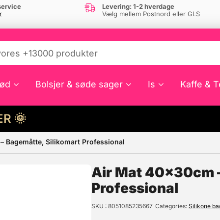
ervice
Levering: 1-2 hverdage
r
Vælg mellem Postnord eller GLS
ød
Bolsjer & søde sager
Is
Kaffe & T
HER 🌞
– Bagemåtte, Silikomart Professional
e din interesse?
Air Mat 40x30cm –
Professional
SKU
8051085235667
Categories
Silikone b