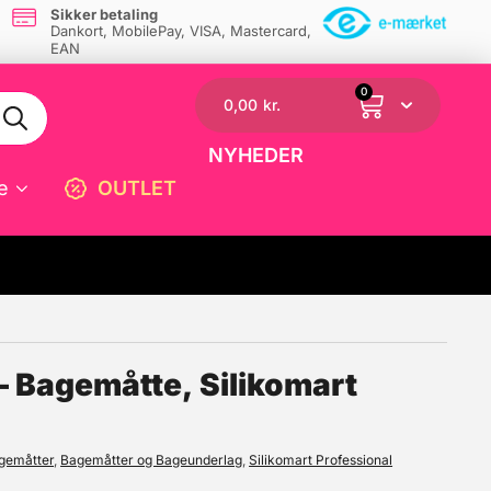
Sikker betaling
Dankort, MobilePay, VISA, Mastercard,
EAN
0
0,00
kr.
NYHEDER
e
OUTLET
☓
 Bagemåtte, Silikomart
agemåtter
,
Bagemåtter og Bageunderlag
,
Silikomart Professional