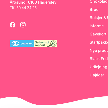
Chokolad
Årøsund 6100 Haderslev
Tlf: 50 44 24 25
Brød
Bolsjer &
Isforme
Gavekort
Startpakk
Nye produ
Black Fri
Udlejning
Højtider