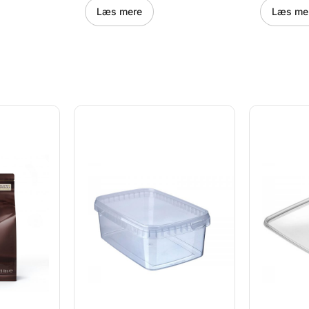
 på
Takket være hullerne spreder
kreationer.
Læs mere
Læs me
et.
varmen jævnt over måttens
fremstille
overflade, hvilket garanterer
og mørdej
 også
en perfekt bagning både på
kan man la
ag ved
toppen og på bunden af
er non-sti
 også
bagværket. Mikroperforerede
begge side
tick.
silikonemåtter kan også
tomme eller
å ovnens
bruges som underlag ved
temperatur
er en jævn
nedfrysning. De er også
230°C (-40
e på
skridsikre og non-stick.
Tåler ovn,
395 mm -
Måtterne bruges på ovnens
opvaskema
 vi også.
bagerist, og tillader en jævn
x 5 x 2cm 
afbagning. Størrelse på
Square
AirMat Small: 30 x 40cm
https://y
Størrelse på Side A – Éclair:
70.517.20
12 x 2,5cm Størrelse på side
B – Choux: 3 x 5cm
https://youtu.be/4q_xz_VuoxI
40.113.99.0000