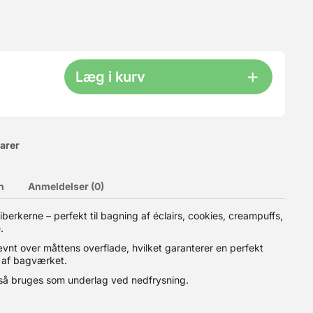
Læg i kurv
varer
n
Anmeldelser (0)
gen sikrer en jævn afbagning. Fremstillet i rustfrit stål. Vi
berkerne – perfekt til bagning af éclairs, cookies, creampuffs,
ddel, anbefaler vi at du smører ringen inden brug, fx med Plade
.
vnt over måttens overflade, hvilket garanterer en perfekt
 af bagværket.
gså bruges som underlag ved nedfrysning.