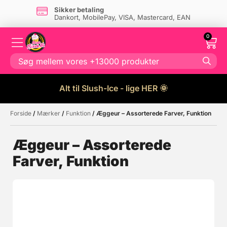
Sikker betaling
Dankort, MobilePay, VISA, Mastercard, EAN
0
Alt til Slush-Ice - lige HER 🌞
Forside
/
Mærker
/
Funktion
/ Æggeur – Assorterede Farver, Funktion
Måske kunne nogle af disse
☓
produkter have din interesse?
Æggeur – Assorterede
Farver, Funktion
Tilbud