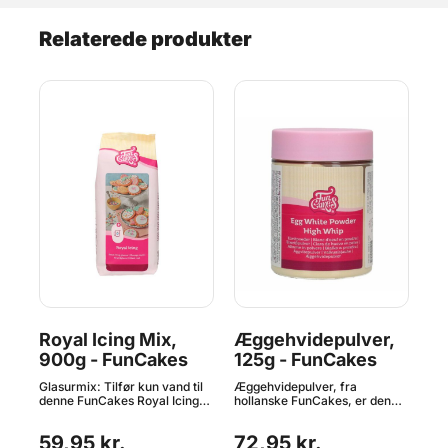
Relaterede produkter
Royal Icing Mix,
Æggehvidepulver,
Mi
900g - FunCakes
125g - FunCakes
S
S
ere
Glasurmix: Tilfør kun vand til
Æggehvidepulver, fra
Mir
abe
denne FunCakes Royal Icing
hollanske FunCakes, er den
sk
Mix, rør godt rundt og du har
ideelle erstatning for rå
imp
ller
verdens nemmeste royal
æggehvider. Forhold: 10 g
spe
59,95 kr.
72,95 kr.
9
re
icing/glasur til dekoration af
æggehvidepulver + 60 ml
ref