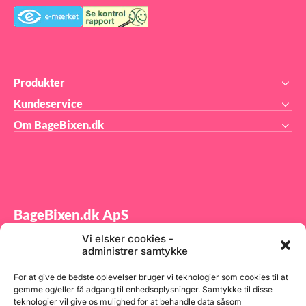
tem
60º
Enz
brø
de
pro
og 
sæl
Produkter
ste
på 
Kundeservice
Enz
tæt
Om BageBixen.dk
sol
opb
ind
dig
80 
ogs
BageBixen.dk ApS
Vi elsker cookies -
Tilmeld dig vores nyhedsbrev og modtag gode tilbud
administrer samtykke
samt spændende produktnyheder direkte i din
indbakke.
For at give de bedste oplevelser bruger vi teknologier som cookies til at
gemme og/eller få adgang til enhedsoplysninger. Samtykke til disse
teknologier vil give os mulighed for at behandle data såsom