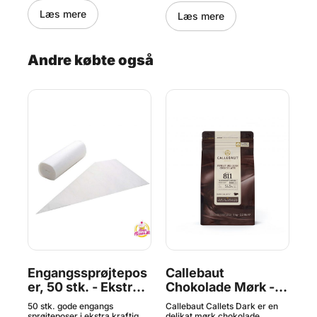
det
vand, 300-500 g flormelis og
Læs mere
Læs mere
ed
1 dråbe citronsaft. Indhold:
ud
125g. Pakket i en genlukkelig
år
beholder.
Andre købte også
Engangssprøjtepos
Callebaut
B
m
er, 50 stk. - Ekstra
Chokolade Mørk -
Kraftige, 4,5L
54,5 % Kakao, 1 kg
50 stk. gode engangs
Callebaut Callets Dark er en
Bag
l
sprøjteposer i ekstra kraftig
delikat mørk chokolade
og 