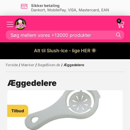
Sikker betaling
Dankort, MobilePay, VISA, Mastercard, EAN
0
Alt til Slush-Ice - lige HER 🌞
Forside
/
Mærker
/
BageBixen.dk
/ Æggedelere
Måske kunne nogle af disse
☓
produkter have din interesse?
Æggedelere
Tilbud