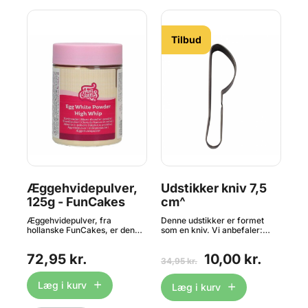
Tilbud
Æggehvidepulver,
Udstikker kniv 7,5
Ud
s,
125g - FunCakes
cm^
c
M
ere
Æggehvidepulver, fra
Denne udstikker er formet
Den
"de
hollanske FunCakes, er den
som en kniv. Vi anbefaler:
som
al
ideelle erstatning for rå
vask i hånden og tør godt med
kos
 et
æggehvider. Forhold: 10 g
en klud. Længde: 7,5 cm.
fly
72,95 kr.
10,00 kr.
 ca.
æggehvidepulver + 60 ml
coo
34,95 kr.
24,
ne
vand = 2 æggehvider. Brug
Hal
er
fremstillede blanding inden for
sen
Læg i kurv
Læg i kurv
t
4 timer. F.eks kan du lave en
kan
er),
glasur af 10 g
din
æggehvidepulver + 60 ml