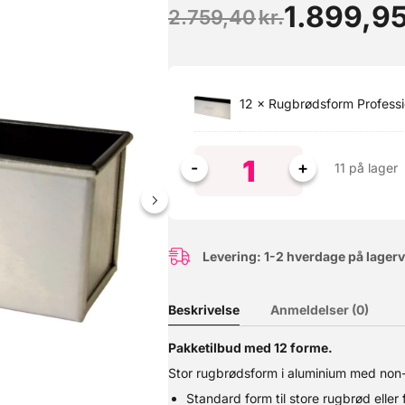
1.899,9
2.759,40
kr.
12 ×
Rugbrødsform Professi
11 på lager
Levering: 1-2 hverdage på lager
Denne hævekasse er skabt til den passionerede pizzabager. Her får d
behov for et låg til den øverste kasse. ? Perfekte hæveforhold – Ide
 et almindeligt køleskab.? Stabelbare & praktiske – Designet til at 
Beskrivelse
Anmeldelser (0)
emaskine.? Multifunktionelle – Perfekte til både pizzadej og opbeva
al slutte 100% tæt - din dej skal kunne trække vejret. Farve: hvid 
takt med fødevarer: Ja
Pakketilbud med 12 forme.
Stor rugbrødsform i aluminium med non
Standard form til store rugbrød eller