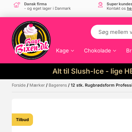
Dansk firma
Super kundes
- og eget lager i Danmark
Kontakt os
he
Kage
Chokolade
Br
Alt til Slush-Ice - lige 
Forside
/
Mærker
/
Bagerens
/ 12 stk. Rugbrødsform Profess
Måske kunne nogle af disse produkter hav
Tilbud
Tilbud