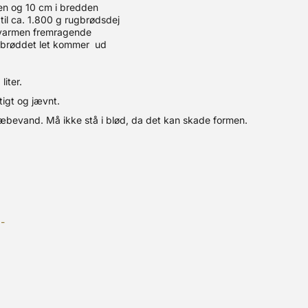
en og 10 cm i bredden
til ca. 1.800 g rugbrødsdej
r varmen fremragende
 brøddet let kommer ud
iter.
igt og jævnt.
æbevand. Må ikke stå i blød, da det kan skade formen.
-