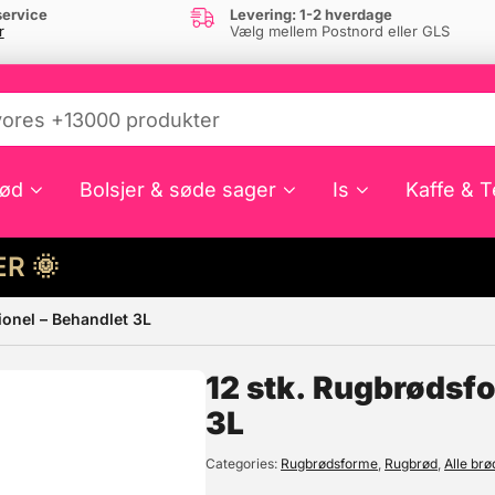
ervice
Levering: 1-2 hverdage
r
Vælg mellem Postnord eller GLS
ød
Bolsjer & søde sager
Is
Kaffe & T
HER 🌞
ionel – Behandlet 3L
e din interesse?
12 stk. Rugbrødsfo
3L
Categories
Rugbrødsforme
,
Rugbrød
,
Alle br