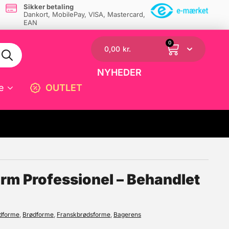
Sikker betaling
Dankort, MobilePay, VISA, Mastercard,
EAN
0
0,00
kr.
NYHEDER
e
OUTLET
☓
rm Professionel – Behandlet
ødforme
,
Brødforme
,
Franskbrødsforme
,
Bagerens