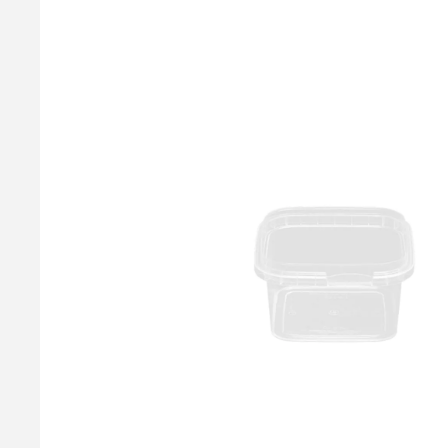
Låg til aflange Condibøtter 600ml, 800ml, 1.000
Låg der passer til aflange condibøtter i størrelsen 600ml, 80
3,50 kr.
Læg i kurv
Læs mere