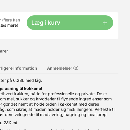
r (flere kan
Læg i kurv
læs mere
)
varer
rligere information
Anmeldelser (0)
tter på 0,28L med låg.
sløsning til køkkenet
ethvert køkken, både for professionelle og private. De er
r som mel, sukker og krydderier til flydende ingredienser som
er gør det nemt at holde orden i køkkenet med deres
, som sikrer, at maden holder sig frisk længere. Perfekte til
gør dem velegnede til madlavning, bagning og meal prep!
. 280 ml