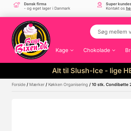
Dansk firma
Super kundes
- og eget lager i Danmark
Kontakt os
he
Kage
Chokolade
Br
Alt til Slush-Ice - lige 
Forside
/
Mærker
/
Køkken Organisering
/ 10 stk. Condibøtte
Måske kunne nogle af disse produkter hav