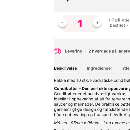
117 på lage
bestilles -
Levering: 1-2 hverdage på lager
Beskrivelse
Ingredienser
Yde
ml, 1.200ml og 1.600ml
Pakke med 10 stk. kvadratiske condibø
0ml, 1.000ml, 1.200ml og 1.600ml. Måler 129x192mm
Condibøtter – Den perfekte opbevaring
Condibøtter er et uundværligt værktøj i 
ideelle til opbevaring af alt fra tørvare
saucer og marinader. De praktiske bøtt
gennemsigtige design og tætsluttende låg
både opbevaring og transport, hvilket 
Mål ca: 95mm x 95mm – kan rumme ca