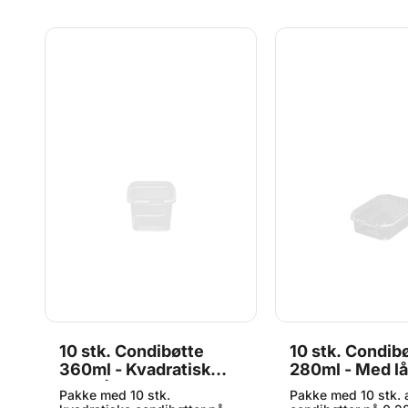
10 stk. Condibøtte
10 stk. Condib
360ml - Kvadratisk
280ml - Med l
med låg
ke
Pakke med 10 stk.
Pakke med 10 stk. 