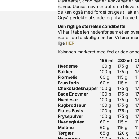
Plastbøtter, condibøtter, kokkebøtter, s
navne. Uanset navn er bøtterne blevet u
de kan også med fordel bruges til alt a
Også perfekte til surdej og til at hæve b
Den rigtige størrelse condibøtte
Vi har i tabellen nedenfor samlet en o
være i de forskellige bøtter. Vi fører mang
lige
HER
.
Kolonnen markeret med fed er den anbefa
155 ml
280 ml
2
Hvedemel
100 g
175 g
1
Sukker
100 g
175 g
1
Flormelis
60 g
115 g
1
Brun farin
60 g
115 g
1
Chokoladeknapper
100 g
175 g
1
Bage Enzymer
100 g
175 g
1
Hvedesur
100 g
175 g
1
Rugbrødssur
100 g
175 g
1
Flutes Basis
100 g
175 g
1
Frysepulver
100 g
175 g
1
Hvedegluten
60 g
115 g
1
Maltmel
60 g
115 g
1
Tørgær
65 g
120 g
1
Havregryn
100 g
175 g
1