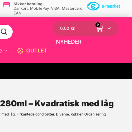
Sikker betaling
Dankort, MobilePay, VISA, Mastercard,
EAN
0
0,00
kr.
NYHEDER
e
OUTLET
☓
 280ml – Kvadratisk med låg
r med låg
,
Firkantede condibøtter
,
Diverse
,
Køkken Organisering