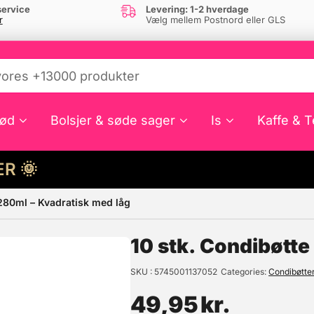
ervice
Levering: 1-2 hverdage
r
Vælg mellem Postnord eller GLS
ød
Bolsjer & søde sager
Is
Kaffe & T
HER 🌞
 280ml – Kvadratisk med låg
e din interesse?
10 stk. Condibøtte
SKU
5745001137052
Categories
Condibøtte
49,95
kr.