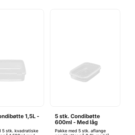
T
ondibøtte 1,5L -
5 stk. Condibøtte
5
600ml - Med låg
M
5 stk. kvadratiske
Pakke med 5 stk. aflange
P