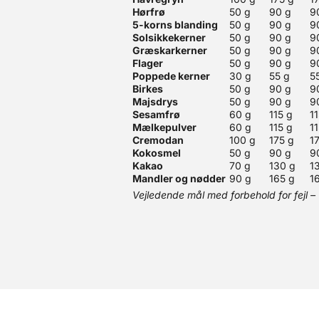
Hørfrø
50 g
90 g
9
5-korns blanding
50 g
90 g
9
Solsikkekerner
50 g
90 g
9
Græskarkerner
50 g
90 g
9
Flager
50 g
90 g
9
Poppede kerner
30 g
55 g
5
Birkes
50 g
90 g
9
Majsdrys
50 g
90 g
9
Sesamfrø
60 g
115 g
1
Mælkepulver
60 g
115 g
1
Cremodan
100 g
175 g
1
Kokosmel
50 g
90 g
9
Kakao
70 g
130 g
1
Mandler og nødder
90 g
165 g
1
Vejledende mål med forbehold for fejl 