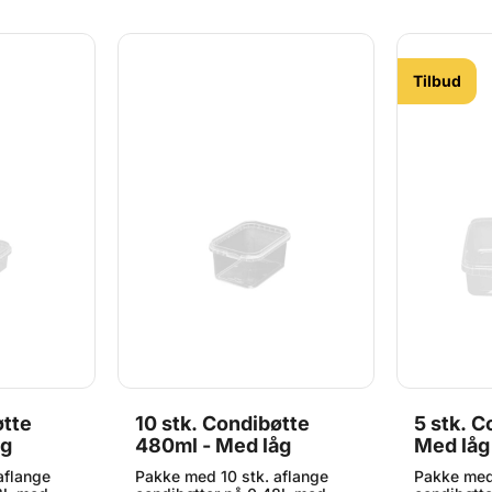
Tilbud
øtte
10 stk. Condibøtte
5 stk. C
åg
480ml - Med låg
Med låg
aflange
Pakke med 10 stk. aflange
Pakke med 