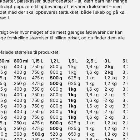
likbøtter, plastkasser, superfosbøtter – ja, kært barn har mange
troligt populære til opbevaring af tørvarer i køkkenet – men
ndet mad der skal opbevares tætlukket, både i skab og på køl.
rød i.
versigt over hvor meget af de mest gængse fødevarer der kan
e forskellige størrelser til billige priser, og du finder dem alle
lede størrelse til produktet:
80 ml
600 ml
1,15 L
1,2 L
1,5 L
2,5 L
3 L
5 L
75 g
400 g
750 g
800 g
1 kg
1,6 kg
2 kg
3,3 kg
75 g
400 g
750 g
800 g
1 kg
1,6 kg
2 kg
3,3 kg
15 g
250 g
475 g
500 g
625 g
1 kg
1,2 kg
2 kg
15 g
250 g
475 g
500 g
625 g
1 kg
1,2 kg
2 kg
75 g
400 g
750 g
800 g
1 kg
1,6 kg
2 kg
3,3 kg
75 g
400 g
750 g
800 g
1 kg
1,6 kg
2 kg
3,3 kg
75 g
400 g
750 g
800 g
1 kg
1,6 kg
2 kg
3,3 kg
75 g
400 g
750 g
800 g
1 kg
1,6 kg
2 kg
3,3 kg
75 g
400 g
750 g
800 g
1 kg
1,6 kg
2 kg
3,3 kg
75 g
400 g
750 g
800 g
1 kg
1,6 kg
2 kg
3,3 kg
15 g
250 g
475 g
500 g
625 g
1 kg
1,2 kg
2 kg
15 g
250 g
475 g
500 g
625 g
1 kg
1,2 kg
2 kg
20 g
260 g
500 g
520 g
650 g
1 kg
1,3 kg
2,1 kg
75 g
400 g
750 g
800 g
1 kg
1,6 kg
2 kg
3,3 kg