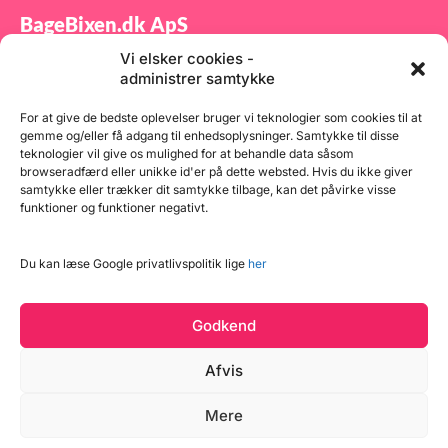
BageBixen.dk ApS
Vi elsker cookies -
Tilmeld dig vores nyhedsbrev og modtag gode tilbud
administrer samtykke
samt spændende produktnyheder direkte i din
indbakke.
For at give de bedste oplevelser bruger vi teknologier som cookies til at
gemme og/eller få adgang til enhedsoplysninger. Samtykke til disse
teknologier vil give os mulighed for at behandle data såsom
browseradfærd eller unikke id'er på dette websted. Hvis du ikke giver
samtykke eller trækker dit samtykke tilbage, kan det påvirke visse
funktioner og funktioner negativt.
Tilmeld
Du kan læse Google privatlivspolitik lige
her
Godkend
Afvis
Mere
Copyright © 2026 BageBixen.dk
Vind et gavekort