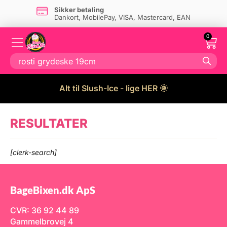
Sikker betaling
Dankort, MobilePay, VISA, Mastercard, EAN
0
Alt til Slush-Ice - lige HER 🌞
RESULTATER
[clerk-search]
BageBixen.dk ApS
CVR: 36 92 44 89
Gammelbrovej 4