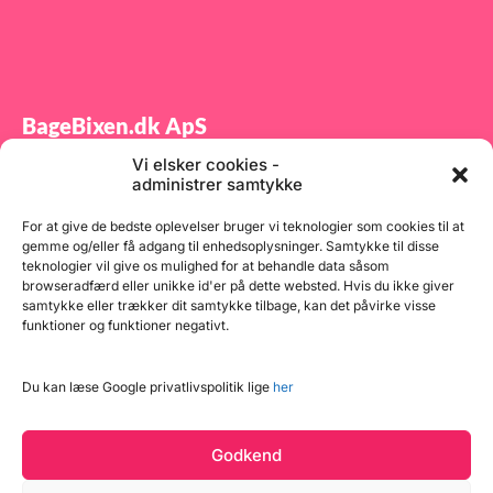
BageBixen.dk ApS
Vi elsker cookies -
Tilmeld dig vores nyhedsbrev og modtag gode tilbud
administrer samtykke
samt spændende produktnyheder direkte i din
indbakke.
For at give de bedste oplevelser bruger vi teknologier som cookies til at
gemme og/eller få adgang til enhedsoplysninger. Samtykke til disse
teknologier vil give os mulighed for at behandle data såsom
browseradfærd eller unikke id'er på dette websted. Hvis du ikke giver
samtykke eller trækker dit samtykke tilbage, kan det påvirke visse
funktioner og funktioner negativt.
Tilmeld
Du kan læse Google privatlivspolitik lige
her
Godkend