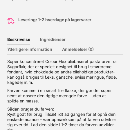
Levering: 1-2 hverdage på lagervarer
Beskrivelse
Ingredienser
Yderligere information
Anmeldelser (0)
Super koncentreret Colour Flex oliebaseret pastafarve fra
Sugarflair, der er specielt designet til brug i smørcreme,
fondant, hvid chokolade og andre olieholdige produkter-
kan også bruges til f.eks. ganache, swiss meringue, fløde,
kagedej m.m.
Farven kommer i en smart lille flaske, der gør det super
nemt at dosere den rigtige mængde farve – uden at
spilde en masse.
Sådan bruger du farven:
Ryst godt før brug. Tilsæt lidt ad gangen for at opnå den
ønskede nuance – vær opmærksom på at farven udvikler
sig over tid. Lad den sidde i 1-2 timer da farven udvikler
sig