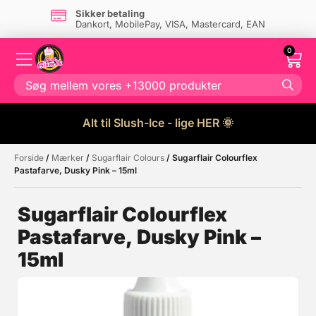
Sikker betaling
Dankort, MobilePay, VISA, Mastercard, EAN
0
Alt til Slush-Ice - lige HER 🌞
Forside
/
Mærker
/
Sugarflair Colours
/ Sugarflair Colourflex
Måske kunne nogle af disse
☓
Pastafarve, Dusky Pink – 15ml
produkter have din interesse?
Sugarflair Colourflex
Pastafarve, Dusky Pink –
15ml