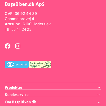
over natten, hvis du ønsker
BageBixen.dk ApS
den dybere intensitet af
farven. Max. anbefalet dosis:
0g
0,9g/kg Indhold: 30ml
CVR: 36 92 44 89
n
Gammelbrovej 4
r
t
Årøsund 6100 Haderslev
Tlf: 50 44 24 25
Produkter
Kundeservice
Om BageBixen.dk