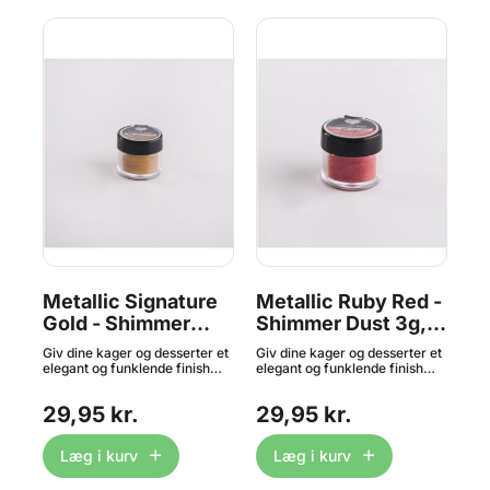
Metallic Signature
Metallic Ruby Red -
Me
Gold - Shimmer
Shimmer Dust 3g,
F
Dust, Rainbow Dust
Rainbow Dust
D
 et
Giv dine kager og desserter et
Giv dine kager og desserter et
Giv
D
elegant og funklende finish
elegant og funklende finish
ele
med Shimmer Dust! Dette
med Shimmer Dust! Dette
me
fine, glitrende lustre dust-
fine, glitrende lustre dust-
fin
29,95 kr.
29,95 kr.
2
på
pulver kan pensles direkte på
pulver kan pensles direkte på
pul
ade,
fondant, marcipan, chokolade,
fondant, marcipan, chokolade,
fon
macarons eller andre faste
macarons eller andre faste
mac
Læg i kurv
Læg i kurv
overflader for en smuk,
overflader for en smuk,
ove
skinnende effekt med
skinnende effekt med
ski