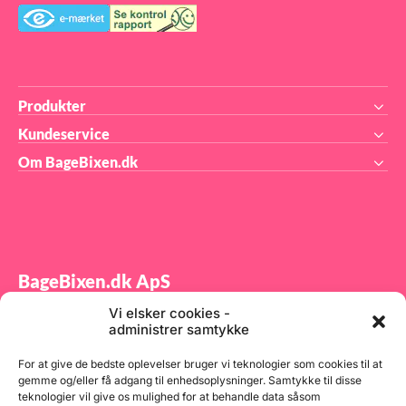
nder
m
Produkter
Kundeservice
Om BageBixen.dk
BageBixen.dk ApS
Vi elsker cookies -
Tilmeld dig vores nyhedsbrev og modtag gode tilbud
administrer samtykke
samt spændende produktnyheder direkte i din
indbakke.
For at give de bedste oplevelser bruger vi teknologier som cookies til at
gemme og/eller få adgang til enhedsoplysninger. Samtykke til disse
teknologier vil give os mulighed for at behandle data såsom