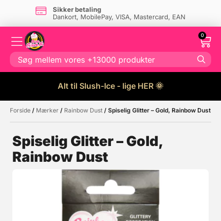
Sikker betaling
Dankort, MobilePay, VISA, Mastercard, EAN
0
Alt til Slush-Ice - lige HER 🌞
Forside
/
Mærker
/
Rainbow Dust
/ Spiselig Glitter – Gold, Rainbow Dust
Måske kunne nogle af disse
☓
produkter have din interesse?
Spiselig Glitter – Gold,
Rainbow Dust