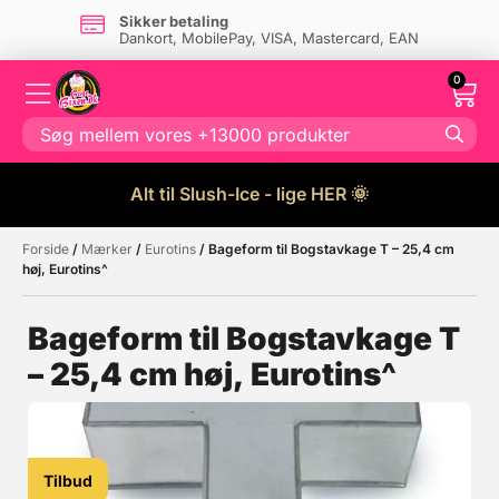
Sikker betaling
Dankort, MobilePay, VISA, Mastercard, EAN
0
Alt til Slush-Ice - lige HER 🌞
Forside
/
Mærker
/
Eurotins
/ Bageform til Bogstavkage T – 25,4 cm
Måske kunne nogle af disse
☓
høj, Eurotins^
produkter have din interesse?
Bageform til Bogstavkage T
– 25,4 cm høj, Eurotins^
Tilbud