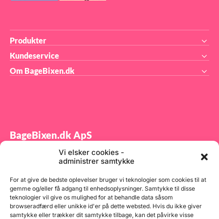
Produkter
Kundeservice
Om BageBixen.dk
BageBixen.dk ApS
Vi elsker cookies -
Tilmeld dig vores nyhedsbrev og modtag gode tilbud
administrer samtykke
samt spændende produktnyheder direkte i din
indbakke.
For at give de bedste oplevelser bruger vi teknologier som cookies til at
gemme og/eller få adgang til enhedsoplysninger. Samtykke til disse
teknologier vil give os mulighed for at behandle data såsom
browseradfærd eller unikke id'er på dette websted. Hvis du ikke giver
samtykke eller trækker dit samtykke tilbage, kan det påvirke visse