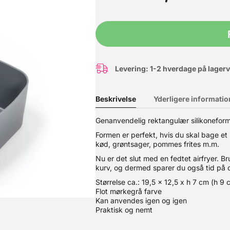
Levering: 1-2 hverdage på lager
Beskrivelse
Yderligere informatio
Genanvendelig rektangulær silikoneform t
Formen er perfekt, hvis du skal bage et 
kød, grøntsager, pommes frites m.m.
 Louise Thomsen. 15 spændende opskrifter, tips & tricks Kirsten Thu
Nu er det slut med en fedtet airfryer. B
er og andre søde sager - fx - Chokoladebar med ingefærsmåkager - 
kurv, og dermed sparer du også tid på
 meget mere Hertil masser af tips og tricks samt information om de
n, vi anbefaler til chokoladefarver. Det er i stedet DETTE sæt. Hvem 
Størrelse ca.: 19,5 x 12,5 x h 7 cm (h 9 
sten valgte efterfølgende at gøre kagerne til sin levevej og er ogs
Flot mørkegrå farve
get. Louises spidskompetence er ligesom Kirstens indenfor chokolad
Kan anvendes igen og igen
Praktisk og nemt