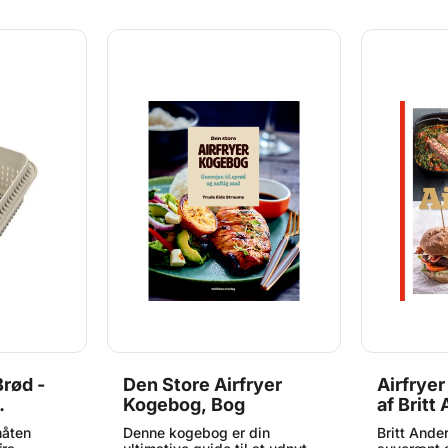
 er
passer til alle typer air fryers.
et sprødt 
el silikone
Formene er genanvendelige
gennembag
nskaber,
og ideelle til både daglig
er fremstil
gning og
brug og kreativ bagning.
silikone, 
t
Egenskaber: Sæt med 6
få brødet 
in air
silikonebageforme Velegnet
Det anbefa
or at sikre
til air fryer Non-stick og
fryer-kurv 
 på form:
varmebestandige Nem
at formen p
de 36 mm
udtagning af indhold Egnet til
apparat. M
: Ø 58 mm,
både søde og salte opskrifter
højde 75 
en pr.
Mål pr. form: Ø 45/72 mm,
højde 34 mm 25.420.55.0065
rød -
Den Store Airfryer
Airfrye
Kogebog, Bog
af Britt
måten
Denne kogebog er din
Britt Ande