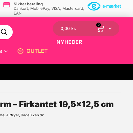
Sikker betaling
Dankort, MobilePay, VISA, Mastercard,
EAN
0
0,00
kr.
NYHEDER
e
OUTLET
☓
orm – Firkantet 19,5×12,5 cm
rme
,
Airfryer
,
BageBixen.dk