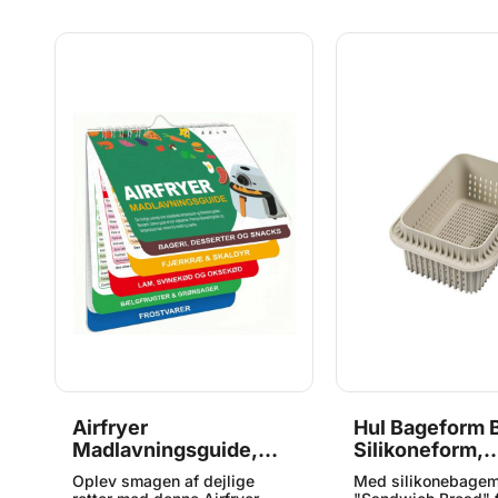
det nemt at tage formen op af
anvendelse. Formen
m/watch?
kurven og bidrager til en mere
fremstillet i fleksib
hygiejnisk anvendelse. Det
med non-stick ege
anbefales at måle din air
som gør både udta
fryer-kurv før køb for at sikre,
rengøring enkel. De
at formen passer til dit
anbefales at måle d
apparat. Mål: Ø 185 mm,
fryer-kurv før køb f
højde 65 mm Volumen: 1200
kompatibilitet. Mål
ml 24.003.55.0065
215 x 215 mm, høj
Mål pr. fordybning
højde 34 mm Volum
fordybning: 70 ml
70.193.55.0065
Airfryer
Hul Bageform B
Madlavningsguide,
Silikoneform,
Magnetisk
Silikomart
Oplev smagen af dejlige
Med silikonebage