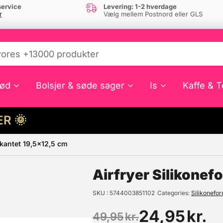
ervice
Levering: 1-2 hverdage
r
Vælg mellem Postnord eller GLS
ød
Bolsjer & søde sager
Is
Kaffe & T
HER 🌞
rkantet 19,5×12,5 cm
e din interesse?
Airfryer Silikonef
SKU
5744003851102
Categories
Silikonefo
24,95
kr.
49,95
kr.