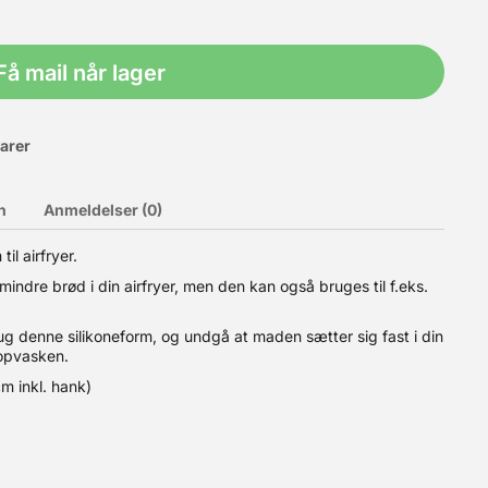
Få mail når lager
varer
n
Anmeldelser (0)
il airfryer.
mindre brød i din airfryer, men den kan også bruges til f.eks.
r og Louise Thomsen har i dette inspirations- og opskriftshæfte
rug denne silikoneform, og undgå at maden sætter sig fast i din
Fyldte chokolader med appelsinmarmelade og kaffeganache -
 opvasken.
 benyttede produkter. Bemærk: på side 25 i hæftet er der et
er Kirsten og Louise? Kirsten Thur er tidligere deltager i DR’s
cm inkl. hank)
å blevet optaget på det danske Konditorlandshold. Louise
efremstilling og dessertanretning. 48 siders hæfte i farve.