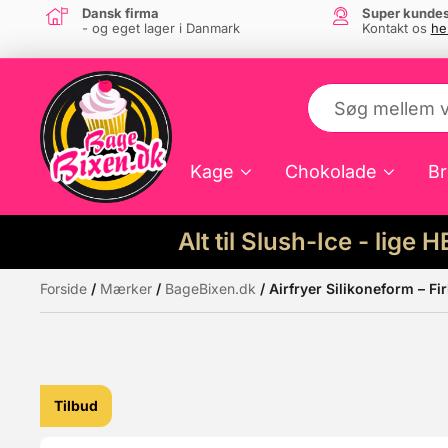
Dansk firma
Super kundes
- og eget lager i Danmark
Kontakt os
he
Kage
Chokolade
Br
Alt til Slush-Ice - lige 
Forside
/
Mærker
/
BageBixen.dk
/ Airfryer Silikoneform – Fi
Måske kunne nogle af disse produkter hav
Tilbud