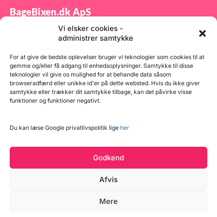
BageBixen.dk ApS
Vi elsker cookies -
Tilmeld dig vores nyhedsbrev og modtag gode tilbud
administrer samtykke
samt spændende produktnyheder direkte i din
indbakke.
For at give de bedste oplevelser bruger vi teknologier som cookies til at
gemme og/eller få adgang til enhedsoplysninger. Samtykke til disse
teknologier vil give os mulighed for at behandle data såsom
browseradfærd eller unikke id'er på dette websted. Hvis du ikke giver
samtykke eller trækker dit samtykke tilbage, kan det påvirke visse
funktioner og funktioner negativt.
Tilmeld
Du kan læse Google privatlivspolitik lige
her
Godkend
Afvis
Mere
Copyright © 2026 BageBixen.dk
Vind et gavekort