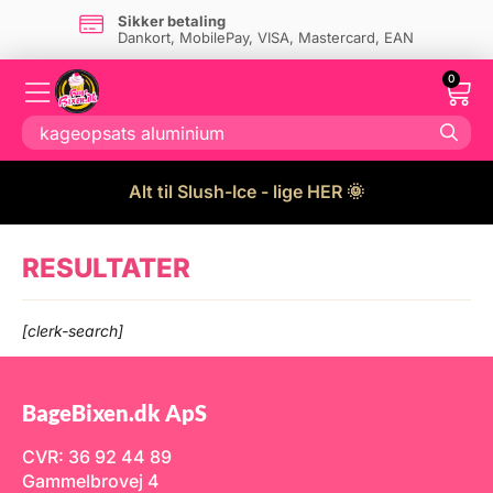
Sikker betaling
Dankort, MobilePay, VISA, Mastercard, EAN
0
Alt til Slush-Ice - lige HER 🌞
RESULTATER
[clerk-search]
BageBixen.dk ApS
CVR: 36 92 44 89
Gammelbrovej 4