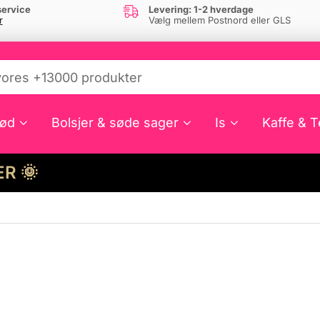
ervice
Levering: 1-2 hverdage
r
Vælg mellem Postnord eller GLS
ød
Bolsjer & søde sager
Is
Kaffe & T
HER 🌞