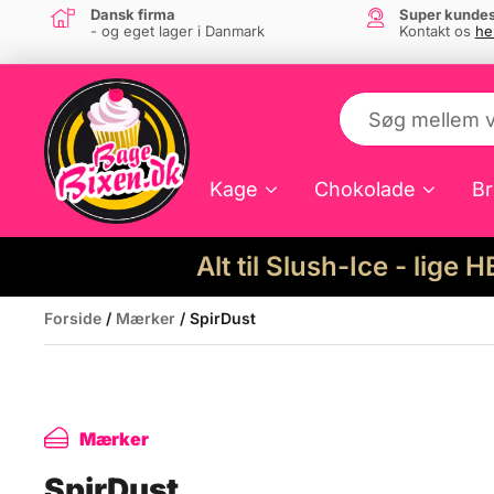
Dansk firma
Super kundes
- og eget lager i Danmark
Kontakt os
he
Kage
Chokolade
Br
Alt til Slush-Ice - lige 
Forside
/
Mærker
/ SpirDust
Mærker
SpirDust