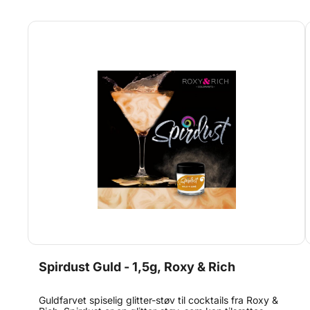
anbefales at blande spirdusten i en drink, der allerede
har den ønskede farve for at få den tydeligste effekt -
Hvis den blandes med en farveløs drink, vil effekten
ikke være lige så tydelig.
Spirdust Guld - 1,5g, Roxy & Rich
Guldfarvet spiselig glitter-støv til cocktails fra Roxy &