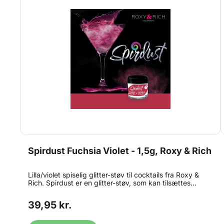
Spirdust Fuchsia Violet - 1,5g, Roxy & Rich
Lilla/violet spiselig glitter-støv til cocktails fra Roxy &
Rich. Spirdust er en glitter-støv, som kan tilsættes
direkte til drinks og andre drikkevarer. Spirdust giver
nogle flotte og farvestrålende glitter-effekter, som kan
39,95 kr.
gøre enhver drink ekstra festlig. Drys en smule støv
direkte i dine cocktails, øl, vin eller andet spiritus - rør
rundt i drinken og den er klar til servering. Bøtten