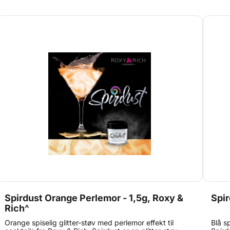
anbefales at blande spirdusten i en drink, der allerede
os en
har den ønskede farve for at få den tydeligste effekt -
Hvis den blandes med en farveløs drink, vil effekten
ikke være lige så tydelig.
Spirdust Orange Perlemor - 1,5g, Roxy &
Spir
Rich^
Orange spiselig glitter-støv med perlemor effekt til
Blå sp