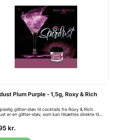
dust Plum Purple - 1,5g, Roxy & Rich
spiselig glitter-støv til cocktails fra Roxy & Rich.
st er en glitter-støv, som kan tilsættes direkte til
s og andre drikkevarer. Spirdust giver nogle flotte
rvestrålende glitter-effekter, som kan gøre enhver
95 kr.
 ekstra festlig. Drys en smule støv direkte i dine
ils, øl, vin eller andet spiritus - rør rundt i drinken
n er klar til servering. Bøtten indeholder 1,5 gram