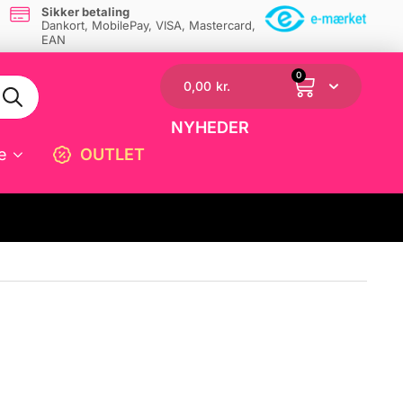
Sikker betaling
Dankort, MobilePay, VISA, Mastercard,
EAN
0
0,00
kr.
NYHEDER
e
OUTLET