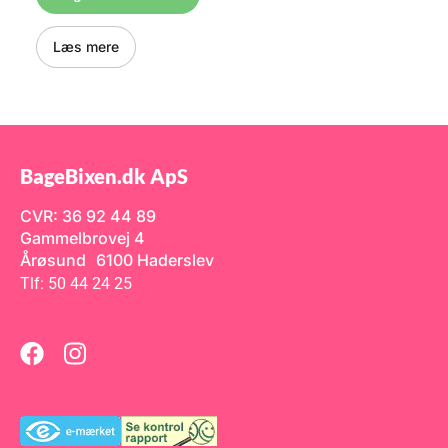
Læs mere
BageBixen.dk ApS
CVR: 36 92 44 89
Gammelbrovej 4
Årøsund 6100 Haderslev
Tlf: 50 44 24 25