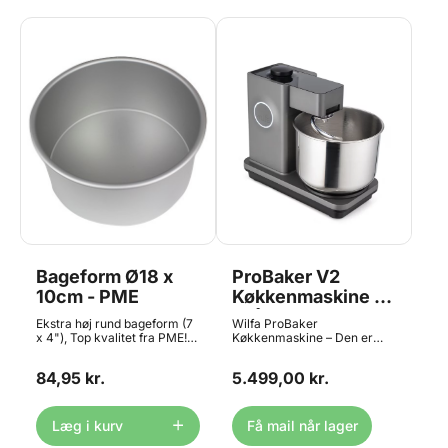
Bageform Ø18 x
ProBaker V2
10cm - PME
Køkkenmaskine -
Grå/Sølv, Wilfa
Ekstra høj rund bageform (7
Wilfa ProBaker
x 4"), Top kvalitet fra PME!
Køkkenmaskine – Den er
Ca. 17,8 cm i diameter med
ikke for ALLE, den er for DIG!
ca. 10,2 cm højde. Rund
Køkkenmaskine med 10 års
84,95 kr.
5.499,00 kr.
bradepande af ekstra tyk
fabriksgaranti på motor! Ny
aluminium for fremragende
"V2" (version 2) som leveres
varmefordeling. Ikke egnet
med den nye rustfri stålkrog
til opvaskemaskine.
for endnu bedre ælteresultat
Læg i kurv
Få mail når lager
https://youtu.be/hzBAHinT5VA
ProBaker leverer optimale