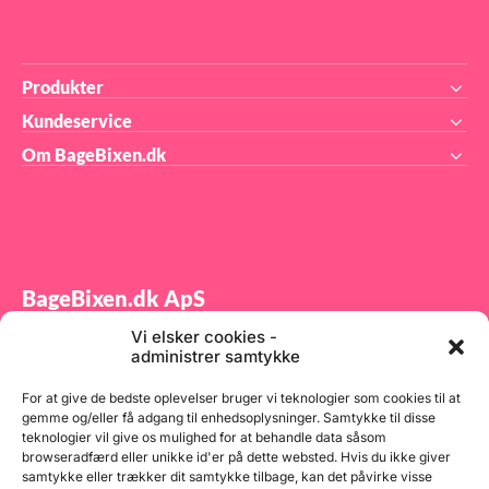
Produkter
Kundeservice
Om BageBixen.dk
BageBixen.dk ApS
Vi elsker cookies -
Tilmeld dig vores nyhedsbrev og modtag gode tilbud
administrer samtykke
samt spændende produktnyheder direkte i din
indbakke.
For at give de bedste oplevelser bruger vi teknologier som cookies til at
gemme og/eller få adgang til enhedsoplysninger. Samtykke til disse
teknologier vil give os mulighed for at behandle data såsom
browseradfærd eller unikke id'er på dette websted. Hvis du ikke giver
samtykke eller trækker dit samtykke tilbage, kan det påvirke visse