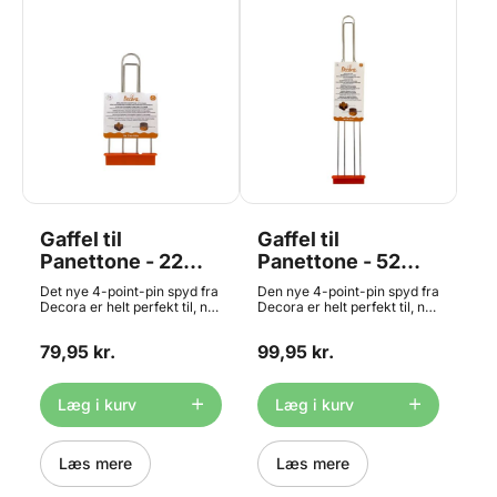
Gaffel til
Gaffel til
Panettone - 22
Panettone - 52
cm, Decora
cm, Decora
Det nye 4-point-pin spyd fra
Den nye 4-point-pin spyd fra
Decora er helt perfekt til, når
Decora er helt perfekt til, når
du skal lave den italienske
du skal lave den italienske
dessert Panettone og den
dessert Panettone og den
79,95 kr.
99,95 kr.
skal hænge til afkøling efter
skal hænge til afkøling efter
afbagning. Den måler ca. 22
afbagning. Den måler ca. 52
cm og er lavet i rustfrit stål.
cm og er lavet i rustfrit stål.
Læg i kurv
Læg i kurv
Læs mere
Læs mere