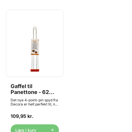
Gaffel til
Panettone - 62
cm, Decora
Det nye 4-point-pin spyd fra
Decora er helt perfekt til, når
du skal lave den italienske
dessert Panettone og den
109,95 kr.
skal hænge til afkøling efter
afbagning. Den måler ca. 62
cm og er lavet i rustfrit stål.
Læg i kurv