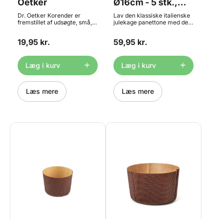
Oetker
Ø16cm - 5 stk.,
Decora
Dr. Oetker Korender er
Lav den klassiske italienske
fremstillet af udsøgte, små,
julekage panettone med de
tørrede, kernefrie vindruer
smarte engangsforme fra
med en meget intens
Decora. Denne form kan
19,95 kr.
59,95 kr.
frugtsmag og aroma.
rumme ca. 1kg Formen er
Korender smager skønt i fx.
lavet i kraftig papir, så den
brød, kager og konfekt. Prøv
holder formen under
dem også i müsli og
bagning. Den tåler op til
Læg i kurv
Læg i kurv
råkostsalat. Indhold: 75g
200°C. Formen måler ca.
Ø16 x h 11 cm - pakke med 5
stk.
Læs mere
Læs mere