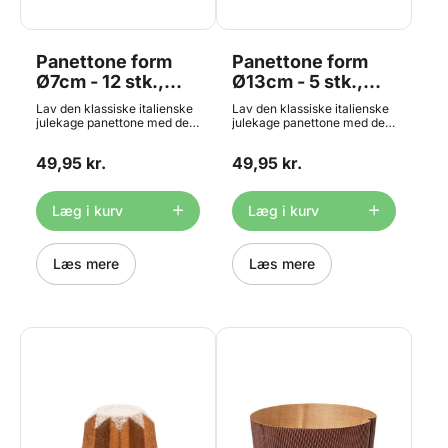
Panettone form
Panettone form
Ø7cm - 12 stk.,
Ø13cm - 5 stk.,
Decora
Decora
Lav den klassiske italienske
Lav den klassiske italienske
julekage panettone med de
julekage panettone med de
smarte engangsforme fra
smarte engangsforme fra
Decora. Denne form kan
Decora. Denne form kan
49,95 kr.
49,95 kr.
rumme ca. 100g Formen er
rumme ca. 500g Formen er
lavet i kraftig papir, så den
lavet i kraftig papir, så den
holder formen under
holder formen under
bagning. Den tåler op til
bagning. Den tåler op til
Læg i kurv
Læg i kurv
200°C. Formen måler ca. Ø7
200°C. Formen måler ca.
x h 6 cm - pakke med 12 stk.
Ø13 x h 9,5 cm - pakke med
5 stk.
Læs mere
Læs mere