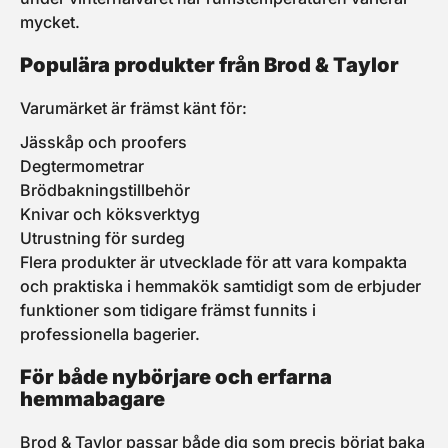
mycket.
Populära produkter från Brod & Taylor
Varumärket är främst känt för:
Jässkåp och proofers
Degtermometrar
Brödbakningstillbehör
Knivar och köksverktyg
Utrustning för surdeg
Flera produkter är utvecklade för att vara kompakta
och praktiska i hemmakök samtidigt som de erbjuder
funktioner som tidigare främst funnits i
professionella bagerier.
För både nybörjare och erfarna
hemmabagare
Brod & Taylor passar både dig som precis börjat baka