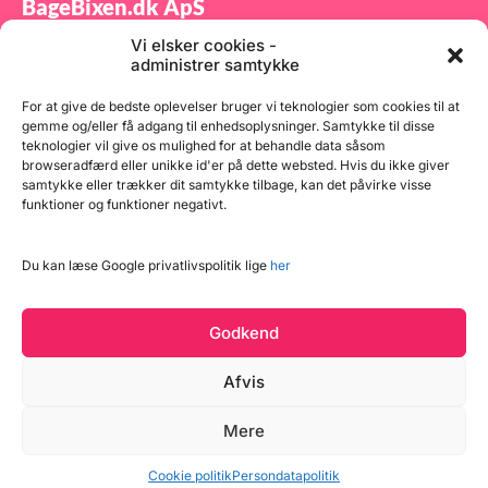
BageBixen.dk ApS
Vi elsker cookies -
Tilmeld dig vores nyhedsbrev og modtag gode tilbud
administrer samtykke
samt spændende produktnyheder direkte i din
indbakke.
For at give de bedste oplevelser bruger vi teknologier som cookies til at
gemme og/eller få adgang til enhedsoplysninger. Samtykke til disse
teknologier vil give os mulighed for at behandle data såsom
browseradfærd eller unikke id'er på dette websted. Hvis du ikke giver
samtykke eller trækker dit samtykke tilbage, kan det påvirke visse
funktioner og funktioner negativt.
Tilmeld
Du kan læse Google privatlivspolitik lige
her
Godkend
Afvis
Mere
Copyright © 2026 BageBixen.dk
Vind et gavekort
Cookie politik
Persondatapolitik