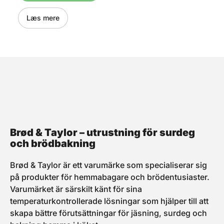
bedste måde • Sektion til
Accessory Shelf (hylde) •
Robust kvalitet • Lomme
Læs mere
med lynlås, til fx opskrifter
eller ledning • Originalt
tilbehør
Brød & Taylor – utrustning för surdeg
och brödbakning
Brød & Taylor är ett varumärke som specialiserar sig
på produkter för hemmabagare och brödentusiaster.
Varumärket är särskilt känt för sina
temperaturkontrollerade lösningar som hjälper till att
skapa bättre förutsättningar för jäsning, surdeg och