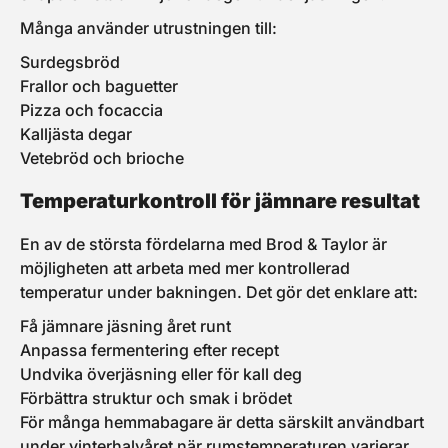
Många använder utrustningen till:
Surdegsbröd
Frallor och baguetter
Pizza och focaccia
Kalljästa degar
Vetebröd och brioche
Temperaturkontroll för jämnare resultat
En av de största fördelarna med Brod & Taylor är
möjligheten att arbeta med mer kontrollerad
temperatur under bakningen. Det gör det enklare att:
Få jämnare jäsning året runt
Anpassa fermentering efter recept
Undvika överjäsning eller för kall deg
Förbättra struktur och smak i brödet
För många hemmabagare är detta särskilt användbart
under vinterhalvåret när rumstemperaturen varierar