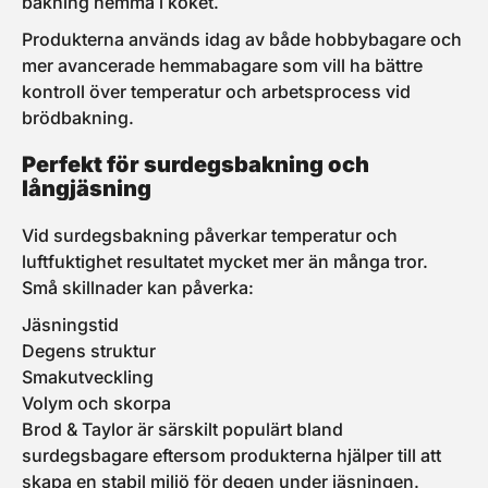
bakning hemma i köket.
Produkterna används idag av både hobbybagare och
mer avancerade hemmabagare som vill ha bättre
kontroll över temperatur och arbetsprocess vid
brödbakning.
Perfekt för surdegsbakning och
långjäsning
Vid surdegsbakning påverkar temperatur och
luftfuktighet resultatet mycket mer än många tror.
Små skillnader kan påverka:
Jäsningstid
Degens struktur
Smakutveckling
Volym och skorpa
Brod & Taylor är särskilt populärt bland
surdegsbagare eftersom produkterna hjälper till att
skapa en stabil miljö för degen under jäsningen.