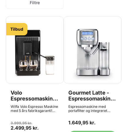
Filtre
Tilbud
Volo
Gourmet Latte -
Espressomaskine
Espressomaskine,
- Sort, Wilfa^
Caso
Wilfa Volo Espresso Maskine
Espressomaskine med
med 5 års fabriksgaranti!
portafilter og integreret
Smart kaffemaskine med
mælkeskummer –
dobbeltbrygnings mulighed,
Baristakvalitet i dit eget
1.649,95 kr.
så du kan lave to kopper
3.999,95 kr.
køkken Oplev smagen af
samtidig. Perfekt til det
2.499,95 kr.
ægte cafékaffe derhjemme
travle morgenkøkken eller
med denne kompakte