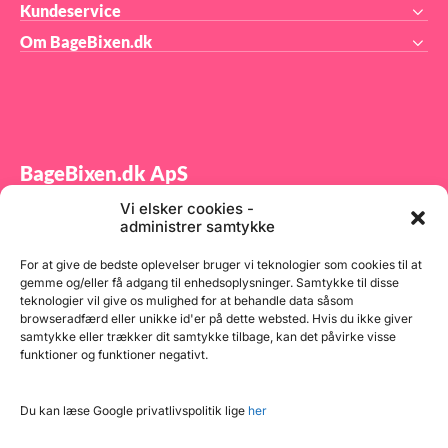
Kundeservice
Om BageBixen.dk
BageBixen.dk ApS
Vi elsker cookies -
Tilmeld dig vores nyhedsbrev og modtag gode tilbud
administrer samtykke
samt spændende produktnyheder direkte i din
indbakke.
For at give de bedste oplevelser bruger vi teknologier som cookies til at
gemme og/eller få adgang til enhedsoplysninger. Samtykke til disse
teknologier vil give os mulighed for at behandle data såsom
browseradfærd eller unikke id'er på dette websted. Hvis du ikke giver
samtykke eller trækker dit samtykke tilbage, kan det påvirke visse
funktioner og funktioner negativt.
Tilmeld
Du kan læse Google privatlivspolitik lige
her