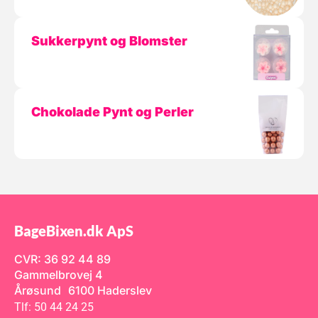
Sukkerpynt og Blomster
Chokolade Pynt og Perler
BageBixen.dk ApS
CVR: 36 92 44 89
Gammelbrovej 4
Årøsund 6100 Haderslev
Tlf: 50 44 24 25