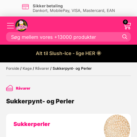
Sikker betaling
Dankort, MobilePay, VISA, Mastercard, EAN
0
Alt til Slush-Ice - lige HER 🌞
Forside
/
Kage
/
Råvarer
/ Sukkerpynt- og Perler
Råvarer
Sukkerpynt- og Perler
Sukkerperler