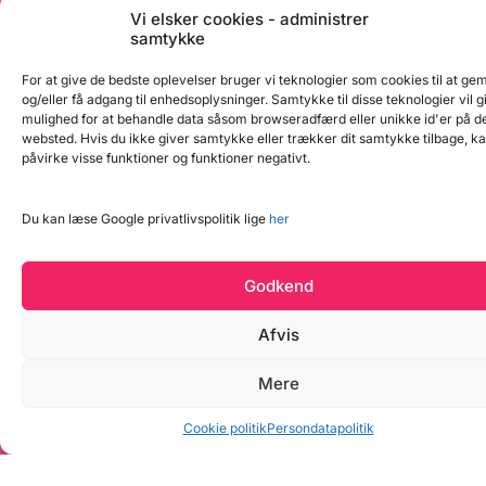
produkt en del af. 99.546.06.0001
Vi elsker cookies - administrer
samtykke
Produkter
For at give de bedste oplevelser bruger vi teknologier som cookies til at g
Kundeservice
og/eller få adgang til enhedsoplysninger. Samtykke til disse teknologier vil g
Om BageBixen.dk
mulighed for at behandle data såsom browseradfærd eller unikke id'er på d
websted. Hvis du ikke giver samtykke eller trækker dit samtykke tilbage, ka
påvirke visse funktioner og funktioner negativt.
Du kan læse Google privatlivspolitik lige
her
BageBixen.dk ApS
Godkend
Tilmeld dig vores nyhedsbrev og modtag gode tilbud
samt spændende produktnyheder direkte i din
Afvis
indbakke.
Mere
Vind et gavekort
Cookie politik
Persondatapolitik
Tilmeld