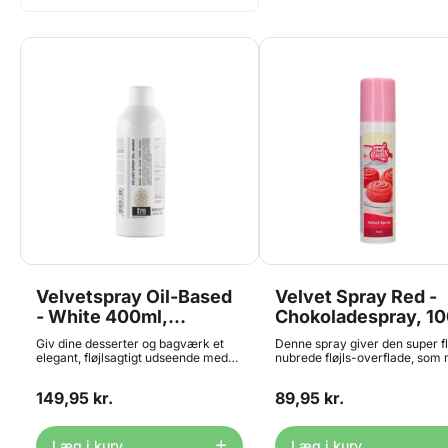
Velvetspray Oil-Based
Velvet Spray Red -
- White 400ml,
Chokoladespray, 1
Silikomart Professional
Giv dine desserter og bagværk et
Denne spray giver den super fl
elegant, fløjlsagtigt udseende med
nubrede fløjls-overflade, som
Velvet Spray Oil-Based White – en
ser på mange af de kager og
innovativ oliebaseret spray, der
isdesserter som verdens elite
149,95 kr.
89,95 kr.
leverer den samme eksklusive
indenfor konditorbranchen kre
dekorative effekt som kakaosmør-
Flasken indeholder et mix med 
sprays. Sprayen skaber en smuk,
flydende fødevare farve, som 
mat og ensartet overflade og kan
tryk bliver sprøjtet på frosne
Læg i kurv
Læg i kurv