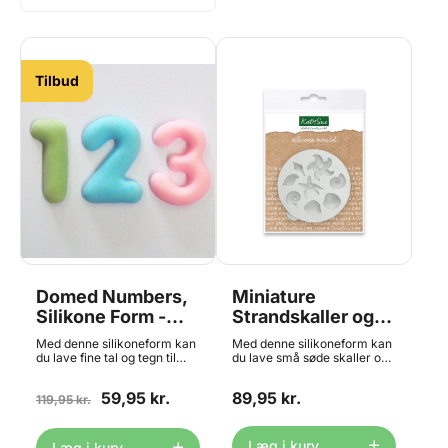
Tilbud
Domed Numbers,
Miniature
Silikone Form -
Strandskaller og
Katy Sue^
Søstjerner,
Med denne silikoneform kan
Med denne silikoneform kan
Silikone Form -
du lave fine tal og tegn til
du lave små søde skaller og
dine kager. På grund af
søstjerner - perfekt som
Katy Sue
detaljerne i formen kan du få
dekoration til både kager og
59,95 kr.
89,95 kr.
perfekte resultater hver
119,95 kr.
cupcakes. På grund af
gang. Formen er nem at
detaljerne i formen kan du få
bruge og kan bruges med
perfekte resultater hver
sukkerpasta, blomsterpasta,
gang. Formen er nem at
Læg i kurv
Læg i kurv