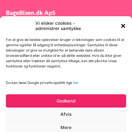
BageBixen.dk ApS
Vi elsker cookies -
Tilmeld dig vores nyhedsbrev og modtag gode tilbud
administrer samtykke
samt spændende produktnyheder direkte i din
indbakke.
For at give de bedste oplevelser bruger vi teknologier som cookies til at
gemme og/eller få adgang til enhedsoplysninger. Samtykke til disse
teknologier vil give os mulighed for at behandle data såsom
browseradfærd eller unikke id'er på dette websted. Hvis du ikke giver
samtykke eller trækker dit samtykke tilbage, kan det påvirke visse
funktioner og funktioner negativt.
Tilmeld
Du kan læse Google privatlivspolitik lige
her
Godkend
Afvis
Mere
Copyright © 2026 BageBixen.dk