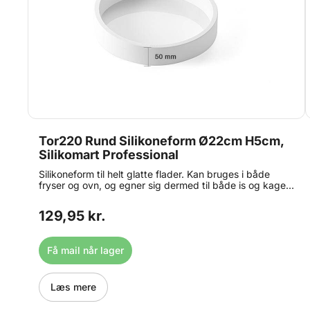
Tor220 Rund Silikoneform Ø22cm H5cm,
Silikomart Professional
Silikoneform til helt glatte flader. Kan bruges i både
fryser og ovn, og egner sig dermed til både is og kage
m.m. De populære forme fra Silikomart Professional er
fremstillet i Italien af det bedste silikone. Det er ikke
129,95 kr.
uden grund at disse forme er blevet utroligt populære
blandt bagere, konditorere, kokke og dessertchefer
over hele verden. Størrelse: 220 mm i diameter, 50 mm i
Få mail når lager
højden Volumen: 1842 ml 27.622.87.0060
Læs mere