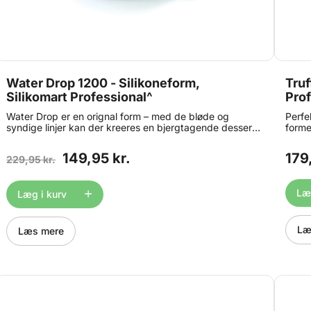
Water Drop 1200 - Silikoneform,
Truf
Silikomart Professional^
Prof
Water Drop er en orignal form – med de bløde og
Perfe
syndige linjer kan der kreeres en bjergtagende dessert
forme
med volume. Lav dekorative mousse og is desserter,
40ml 
dekorer med glaze eller velvet spray. Formen tåler både
spray
149,95 kr.
179
229,95 kr.
ovn, mikrobølgeovn og fryser. Formen måler ca. ø 18 x h
en in
6cm og indeholder 1200 ml. Maskinopvask anbefales
rund 
ikke. 20.345.87.0065
tempe
Læg
Læg i kurv
446 °
fryse
derme
mm Vo
Læ
Læs mere