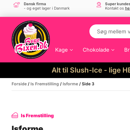
Dansk firma
Super kundes
- og eget lager i Danmark
Kontakt os
he
Kage
Chokolade
Br
Alt til Slush-Ice - lige 
Forside
/
Is Fremstilling
/
Isforme
/ Side 3
Is Fremstilling
Isforme