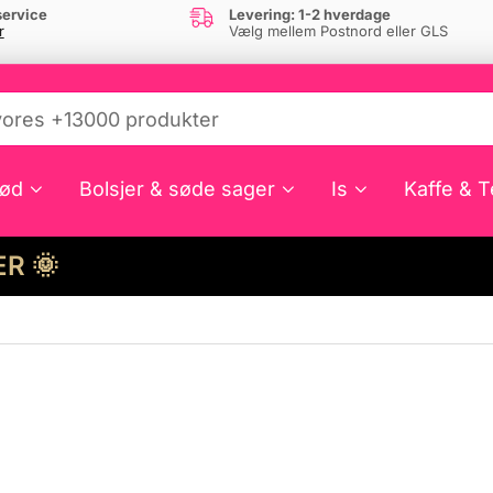
ervice
Levering: 1-2 hverdage
r
Vælg mellem Postnord eller GLS
ød
Bolsjer & søde sager
Is
Kaffe & T
HER 🌞