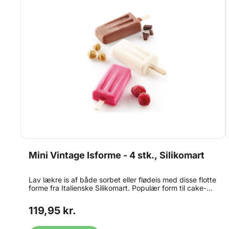
Mini Vintage Isforme - 4 stk., Silikomart
Lav lækre is af både sorbet eller flødeis med disse flotte
forme fra Italienske Silikomart. Populær form til cake-
popsicles! Tåler både ovn og fryser. Hvert sæt består af
en silikone form med 4 hulrum (=4is ad gangen), 50
119,95 kr.
ispinde og et opskriftshæfte med 6 opskrifter på
fremstilling af is - uden en ismaskine. opskrifter på
engelsk. Husk at købe ekstra ispinde med det samme -