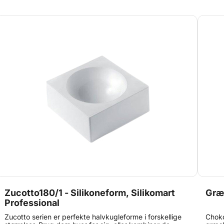
Antal hulrum: 6 Perfekt til mousse, is, kager og
semifreddo Velegnet til velvetspray og mirror glaze
Garanterer jævn frysning og nem udtagning Stone 145 –
når tidløst design møder moderne patisserikunst.
36.473.87.0065
Zucotto180/1 - Silikoneform, Silikomart
Græs
Professional
Zucotto serien er perfekte halvkugleforme i forskellige
Choko