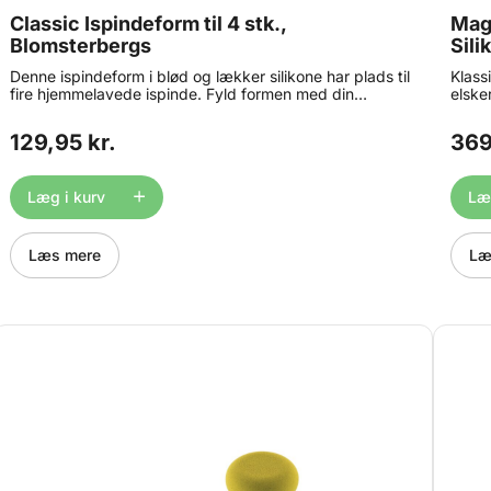
Classic Ispindeform til 4 stk.,
Magn
Blomsterbergs
Sili
Denne ispindeform i blød og lækker silikone har plads til
Klass
fire hjemmelavede ispinde. Fyld formen med din
elske
favoritsaft, smoothie eller isblanding. Sæt de
hulru
medfølgende plastikpinde i formen, og lad fryseren
opbev
129,95 kr.
369
færdiggøre arbejdet for dig. Når sulten melder sig,
ekstr
vipper du nemt dine ispinde ud af den fleksible
gå på
silikoneform. Formen tåler fryser (max -20 °C) og kan
Volum
Læg i kurv
Læg
nemt rengøres i opvaskemaskinen.
bereg
Læs mere
Læ