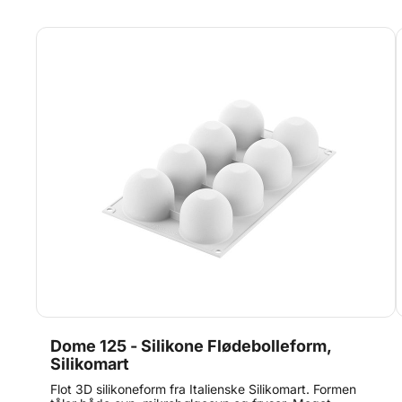
Dome 125 - Silikone Flødebolleform,
Silikomart
Flot 3D silikoneform fra Italienske Silikomart. Formen