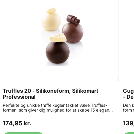
Truffles 20 - Silikoneform, Silikomart
Guge
Professional
- D
Perfekte og unikke trøffelkugler takket være Truffles-
Den k
formen, som giver dig mulighed for at skabe 15 elegante
form 
20ml kugler. Prøv at overtrække dem med glaze, velvet
maksi
spray eller helt simpelt med kakaopulver. Hver form har
perfe
174,95 kr.
139
en innovativ kant, der er udtænkt til at give en særlig
rund form til bunden af kager. Formen er tåler
temperaturer mellem -60 ° C (-76 ° F) og + 230 ° C (+