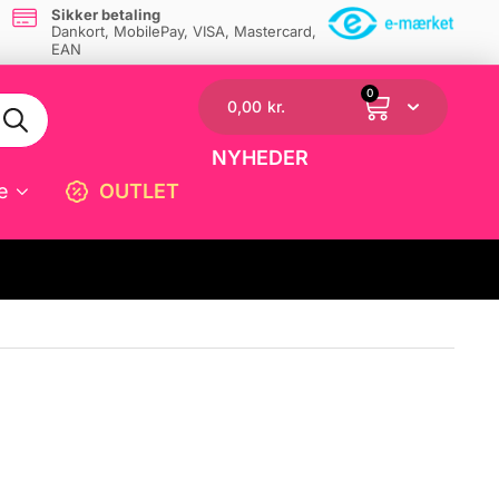
Sikker betaling
Dankort, MobilePay, VISA, Mastercard,
EAN
0
0,00
kr.
NYHEDER
e
OUTLET