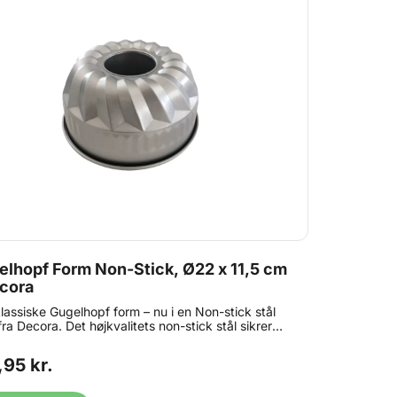
lhopf Form Non-Stick, Ø22 x 11,5 cm
ecora
lassiske Gugelhopf form – nu i en Non-stick stål
fra Decora. Det højkvalitets non-stick stål sikrer
mal slidstyrke og fuldstændig non-stick-effekt for
kt formede kager. Størrelse: Ø22cm Højde: 11,5 cm
,95 kr.