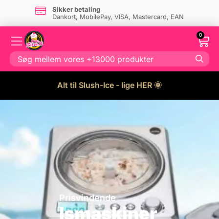
Sikker betaling
Dankort, MobilePay, VISA, Mastercard, EAN
0
Alt til Slush-Ice - lige HER 🌞
Prisvindende
Ismaskiner