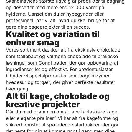
Skandinaviens største udvalg af produkter til bagning
og desserter med mere end 12.000 varer på
hylderne. Uanset om du er nybegynder eller
professionel, har vi alt, hvad du skal bruge for at
gøre dine bageprojekter til en succes.
Kvalitet og variation til
enhver smag
Vores sortiment dækker alt fra eksklusiv
chokolade
som
Callebaut
og
Valrhona
chokolade til praktiske
løsninger som
Condi bøtter
, der gør opbevaring af
ingredienser let og effektivt. For brødentusiaster
tilbyder vi specialprodukter som
bageenzymer
,
hvedesur
og
tørgær
, der giver perfekte resultater
hver gang.
Alt til kage, chokolade og
kreative projekter
Går du med drømmen om at lave fantastiske kager
eller elegante praliner? Vi har alt fra
kageforme
og
sukkerblomster
til spændende
startpakker
, der gør
det nemt for dig at komme godt i gang med dine