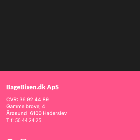
BageBixen.dk ApS
CVR: 36 92 44 89
Gammelbrovej 4
Årøsund 6100 Haderslev
Tlf: 50 44 24 25