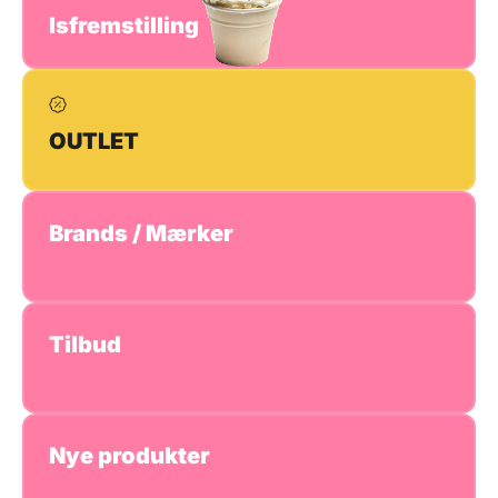
Isfremstilling
OUTLET
Brands / Mærker
Tilbud
Nye produkter