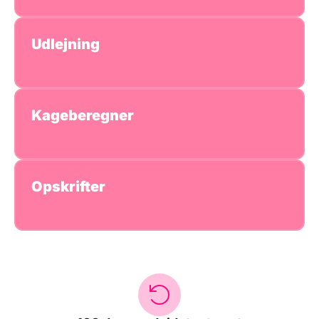
Udlejning
Kageberegner
Opskrifter