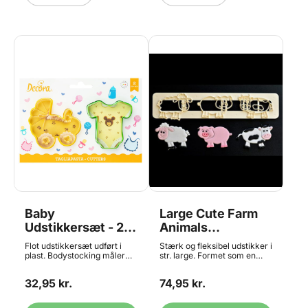
Baby
Large Cute Farm
Udstikkersæt - 2
Animals
dele, Decora
Tappits/Store
Flot udstikkersæt udført i
Stærk og fleksibel udstikker i
Bondegårdsdyr
plast. Bodystocking måler
str. large. Formet som en
ca. 7,5 x 7 x 2,2cm
lineal, med 3 søde
Udstikker - FMM
Barnevogn måler ca. 8 x 7,5
bondegårdsdyr, en ko, en
32,95 kr.
74,95 kr.
x 2,2cm Materiale: Plast
gris og et får. Tip 1: Kombiner
Tåler opvaskemaskine
denne udstikker med andre
udstikkere fra FMM, f.eks