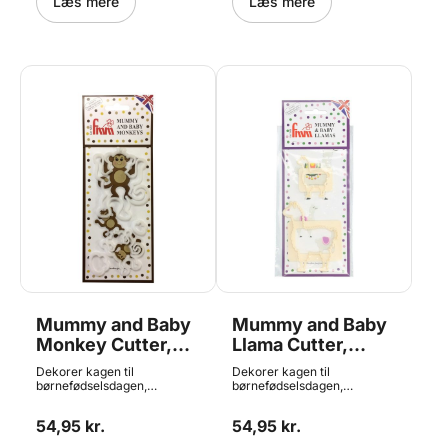
Læs mere
Læs mere
Mummy and Baby
Mummy and Baby
Monkey Cutter,
Llama Cutter,
FMM
FMM
Dekorer kagen til
Dekorer kagen til
børnefødselsdagen,
børnefødselsdagen,
babyshower, barnedåben
babyshower, barnedåben
el.lign. med dette udstikker
el.lign. med dette udstikker
54,95 kr.
54,95 kr.
sæt fra FMM. Udstikkerne
sæt fra FMM. Udstikkerne
kan bruges til at lave
kan bruges til at lave