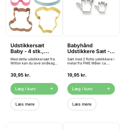
Udstikkersæt
Babyhånd
Baby - 4 stk.,
Udstikkere Sæt -
Wilton
5+10cm, PME
Med dette udstikkersæt fra
Sæt med 2 flotte udstikkere i
Wilton kan du lave småkager
metal fra PME Måler ca.
med barnedåbs-/babytema..
5x4,5 og 10x9 cm Materiale:
Sættet indeholder 4
Metal Tåler ikke
39,95 kr.
19,95 kr.
udstikkere i med form som 1
opvaskemaskine
bamse, 1 barnevogn, 1
gyngehest og 1
bodystocking. Måler ca. fra 8
Læg i kurv
Læg i kurv
cm. Materiale: metal. Tåler
ikke opvaskemaskine.
Læs mere
Læs mere