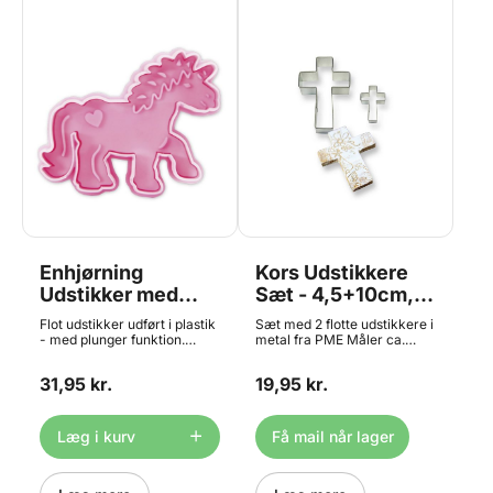
Enhjørning
Kors Udstikkere
Udstikker med
Sæt - 4,5+10cm,
Præg - 7cm,
PME
Flot udstikker udført i plastik
Sæt med 2 flotte udstikkere i
Städter
- med plunger funktion.
metal fra PME Måler ca.
Måler ca. 7cm Materiale:
4,5x3 og 10x7 cm Materiale:
plast Tåler ikke
Metal Tåler ikke
31,95 kr.
19,95 kr.
opvaskemaskine
opvaskemaskine
Læg i kurv
Få mail når lager