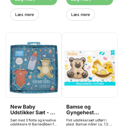
marcipan, fondant m.m. Den
vandpytter! Størrelse:
gennemsnitlige størrelse er
mellem 53 mm og 70 mm.
ca. 9 cm.
Indhold: 5 udstikkere i plast.
Produktinformation: Før
Læs mere
FMM Fluffy Cloud Cutters
Læs mere
første og efter hver brug,
set/5
vask i varmt sæbevand, skyl
og tør grundigt.
New Baby
Bamse og
Udstikker Sæt - 3
Gyngehest
stk, PME
Udstikkersæt - 2
Sæt med 3 flotte og kreative
Flot udstikkersæt udført i
dele, Decora
udstikkere til Barnedåben fra
plast. Bamse måler ca. 7,5 x