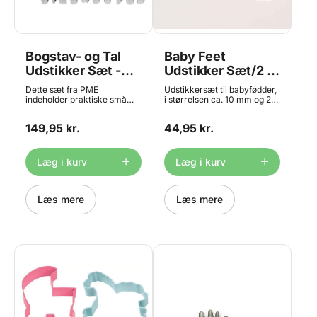
Bogstav- og Tal
Baby Feet
Udstikker Sæt -
Udstikker Sæt/2 -
PME
FMM
Dette sæt fra PME
Udstikkersæt til babyfødder,
indeholder praktiske små
i størrelsen ca. 10 mm og 20
bogstav- og taludstikkere.
mm. Yndig ide til f.eks
Perfekt til at skabe en flot
babyshower, barnedåb eller
149,95 kr.
44,95 kr.
besked på en kage,
1 års- fødselsdag. Brug f.eks.
cupcakes eller småkager,
udstikkerne ved fremstilling
eller brug udstikkerne til at
af småkager, bordkort eller
personliggøre en
som dekoration på kager.
Læg i kurv
Læg i kurv
fødselsdagskage. Det
Engelsk vejledning vedlagt.
rustfrie stål betyder, at
udstikkerne holder længe og
er skarpe. Måler ca. 20 x 20
Læs mere
Læs mere
mm (0,78 x 0,78") Materiale:
Rustfri stål Tåler ikke
opvaskemaskine