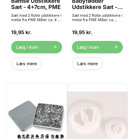
Bamse Udstikkere
Babyfødder
Sæt - 4+7cm, PME
Udstikkere Sæt -
5+9cm, PME
Sæt med 2 flotte udstikkere i
Sæt med 2 flotte udstikkere i
metal fra PME Måler ca. 4 x
metal fra PME Måler ca.
3,8 og 7 x 6,6 cm Materiale:
5x2,5 og 9,3x3 cm
Metal Tåler ikke
Materiale: Metal Tåler ikke
19,95 kr.
19,95 kr.
opvaskemaskine
opvaskemaskine
Læg i kurv
Læg i kurv
Læs mere
Læs mere