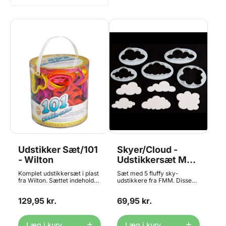
Udstikker Sæt/101
Skyer/Cloud -
- Wilton
Udstikkersæt Med
5 Størrelser
Komplet udstikkersæt i plast
Sæt med 5 fluffy sky-
fra Wilton. Sættet indeholder
udstikkere fra FMM. Disse
både bogstaver, tal og
udstikkere kan anvendes til
forskellige former og dyr, så
mange dekorationer. Ikke
129,95 kr.
69,95 kr.
det både kan bruges til
kun egnet til at lave skyer,
fødselsdag, jul, halloween,
men også perfekt til at lave
valentine og meget mere.
buske, træer, får, talebobler
Ideelt til cookies, brownies,
og endda mudrede
Læg i kurv
Læg i kurv