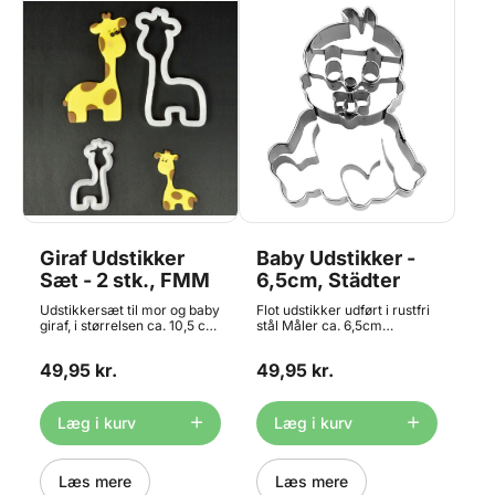
Giraf Udstikker
Baby Udstikker -
Sæt - 2 stk., FMM
6,5cm, Städter
Udstikkersæt til mor og baby
Flot udstikker udført i rustfri
giraf, i størrelsen ca. 10,5 cm
stål Måler ca. 6,5cm
og 5,7 cm. Yndig ide til f.eks
Materiale: Stainless Steel
babyshower, barnedåb eller
Tåler opvaskemaskine
49,95 kr.
49,95 kr.
børnefødselsdag. Brug f.eks.
udstikkerne ved fremstilling
af småkager, bordkort eller
som dekoration på kager.
Læg i kurv
Læg i kurv
Størrelser ca. - Mor Giraf:
10,5 x 6 cm. - Baby Giraf: 5,7
x 3,7 cm.
[embed]https://youtu.be/6rvxlWS3A1k[/embed]
Læs mere
Læs mere