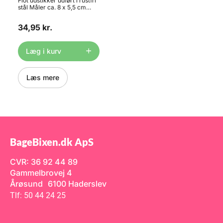
Flot udstikker udført i rustfri
stål Måler ca. 8 x 5,5 cm
Materiale: Stainless Steel
Tåler opvaskemaskine
34,95 kr.
Læg i kurv
Læs mere
BageBixen.dk ApS
CVR: 36 92 44 89
Gammelbrovej 4
Årøsund 6100 Haderslev
Tlf: 50 44 24 25