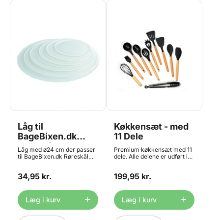
Låg til
Køkkensæt - med
BageBixen.dk
11 Dele
Røreskål 2,5L
Låg med ø24 cm der passer
Premium køkkensæt med 11
til BageBixen.dk Røreskål
dele. Alle delene er udført i
2,5L Prisen er for 1 låg.
non-stick silikone og
bambushåndtag - så maden
34,95 kr.
199,95 kr.
ikke klistrer fast til
redskaberne. Holdbart
premium non-stick silikone
11 dele Lette at rengøre BPA-
Læg i kurv
Læg i kurv
fri silikone Kommer med en
praktisk krukke til
opbevaring af alle dele -