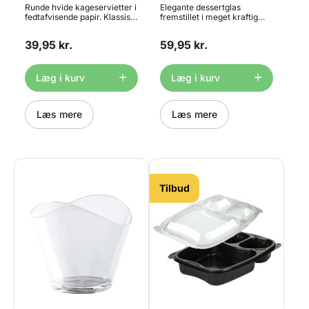
stk.
Runde hvide kageservietter i
Elegante dessertglas
fedtafvisende papir. Klassisk
fremstillet i meget kraftig
design med elegant
plast - velegnet til bryllup,
mønsterkant. Kan bruges
receptioner, fødselsdage,
39,95 kr.
59,95 kr.
som underlag til kager,
brunch og portions anrettede
desserter, sandwichs og
desserter m.m.. Ved normal
meget andet. Diameter: 30
brug kan de vaskes af og
cm. Pakken indeholder ca.
bruges flere gange. Måler:
Læg i kurv
Læg i kurv
100 stk.
H7,3cm, Ø6,1cm, volumen
12cl/120ml Indeholder: 10
stk.
Læs mere
Læs mere
Tilbud