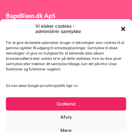
BageBixen.dk ApS
Vi elsker cookies -
Tilmeld dig vores nyhedsbrev og modtag gode tilbud
administrer samtykke
samt spændende produktnyheder direkte i din
indbakke.
For at give de bedste oplevelser bruger vi teknologier som cookies til at
gemme og/eller få adgang til enhedsoplysninger. Samtykke til disse
teknologier vil give os mulighed for at behandle data såsom
browseradfærd eller unikke id'er på dette websted. Hvis du ikke giver
samtykke eller trækker dit samtykke tilbage, kan det påvirke visse
funktioner og funktioner negativt.
Tilmeld
Du kan læse Google privatlivspolitik lige
her
Godkend
Afvis
Mere