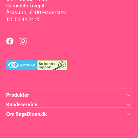
anbefaler opvask i hånden,
Gammelbrovej 4
da plast kan ændre form en
smule i opvaskemaskinen.
Årøsund 6100 Haderslev
Tlf: 50 44 24 25
Produkter
Kundeservice
Om BageBixen.dk