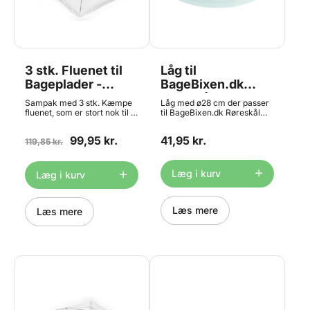
3 stk. Fluenet til
Låg til
Bageplader -
BageBixen.dk
Ekstra Store,
Røreskål 4,5L
Sampak med 3 stk. Kæmpe
Låg med ø28 cm der passer
48x48cm
fluenet, som er stort nok til at
til BageBixen.dk Røreskål
kunne dække en almindelig
4,5L Prisen er for 1 låg.
bageplade eller bradepande.
99,95 kr.
41,95 kr.
Måler 48 x 48 cm når den er
119,85 kr.
slået op. Kan også bruges
som hævetelt, hvis man
dækker den med plast - fx
Læg i kurv
Læg i kurv
vores ekstra store
pladeposer.
Læs mere
Læs mere