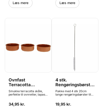
Læs mere
Undgå irriterende situationer
Læs mere
i køkkenet hvor du står og
mangler noget midt i
madlavningen.
Ovnfast
4 stk.
Terracotta
Rengøringsbørster
Ramekin - 3 stk,
til Sugerør - 20cm
Smukke terracotta skåle,
Pakke med 4 stk 20cm
Ø 12 cm
perfekte til ovnretter, tapas
lange rengøringsbørster til
eller andre små serveringer.
rengøring af
Skålene tåler op til 230 °C i
flergangssugerør. Lavet af
34,95 kr.
19,95 kr.
ovnen. Specifikationer:
metal og plast. Diameteren