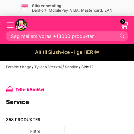
Sikker betaling
Dankort, MobilePay, VISA, Mastercard, EAN
0
Alt til Slush-Ice - lige HER 🌞
Forside
/
Kage
/
Tyller & Værktøj
/
Service
/ Side 12
Tyller & Værktøj
Service
358 PRODUKTER
Filtre