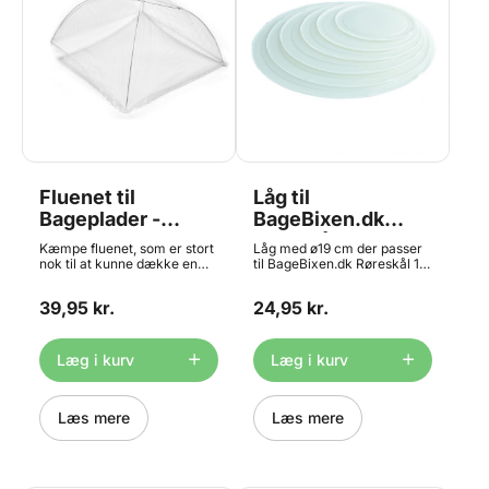
Fluenet til
Låg til
Bageplader -
BageBixen.dk
Ekstra Stor,
Røreskål 1L
Kæmpe fluenet, som er stort
Låg med ø19 cm der passer
48x48cm
nok til at kunne dække en
til BageBixen.dk Røreskål 1L
almindelig bageplade eller
Prisen er for 1 låg.
bradepande. Måler 48 x 48
39,95 kr.
24,95 kr.
cm når den er slået op. Kan
også bruges som hævetelt,
hvis man dækker den med
plast - fx vores ekstra store
Læg i kurv
Læg i kurv
pladeposer.
Læs mere
Læs mere