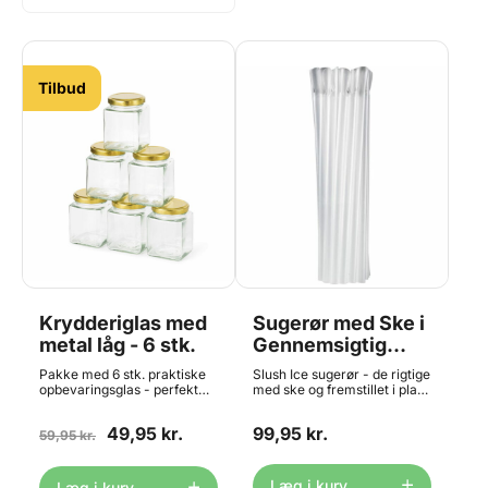
Tilbud
Krydderiglas med
Sugerør med Ske i
metal låg - 6 stk.
Gennemsigtig
Plast - Ø8mm
Pakke med 6 stk. praktiske
Slush Ice sugerør - de rigtige
Flergangs, 250 stk
opbevaringsglas - perfekt
med ske og fremstillet i plast.
højde til krydderihylder og
Pakke med 250 stk. 21cm
lave skuffer. Hvert glas kan
lange gennemsigtige plastik
49,95 kr.
99,95 kr.
rumme ca. 200ml - også
59,95 kr.
sugerør - fremstillet i robust
perfekt til sylte, gele og
plast og dermed beregnet til
marmelader. Se de smarte
flergangsbrug. Diameteren
etiketter til organisering lige
er 8mm - perfekt til tykkere
Læg i kurv
Læg i kurv