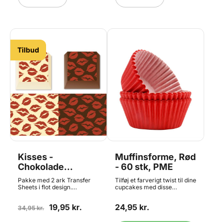
Indhold: 2 ark.
Tilbud
Kisses -
Muffinsforme, Rød
Chokolade
- 60 stk, PME
Transfer Sheet, 2
Pakke med 2 ark Transfer
Tilføj et farverigt twist til dine
Ark
Sheets i flot design.
cupcakes med disse
Dekorativt mønster til at
dekorative papirforme fra
pynte dine hjemmelavede
PME. Perfekte til
19,95 kr.
24,95 kr.
chokolader med. Hvad er et
34,95 kr.
fødselsdage, temafester og
transfer sheet? Transfer
enhver anledning, hvor dine
sheets eller transfer ark - er
bagværk skal skille sig ud.