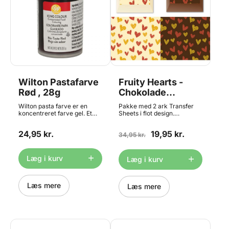
Wilton Pastafarve
Fruity Hearts -
Rød , 28g
Chokolade
Transfer Sheet, 2
Wilton pasta farve er en
Pakke med 2 ark Transfer
Ark
koncentreret farve gel. Et
Sheets i flot design.
komplet sortiment med
Dekorativt mønster til at
smukke klare farver og hvor
pynte dine hjemmelavede
24,95 kr.
19,95 kr.
farverne kan blandes for at
chokolader med. Hvad er et
34,95 kr.
skabe en anden farve.
transfer sheet? Transfer
Denne røde pastafarve uden
sheets eller transfer ark - er
smag er velegnet til farvning
en plastfolie, hvorpå der er
Læg i kurv
Læg i kurv
af glasur, fondant, marcipan
printet et motiv med
buttercream, dej ,creme,
fødevare farver. Motivet kan
cookiesdej m.m. Sådan
man overføre til chokolade
anvender du pastafarven:
Læs mere
ved at følge nedenstående
Læs mere
tag lidt farve ud af
fremgangsmåde. Alle
beholderen ved hjælp af en
farverne er naturligvis 100%
tandstikke. Brug altid en ny
spiselige. Se på billederne
tandstikke, hvis du tilføjer
hvordan dette print vil se ud
mere eller en ny farve. For
på hvid og mørk chokolade.
en mørkere farve tilføjes
Bemærk at chokoladen