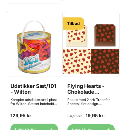
Tilbud
Udstikker Sæt/101
Flying Hearts -
- Wilton
Chokolade
Transfer Sheet, 2
Komplet udstikkersæt i plast
Pakke med 2 ark Transfer
Ark
fra Wilton. Sættet indeholder
Sheets i flot design.
både bogstaver, tal og
Dekorativt mønster til at
forskellige former og dyr, så
pynte dine hjemmelavede
129,95 kr.
19,95 kr.
det både kan bruges til
chokolader med. Hvad er et
34,95 kr.
fødselsdag, jul, halloween,
transfer sheet? Transfer
valentine og meget mere.
sheets eller transfer ark - er
Ideelt til cookies, brownies,
en plastfolie, hvorpå der er
Læg i kurv
Læg i kurv