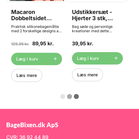
Macaron
Udstikkersæt -
Dobbeltsidet
Hjerter 3 stk,
Silikone
Wilton
Praktisk silikonebagemåtte
Bag søde og personlige
Bagemåtte -
med 2 forskellige designs af
kreationer med dette
macarons. På den ene side
hjerteformede udstiksform-
Hjerter og Katte
er der søde katte og på den
sæt fra Wilton. Med tre
89,95 kr.
39,95 kr.
anden hjerter. Begge sider
129,95 kr.
størrelser kan du lave både
kan lave 16 stk. macarons ad
små og store hjertekager,
gangen. Denne måtte er
fondantdekorationer eller
specielt designet til at passe
andre lækkerier, der passer
Læg i kurv
Læg i kurv
til en bageplade på 300mm x
perfekt til bryllupper,
300mm eller større. Denne
Valentinsdag, fødselsdage
måtte er fremstillet af 100%
eller andre festlige
fødevaresikker silikone.
lejligheder, hvor kærligheden
Læs mere
Læs mere
Tåler i temperaturområdet
er i fokus. Wiltons brede
-60C til + 260C
sortiment af udstiksforme
byder på alt fra bogstaver og
tal til kreative temasæt, så
du altid kan finde den rette
form til dine bageprojekter.
Specifikationer: Indeholder 3
hjerteudstiksforme: 11,8 cm –
9,5 cm – 6,8 cm Fremstillet i
rustfrit stål Holdbare,
brugervenlige og nemme at
BageBixen.dk ApS
rengøre Tåler
opvaskemaskine Med Wilton
Hjertesættet kan du nemt
CVR: 36 92 44 89