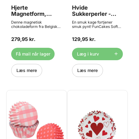
(Ø 31 mm) Mål pr. stempel: Ø
Specialform: 3D forme, ofte
Hjerte
Hvide
31 x H 19 mm Tilføj et
med magneter til at holde
personligt og elegant præg til
sammen på formen
Magnetform,
Sukkerperler -
dine praliner med Silikomart
Chocolate World
600g, FunCakes
Choco Stamp Kit – Heart
Denne magnetisk
En smuk kage fortjener
Edition – det ideelle værktøj
chokoladeform fra Belgiske
smuk pynt! FunCakes Soft
til professionelle
Chocolate World er udført i
Pearls i hvid er den perfekte,
chokolademagere og
professionel kvalitet i 1.
stilfulde finish til dine kager,
kreative konditorer, der
279,95 kr.
129,95 kr.
klasses polycarbonat.
cupcakes og desserter.
ønsker at skabe praliner
Magnetforme bruges når
Disse bløde sukkerperler er
med kærlighed og finesse.
man vil bruge
nemme at tygge og derfor
Fremgangsmåde: (se
Transfersheets direkte i
også velegnede til pynt på
Få mail når lager
Læg i kurv
eventuelt videoen nedenfor)
formen under støbning.
børnenes bagværk. Den
- Mal din chokoladeform
Tekniske data om formen:
hvide farve giver et elegant
med kakaosmørfarve som
Vægt pr. færdig chokolade:
og subtilt udtryk, og perlerne
du ønsker det - Varm
11.0 gr Hver chokolade
Læs mere
er ideelle som midte i
Læs mere
stemplet op med en
måler: 30x32x15 mm
blomster, som øjne eller
hårtørrer eller en
Fordybninger: 3 x 6 huller
knapper på figurer – eller
varmepistol - Sæt stemplet
Formens totale størrelse:
bare som dekorativt drys på
ned i formen, og smelt
275x135x24 mm Type af
toppen. Et klassisk valg til
kakaosmørret - Tør af med
form: Magnetisk*
bryllupskager, dåb, jul og
en fnugfri klud - Støb dine
*Forskellige typer af forme:
andre festlige lejligheder.
praliner som normalt Sæt
Magnetisk: Disse forme har
Produktdetaljer: Spiselige,
lavet i samarbejde med Lluc
en aftagelig bagplade af
bløde sukkerperler Farve:
Crusellas til at dekorere
metal, hvor i der kan
Hvid Størrelse: 5 mm
praliner. De 4 stempler er
indsættes et transfersheet til
Nettovægt: 600 gram
beregnet til Silikomart
overførelse af print til
Perfekte til detaljeret og
formen Semisfera 01-P
chokladen Dobbeltform:
elegant pynt Børnevenlige –
(52.913.86.0165) - find den
Disse forme kan bruges hver
blødere end almindelige
HER. Sættet består af 4
for sig, eller i par for at
sukkerperler
plasthåndtag og 4
danne en 3D figur uden
silikonestempler med 4