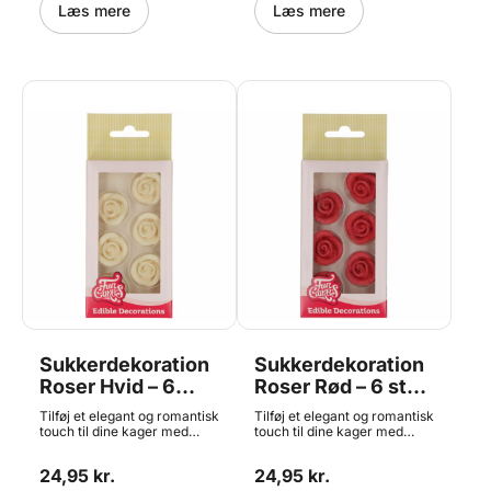
Anvendelsesmulighederne
Læs mere
sig dermed til både is og
Læs mere
er dermed mange, og
kage m.m. De populære
omfatter bl.a.
forme fra Silikomart
chokoladestøbning,
Professional er fremstillet i
fromager, is, kager og andet
Italien af det bedste silikone.
bagværk. Husk at købe en
Det er ikke uden grund at
SafeRing hvis du vil gøre
disse forme er blevet utroligt
formen mere stiv, og lettere
populære blandt bagere,
at flytte. Se mere HER Denne
konditorere, kokke og
form har følgende mål:
dessertchefer over hele
33x35 h 22 mm Volume: 24 x
verden. Størrelse 170 x 164 h
16 ml 30.089.00.0060
63 mm Volumen 1000 ml
32.890.87.0065
Sukkerdekoration
Sukkerdekoration
Roser Hvid – 6
Roser Rød – 6 stk.,
stk., FunCakes
FunCakes
Tilføj et elegant og romantisk
Tilføj et elegant og romantisk
touch til dine kager med
touch til dine kager med
disse smukke hvide roser fra
disse smukke røde roser fra
FunCakes. De færdiglavede
FunCakes. De færdiglavede
24,95 kr.
24,95 kr.
sukkerdekorationer gør det
sukkerdekorationer gør det