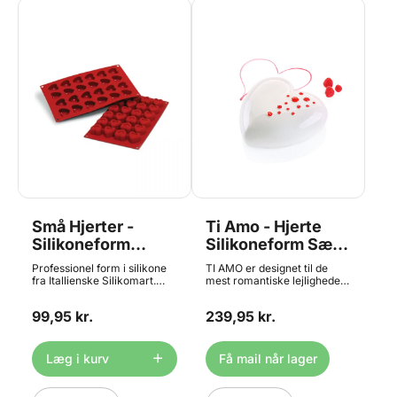
et tyndt lag og placere dette
over udstikkeren. Rul over
det igen, så du præger
hjerterne. Fjern forsigtigt de
dele, der ikke hører til
hjerterne med et needle
tool/Scriber Needle. Fjern
hjerterne fra udstikkeren.
Lad hjerterne tørre. Manual
på engelsk medfølger.
Bemærk at JEM Roller Pad
ikke medfølger, da man kun
behøver én Roller Pad,
selvom man har mange
udstikkere. Hvert hjerte
måler ca. 4 x 3,5 cm
Små Hjerter -
Ti Amo - Hjerte
Silikoneform
Silikoneform Sæt,
SF089, Silikomart
Silikomart
Professionel form i silikone
TI AMO er designet til de
Professional
fra Itallienske Silikomart.
mest romantiske lejligheder
Formen bruges både af
og er silikoneformen fra
kokke og konditorer over
Silikomart Professional til at
99,95 kr.
239,95 kr.
hele verden, da den har
lave hjerteformede
utroligt mange
kreationer med en volumen
anvendelsesmuligheder.
på 1 liter. Den leveres med
Silikoneformen tåler fra
en udstikker til at fremstille
Læg i kurv
Få mail når lager
-40°C til +240°C, og kan
indsatser og / eller underlag.
dermed bruges i både ovn og
Silikoneformen kan bruges i
fryser.
både fryser og ovn, og egner