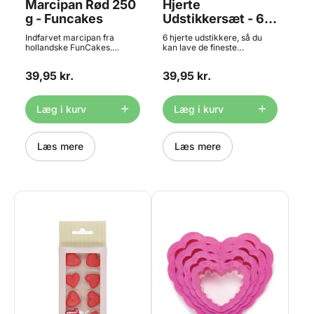
spartel til den ønskede
Marcipan Rød 250
Hjerte
tykkelse. Ryst/bank forsigtigt
g - Funcakes
Udstikkersæt - 6
arket med chokoladen.
stk., Wilton
Placer arket køligt og lad
Indfarvet marcipan fra
6 hjerte udstikkere, så du
chokoladen størkne. Når
hollandske FunCakes.
kan lave de fineste
chokoladen har sat sig helt,
Marcipanen er let at rulle ud
småkager/cookies – perfekt
vil printet blive siddende på
og arbejde med. Ønsker man
til Valentine og Mors Dag.
chokoladen. TIP: Arket er
39,95 kr.
39,95 kr.
en lidt lysere farve, kan
Sættet indeholder 6
også yderst velegnet til brug
marcipanen blandes med
udstikkere. Udstikkerne
i en magnet chokoladeform.
hvid/ufarvet marcipan til den
måler ca. 3 til 10 cm.
Klip arket til og brug det inde
rette farve fås. Der går ca.
Materiale: Plastik. Vaskes af i
Læg i kurv
Læg i kurv
i formen, som anbefalet af
500 g marcipan til at
hånden med varmt vand og
formens producent.
overtrække en rund kage
tørres godt.
Instruktioner er også
med en diameter på ø25 cm.
inkluderet i pakken. Hvert
Læs mere
Læs mere
ark måler: ca. 20x30cm
Indhold: 2 ark.