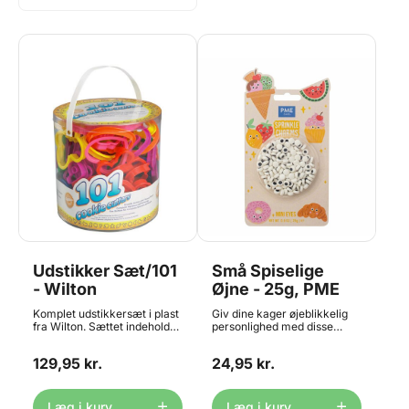
Udstikker Sæt/101
Små Spiselige
- Wilton
Øjne - 25g, PME
Komplet udstikkersæt i plast
Giv dine kager øjeblikkelig
fra Wilton. Sættet indeholder
personlighed med disse
både bogstaver, tal og
sjove Sprinkle Charms fra
forskellige former og dyr, så
PME. Pakken indeholder 25g
129,95 kr.
24,95 kr.
det både kan bruges til
sprinkles formet som små
fødselsdag, jul, halloween,
øjne, hver med en størrelse
valentine og meget mere.
på ca. 7 mm. Perfekte til
Ideelt til cookies, brownies,
cupcakes, doughnuts,
Læg i kurv
Læg i kurv