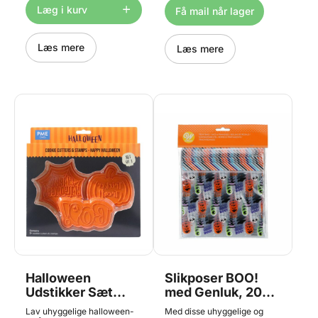
og 1 mund lavet i gumpaste.
praktisk drysselåg. Indhold:
Læg i kurv
Få mail når lager
Passer godt til en kage på
65g
ca. 15-20 cm. Unik,
håndlavet sukkerdekoration
af høj kvalitet. Perfekt sæt til
Læs mere
Læs mere
kreativ halloweenhygge.
Nemt at bruge, bare sæt
dem direkte på kagen.
Halloween
Slikposer BOO!
Udstikker Sæt
med Genluk, 20
med Præg - 3 stk.,
stk. - Wilton
Lav uhyggelige halloween-
Med disse uhyggelige og