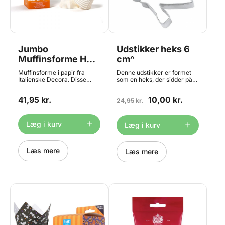
Jumbo
Udstikker heks 6
Muffinsforme Hvid
cm^
60 stk, Decora
Muffinsforme i papir fra
Denne udstikker er formet
Italienske Decora. Disse
som en heks, der sidder på
forme er lavet af en kraftig
et kosteskaft.Flyvende
kvalitets papir. Den gode
hekse på flyvende kost-
41,95 kr.
10,00 kr.
kvalitet papiret har, giver et
formede cookies er lige
24,95 kr.
meget godt bageresultat og
sagen til Halloween.Så
holder sin form og farve
istedet for at sende hende til
under bagningen. Slipper let
Bloksbjerg, kan du sende
Læg i kurv
Læg i kurv
kagen. Indeholder 60
hende lige ned i din
engangsforme. Størrelse Ø
lækkersultne mave.
5,5 x 4,5 cm. For det bedste
resultat anbefaler vi altid at
Læs mere
Læs mere
benytte en
muffinsbageplade.