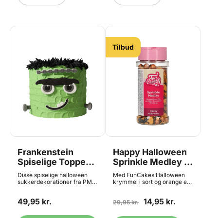
Tilbud
Frankenstein
Happy Halloween
Spiselige Toppers
Sprinkle Medley -
- 5 dele, PME
65g, FunCakes -
Disse spiselige halloween
Med FunCakes Halloween
BEDST FØR 07/26
sukkerdekorationer fra PME
krymmel i sort og orange er
er ideelle til den uhyggelige
der mange muligheder for en
frankensteinkage til
skræmmende dekoration på
49,95 kr.
14,95 kr.
halloween. Sættet
kager, cupcakes, småkager
29,95 kr.
indeholder 5 toppers: 1 stk.
m.m. - kun fantasien sætter
ar, 2 stk. skruer, 1 sæt øjne
grænser. Glasset har et