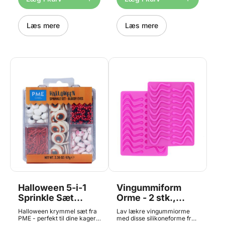
marcipan, fondant m.m. Den
desserter, is og meget mere.
gennemsnitlige størrelse er
Sprinkle Charms fås i mange
ca. 9 cm.
temaer, så de passer til
Produktinformation: Før
Læs mere
enhver anledning. Indhold:
Læs mere
første og efter hver brug,
25 g Størrelse: ca. 7 mm
vask i varmt sæbevand, skyl
og tør grundigt.
Halloween 5-i-1
Vingummiform
Sprinkle Sæt
Orme - 2 stk.,
Bloody Eyes - 67g,
LorAnn
Halloween krymmel sæt fra
Lav lækre vingummiorme
PME
PME - perfekt til dine kager,
med disse silikoneforme fra