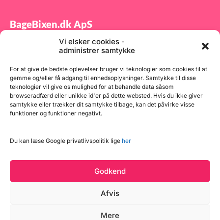
BageBixen.dk ApS
Vi elsker cookies -
Tilmeld dig vores nyhedsbrev og modtag gode tilbud
administrer samtykke
samt spændende produktnyheder direkte i din
indbakke.
For at give de bedste oplevelser bruger vi teknologier som cookies til at
gemme og/eller få adgang til enhedsoplysninger. Samtykke til disse
teknologier vil give os mulighed for at behandle data såsom
browseradfærd eller unikke id'er på dette websted. Hvis du ikke giver
samtykke eller trækker dit samtykke tilbage, kan det påvirke visse
funktioner og funktioner negativt.
Tilmeld
Du kan læse Google privatlivspolitik lige
her
Godkend
Afvis
Mere