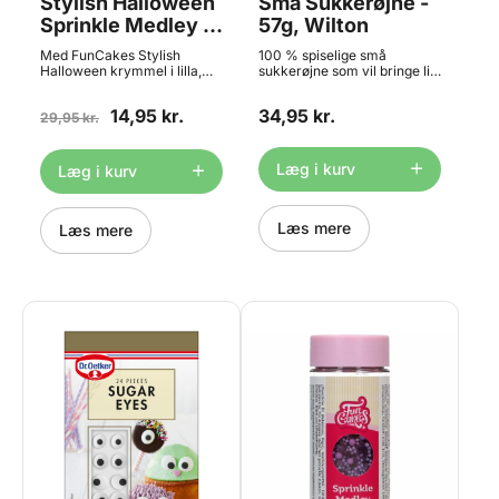
Stylish Halloween
Små Sukkerøjne -
Sprinkle Medley -
57g, Wilton
65g, FunCakes -
Med FunCakes Stylish
100 % spiselige små
BEDST FØR 07/26
Halloween krymmel i lilla,
sukkerøjne som vil bringe liv
sort, grøn, hvid og guld er
i alt lige fra cupcakes og
der mange muligheder for
kager til popcakes og
14,95 kr.
34,95 kr.
skræmmende og smukke
29,95 kr.
cookies m.m. Ideelle til
dekorationer på kager,
fremstilling af Halloween
cupcakes, småkager m.m. -
monstre og andre sjove
kun fantasien sætter
figurer. Sukkerøjnene måler
Læg i kurv
Læg i kurv
grænser. Glasset har et
ca. 0,7 cm. Indhold: 57g
praktisk drysselåg. Indhold:
Varenavn: Wilton Candy
65g
Eyeballs.
Læs mere
Læs mere