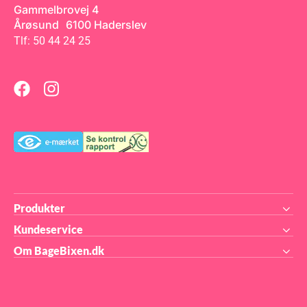
og kagetoppere – og tryl dine
Gammelbrovej 4
bagværk om til
skræmmende festlige
Årøsund 6100 Haderslev
kreationer.
Tlf: 50 44 24 25
Produkter
Kundeservice
Om BageBixen.dk