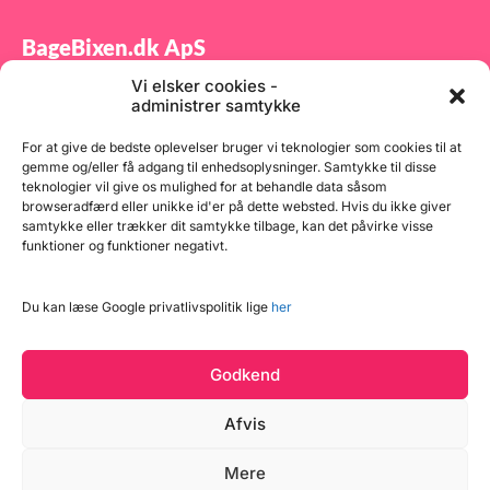
krydderier - se alle vores
popcorn krydderier lige HER
BageBixen.dk ApS
Vi elsker cookies -
Tilmeld dig vores nyhedsbrev og modtag gode tilbud
administrer samtykke
samt spændende produktnyheder direkte i din
indbakke.
For at give de bedste oplevelser bruger vi teknologier som cookies til at
gemme og/eller få adgang til enhedsoplysninger. Samtykke til disse
teknologier vil give os mulighed for at behandle data såsom
browseradfærd eller unikke id'er på dette websted. Hvis du ikke giver
samtykke eller trækker dit samtykke tilbage, kan det påvirke visse
funktioner og funktioner negativt.
Tilmeld
Du kan læse Google privatlivspolitik lige
her
Godkend
Afvis
Mere
Copyright © 2026 BageBixen.dk