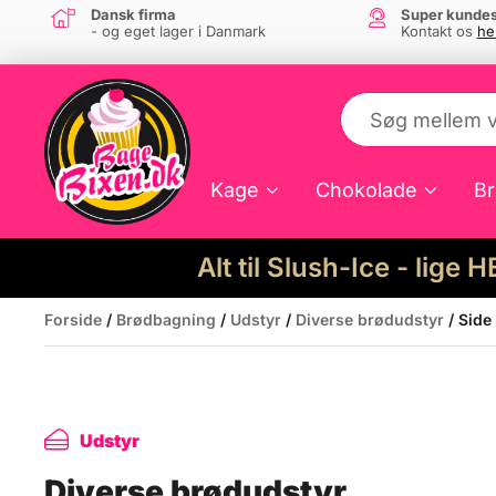
Dansk firma
Super kundes
- og eget lager i Danmark
Kontakt os
he
Kage
Chokolade
Br
Alt til Slush-Ice - lige 
Forside
/
Brødbagning
/
Udstyr
/
Diverse brødudstyr
/ Side
Udstyr
Diverse brødudstyr