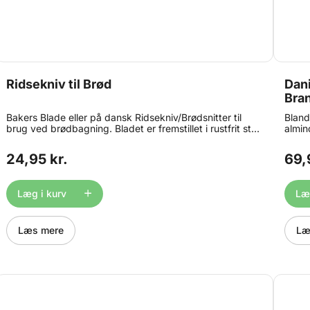
Ridsekniv til Brød
Dan
Bra
Bakers Blade eller på dansk Ridsekniv/Brødsnitter til
Bland
brug ved brødbagning. Bladet er fremstillet i rustfrit stål.
almin
Måler 12,5cm. Maskinopvask anbefales ikke. Original
dejpi
SKU: 4028574254106
dejen
24,95 kr.
69,
tradit
kun b
og ne
Læg i kurv
Læg
og hj
Ø7,5
Læs mere
Læ