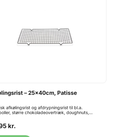
lingsrist – 25x40cm, Patisse
sk afkølingsrist og afdrypningsrist til bl.a.
boller, større chokoladeovertræk, doughnuts,
rk og meget mere. Måler ca. 40 x 25cm.
tillet i metal, med sort non-stick belægning for let
95 kr.
ring. Bør ikke vaskes i opvaskemaskine.