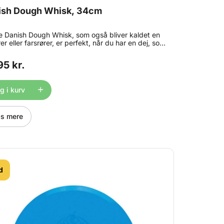
ish Dough Whisk, 34cm
 Danish Dough Whisk, som også bliver kaldet en
er eller farsrører, er perfekt, når du har en dej, som
samles, før æltning. Den er super smart, da den
gger alle melklumper i dejen, hvilket gør dejen
95 kr.
ensartet allerede før æltning. Det kraftige
ndtag giver et godt og sikkert greb. Måler ca. L
 x 9cm.
 i kurv
s mere
d