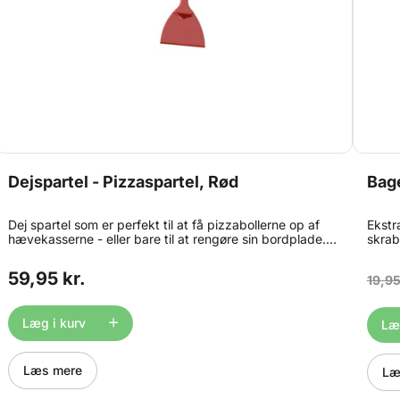
Dejspartel - Pizzaspartel, Rød
Bag
Dej spartel som er perfekt til at få pizzabollerne op af
Ekstr
hævekasserne - eller bare til at rengøre sin bordplade.
skrab
Pizza spartlen måler ca. 10cm i bredden og med
mere.
håndtage er den ca 21cm høj. Tåler opvaskemaskine.
- bru
59,95 kr.
19,95
Fremstillet i PP plast, godkendt til kontakt med
rene 
fødevarer.
Kan i
arbej
Læg i kurv
Siliko
Læg
Læs mere
Læ