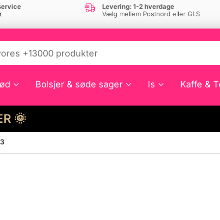
ervice
Levering: 1-2 hverdage
r
Vælg mellem Postnord eller GLS
ød
Bolsjer & søde sager
Is
Kaffe & T
HER 🌞
 3