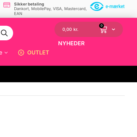
Sikker betaling
Dankort, MobilePay, VISA, Mastercard,
EAN
0
0,00
kr.
NYHEDER
e
OUTLET