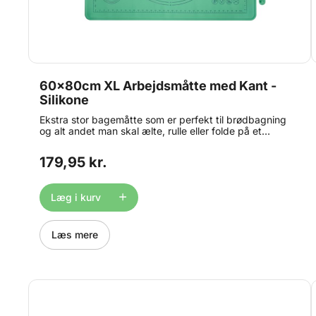
60x80cm XL Arbejdsmåtte med Kant -
Silikone
Ekstra stor bagemåtte som er perfekt til brødbagning
og alt andet man skal ælte, rulle eller folde på et
køkkenbord. Fremstillet i holdbart silikone, og med en
kant der sørger for at holde ingredienserne inde på
179,95 kr.
måtten. Med praktisk silikone rem, som holder på
måtten når den er rullet sammen Rengøres nemt med en
fugtig klud. Perfekt til bordplader som er lidt ru, eller
Læg i kurv
som man ønsker at skåne.
Læs mere