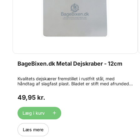
BageBixen.dk Metal Dejskraber - 12cm
Kvalitets dejskærer fremstillet i rustfrit stål, med
håndtag af slagfast plast. Bladet er stift med afrundede
hjørner, hvorfor skrabebladet er meget velegnet til at
skære brøddej ud samt skrabe plader og borde rene.
49,95 kr.
Med diskret logo på den ene side. Kaldes også for
skrabelæder, dough scraper, dejhakker og meget mere.
Måler ca. 12cm i bredden og 11cm i højden. Tåler
Læg i kurv
opvaskemaskine
Læs mere