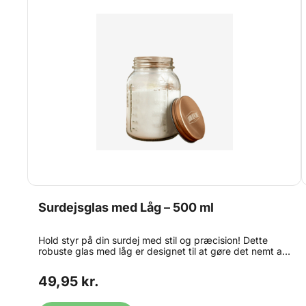
Surdejsglas med Låg – 500 ml
Hold styr på din surdej med stil og præcision! Dette
robuste glas med låg er designet til at gøre det nemt at
opbevare og følge udviklingen af din surdejsstarter.
Med en kapacitet på 500 ml og praktisk måleskala på
49,95 kr.
siden, kan du tydeligt følge både vækst og aktivitet.
Glasset er fremstillet i solidt, gennemsigtigt glas –
perfekt til både hjemmebagere og professionelle, der vil