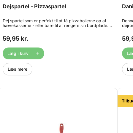
Dejspartel - Pizzaspartel
Dan
Dej spartel som er perfekt til at få pizzabollerne op af
Denne
hævekasserne - eller bare til at rengøre sin bordplade.
dejrør
Pizza spartlen måler ca. 10cm i bredden og med
skal 
håndtage er den ca 21cm høj. Tåler opvaskemaskine
ødelæ
59,95 kr.
59,
(maks 93°C). Fremstillet i plast, godkendt til kontakt
mere 
med fødevarer.
træhå
34cm
Læg i kurv
Læg
Læs mere
Læ
Tilbu