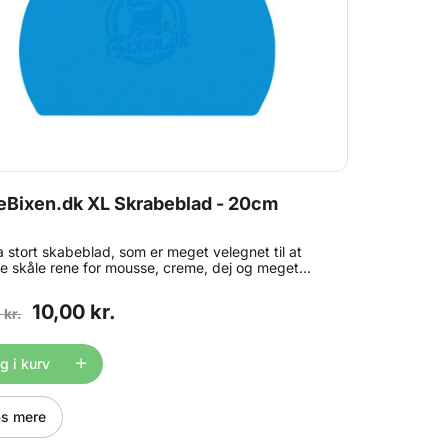
eBixen.dk XL Skrabeblad - 20cm
a stort skabeblad, som er meget velegnet til at
e skåle rene for mousse, creme, dej og meget
 Også god til alle andre former for skrabeopgaver
g fx den flade side til at skrabe chokoladeforme
10,00 kr.
 kr.
med. Måler ca. 20x15cm. Tåler opvaskemaskine.
kke bruges til bolsjefremstilling, da maksimum
dstemperatur er 100° C. Brug i stedet vores
ne Bolsjespartel.
 i kurv
s mere