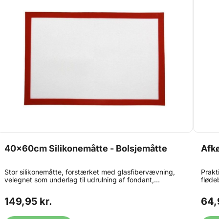
40x60cm Silikonemåtte - Bolsjemåtte
Afkø
Stor silikonemåtte, forstærket med glasfibervævning,
Prakti
velegnet som underlag til udrulning af fondant,
fløde
marcipan, pizzadej, bolsjemasse og meget meget mere.
bagvæ
Måtterne måler 40x60cm og er i en god kraftig
Frems
149,95 kr.
64,
professionel kvalitet. Måtterne er skridsikre på de fleste
rengø
bordplader, og rengøres let med varmt vand og
opvaskesæbe. Måtterne sendes let foldet, hvilket