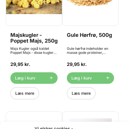
Majskugler -
Gule Hørfrø, 500g
Poppet Majs, 250g
Majs Kugler også kaldet
Gule hørfrø indeholder en
Poppet Majs - disse kugler
masse gode proteiner,
kan bruges i mange slags
kostfibre og omega-3-
bagværk og giver både brød
fedtsyrer. Gule hørfrø er
29,95 kr.
29,95 kr.
og boller større saftighed,
velegnede til bagværk som
god fylde og en fantastisk
grovbrød, Stenalderbrød og
smag. Kan også bruges som
knækbrød samt i müsli og
drys på toppen eller i en
granola. Pose med 500g
Læg i kurv
Læg i kurv
lækker salat. Klar til brug -
skal ikke ligge i blød.
Læs mere
Læs mere
Vi elsker cookies -