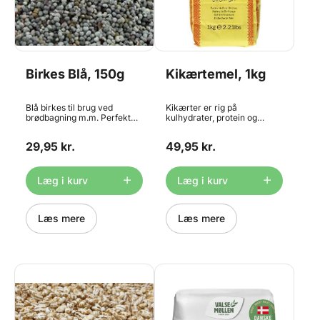
Birkes Blå, 150g
Kikærtemel, 1kg
Blå birkes til brug ved
Kikærter er rig på
brødbagning m.m. Perfekt
kulhydrater, protein og
som topping til dine
kostfibre og kan i vid
rundstykker og franskbrød.
udstrækning erstatte
29,95 kr.
49,95 kr.
Blå birkes er lidt kraftigere i
almindelig hvidt hvedemel i
smagen end hvide birkes.
bl.a. brød, boller, rugbrød,
pizzabunde, vafler,
pandekager og meget andet.
Læg i kurv
Læg i kurv
Da kikærte mel ikke
indeholder gluten, er dette
endnu en fordel fremfor
Læs mere
hvedemel. Indeholder 1kg
Læs mere