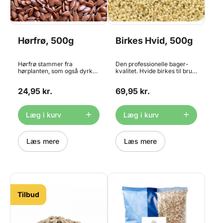
Hørfrø, 500g
Birkes Hvid, 500g
Hørfrø stammer fra
Den professionelle bager-
hørplanten, som også dyrkes
kvalitet. Hvide birkes til brug
for at fremstille hørstoffer.
ved brødbagning m.m.
Hørfrø har et højt indehold af
Perfekt som topping til dine
24,95 kr.
69,95 kr.
sunde, flerumættede
rundstykker og franskbrød.
fedtstoffer og mange
Hvid birkes er mildere i
kostfibre, nemlig 28 gram
smagen end blå birkes. Pose
fibre pr. 100g frø. Hørfrø er
med 500g
Læg i kurv
Læg i kurv
velegnede til bagværk som
grovbrød, Stenalderbrød og
knækbrød samt i müsli og
granola. Pose med 500g
Læs mere
Læs mere
Tilbud