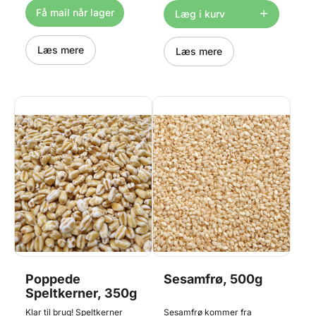
blød natten over. Prøv dem i
fibre pr. 100g frø. Hørfrø er
Få mail når lager
Læg i kurv
bagværk, musli og salater
velegnede til bagværk som
m.m. Teknisk betegnelse
grovbrød, Stenalderbrød og
"Rugkerner poppet". Pose
knækbrød samt i müsli og
med 350g
Læs mere
granola. Leveres som 2
Læs mere
poser med hver 500g = 1kg
Poppede
Sesamfrø, 500g
Speltkerner, 350g
Klar til brug! Speltkerner
Sesamfrø kommer fra