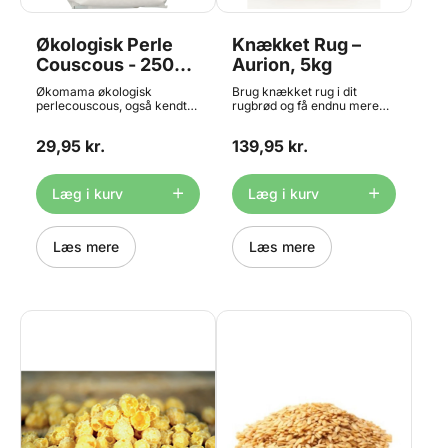
Økologisk Perle
Knækket Rug –
Couscous - 250g,
Aurion, 5kg
Økomama
Økomama økologisk
Brug knækket rug i dit
perlecouscous, også kendt
rugbrød og få endnu mere
som Fregola, er en klassisk
god smag og mere fuldkorn.
pastatype fra Sardinien. Det
Anvendes især til rugbrød,
29,95 kr.
139,95 kr.
er fremstillet i bronzeforme -
knækbrød og grovboller.
dette giver en mere ru og
Indhold: 5kg. OBS: Bedst før
porøs overflade. Det hjælper
dato på dette produkt er ned
til, at marinader eller saucer
til 1 måned grundet strenge
Læg i kurv
Læg i kurv
hænger godt ved, hvilket
kvalitetskrav.
giver en bedre
smagsoplevelse. Denne
økologiske perle couscous
Læs mere
Læs mere
har mange
anvendelsesmuligheder, og
kan bl.a. bruges i risotto, i
supper, salater og brød.
Indhold: 250g.