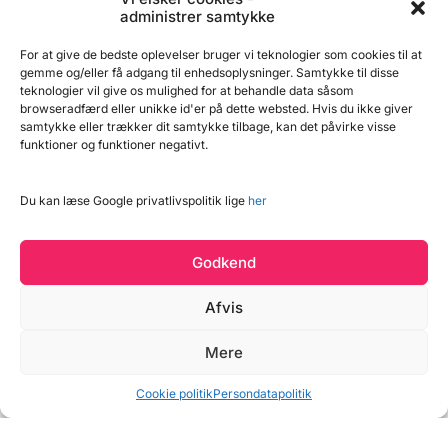
administrer samtykke
For at give de bedste oplevelser bruger vi teknologier som cookies til at
gemme og/eller få adgang til enhedsoplysninger. Samtykke til disse
teknologier vil give os mulighed for at behandle data såsom
browseradfærd eller unikke id'er på dette websted. Hvis du ikke giver
samtykke eller trækker dit samtykke tilbage, kan det påvirke visse
funktioner og funktioner negativt.
Pistacienødder
Majsgryn, 900g
Du kan læse Google privatlivspolitik lige
her
Usaltede, 500g
Store flotte pistaciekerner
Majsgryn er granuleret majs
med dyb grøn farve.
der er velegnet til bagning.
Godkend
Pistacienødderne er
Kaldes også for grov
usaltede, og kan nemt
majsmel. Kan også bruges
329,95 kr.
39,95 kr.
hakkes til pynt eller deles i
ovenpå bagværk, men
Afvis
halve. I pose der kan
ønskes den klassiske drys
genlukkes - bør opbevares
man finder på majsstykker,
tørt, køligt og ude af sollys.
anbefaler vi Majsdrys. Der er
Læg i kurv
Læg i kurv
Mere
500g pr. pose.
mange andre
anvendelsesmuligheder for
Vind et gavekort
majsgryn, det kan bruges til
Cookie politik
Persondatapolitik
Læs mere
panering af fisk, koges til
Læs mere
grød eller bruges i traditionel
italiensk ret polenta.
Størrelsen på kornene er