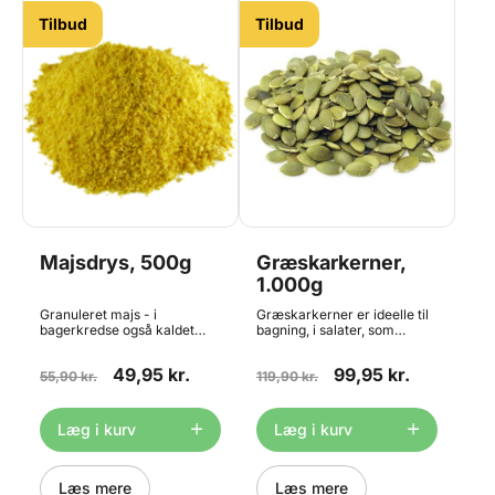
Tilbud
Tilbud
Majsdrys, 500g
Græskarkerner,
1.000g
Granuleret majs - i
Græskarkerner er ideelle til
bagerkredse også kaldet
bagning, i salater, som
majsdrys - er tørrede
snacks eller i en
majskorn der er groft knust,
hjemmeristet mysli.
49,95 kr.
99,95 kr.
og egner sig godt til drys
55,90 kr.
Kernerne er rige på protein
119,90 kr.
ovenpå bagværk og i selve
og fibre, og er derfor med til
dejen. Det helt rigtige til at
at give en god
toppe majsstykker af med.
mæthedsfornemmelse.
Læg i kurv
Læg i kurv
Indeholder 500g fordelt i 2
Desuden indeholder de
poser á 250g
meget magnesium, hvilket er
godt for vores knogler og
samtidig forbedrer
Læs mere
Læs mere