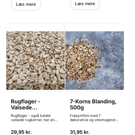
ost henover, før de bages for
Læs mere
Læs mere
at gøre dem ekstra lækre.
Indhold: 310g.
Rugflager -
7-Korns Blanding,
Valsede
500g
Rugkerner, 500g
Rugflager - også kaldet
Frøsymfoni med 7
valsede rugkerner, har en
dekorative og velsmagende
dominerende let syrlig smag
kerner og flager. Blandingen
som gør sig rigtig godt i
indeholder solsikkekerner,
29,95 kr.
31,95 kr.
rugbrød og andet groft
hørfrø, havrekerner,