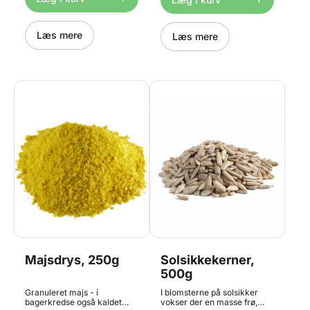
2 poser af hver 500g.
Læs mere
Læs mere
Majsdrys, 250g
Solsikkekerner,
500g
Granuleret majs - i
I blomsterne på solsikker
bagerkredse også kaldet
vokser der en masse frø,