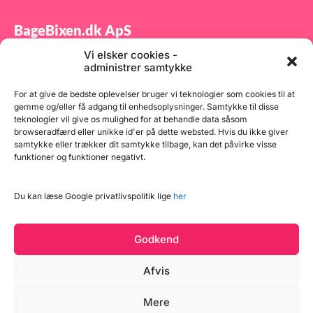
BageBixen.dk ApS
Vi elsker cookies -
Tilmeld dig vores nyhedsbrev og modtag gode tilbud
administrer samtykke
samt spændende produktnyheder direkte i din
indbakke.
For at give de bedste oplevelser bruger vi teknologier som cookies til at
gemme og/eller få adgang til enhedsoplysninger. Samtykke til disse
teknologier vil give os mulighed for at behandle data såsom
browseradfærd eller unikke id'er på dette websted. Hvis du ikke giver
samtykke eller trækker dit samtykke tilbage, kan det påvirke visse
funktioner og funktioner negativt.
Tilmeld
Du kan læse Google privatlivspolitik lige
her
Godkend
Afvis
Mere
Copyright © 2026 BageBixen.dk