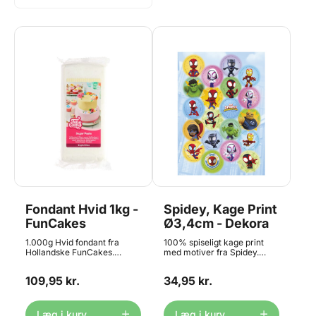
Fondant Hvid 1kg -
Spidey, Kage Print
FunCakes
Ø3,4cm - Dekora
1.000g Hvid fondant fra
100% spiseligt kage print
Hollandske FunCakes.
med motiver fra Spidey.
Denne fondant er let at
Printet er lavet af wafer
arbejde med, og har en fin
paper - i Danmark ofte
109,95 kr.
34,95 kr.
struktur til overtrækning og
omtalt som rispapir eller
modellering. Med en let
vaffel papir. Printet bruges
smag af vanille. Fondant er
på samme måde som et
også kendt som
sukkerprint. Du skal lægge
Læg i kurv
Læg i kurv