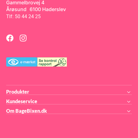
Gammelbrovej 4
og herefter knust til atomer.
På den måde er der meget
Årøsund 6100 Haderslev
mere farve i hvert gram. Alt
Tlf: 50 44 24 25
sammen godkendt til brug i
fødevarer naturligvis!
Produkter
Kundeservice
Om BageBixen.dk