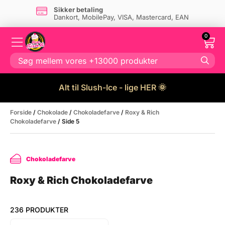
Dansk firma
- og eget lager i Danmark
0
Alt til Slush-Ice - lige HER 🌞
Forside
/
Chokolade
/
Chokoladefarve
/
Roxy & Rich
Chokoladefarve
/ Side 5
Chokoladefarve
Roxy & Rich Chokoladefarve
236 PRODUKTER