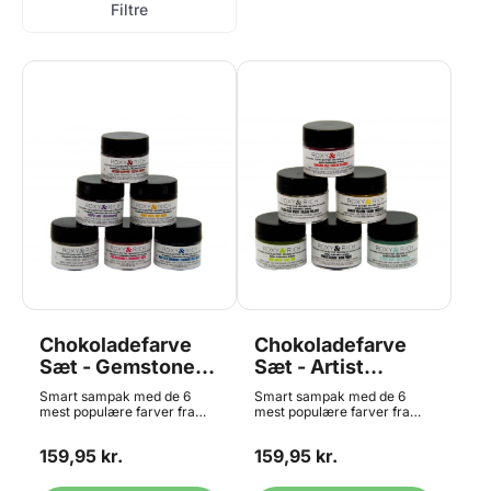
Filtre
Chokoladefarve
Chokoladefarve
Sæt - Gemstone
Sæt - Artist
Collection, Roxy &
Collection, Roxy &
Smart sampak med de 6
Smart sampak med de 6
Rich
Rich
mest populære farver fra
mest populære farver fra
Gemstone Collection. De 6
Artist Collection. De 6 farver
farver er: Pink Rhodonite,
er: Sunny Yellow, Sangria
159,95 kr.
159,95 kr.
Purple Jade, Navy Blue
Red, Polar Bear White, Lime
Diamond, Royal Silver,
Green, Blue Tiffany og Pirate
Honey Gold og Antique
Black Flot kakaosmør farve