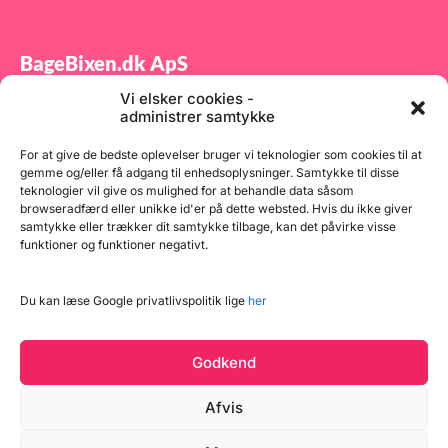
BageBixen.dk ApS
Vi elsker cookies -
Tilmeld dig vores nyhedsbrev og modtag gode tilbud
administrer samtykke
samt spændende produktnyheder direkte i din
indbakke.
For at give de bedste oplevelser bruger vi teknologier som cookies til at
gemme og/eller få adgang til enhedsoplysninger. Samtykke til disse
teknologier vil give os mulighed for at behandle data såsom
browseradfærd eller unikke id'er på dette websted. Hvis du ikke giver
samtykke eller trækker dit samtykke tilbage, kan det påvirke visse
funktioner og funktioner negativt.
Tilmeld
Du kan læse Google privatlivspolitik lige
her
Godkend
Afvis