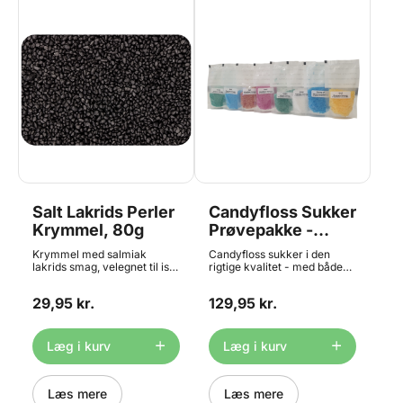
Salt Lakrids Perler
Candyfloss Sukker
Krymmel, 80g
Prøvepakke -
8x50 g, total 400
Krymmel med salmiak
Candyfloss sukker i den
g
lakrids smag, velegnet til is,
rigtige kvalitet - med både
kage, slik og meget mere.
smag og farve. Pakken
Den gode kvalitet som du
indeholder 8 forskellige
29,95 kr.
129,95 kr.
kender fra ishuset.
varianter, hver af de 8 poser
Indeholder 80g
indeholder ca. 50 g
specialsukker - hvilket er
nok til 4-6 store fluffy
Læg i kurv
Læg i kurv
candyfloss. De 8 varianter
er: Rød Kirsebær Blue
Raspberry Grøn Kiwi Gul
Læs mere
Banan Blå Sport Rød
Læs mere