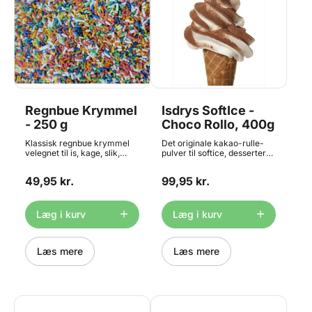
Regnbue Krymmel
Isdrys SoftIce -
- 250 g
Choco Rollo, 400g
Klassisk regnbue krymmel
Det originale kakao-rulle-
velegnet til is, kage, slik,
pulver til softice, desserter
romkugler og meget mere.
og topdekoration til kager
Perfekt når dine kreationer
m.m.! Professionel catering
49,95 kr.
99,95 kr.
skal gøres ekstra festlige.
kvalitet som sikrer et godt og
Posen indeholder 250 g
ensartet resultat - hver
krymmel.
gang. Indhold: 400g
Læg i kurv
Læg i kurv
Læs mere
Læs mere