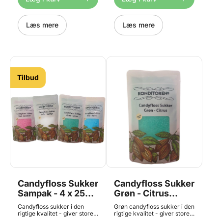
20-25 candyfloss. Mangler
mindre portioner af vores
du en candyfloss maskine til
leverandør. Der kan derfor
sukkeret så finder du den
ikke forventes samme
HER. Indhold: 250g.
Læs mere
emballage som på billedet.
Læs mere
Tilbud
Candyfloss Sukker
Candyfloss Sukker
Sampak - 4 x 250
Grøn - Citrus
g, Konditorens
Smag 250 g,
Candyfloss sukker i den
Grøn candyfloss sukker i den
Konditorens
rigtige kvalitet - giver store,
rigtige kvalitet - giver store,