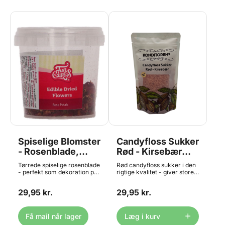
Spiselige Blomster
Candyfloss Sukker
- Rosenblade,
Rød - Kirsebær
FunCakes
Smag 250 g,
Tørrede spiselige rosenblade
Rød candyfloss sukker i den
Konditorens
- perfekt som dekoration på
rigtige kvalitet - giver store,
kager, cupcakes m.m. Kan
fluffy og velsmagende
bl.a. anvendes som pynt til
candyfloss, der sidder godt
29,95 kr.
29,95 kr.
kage, risretter, fiskeretter, is
på pinden. Denne variant har
og cocktails. Opbevares tørt
en lækker smag af kirsebær.
og køligt (12-20°C) og ikke i
Posen giver 20-25
direkte sollys. Indhold: 5g.
candyfloss. Mangler du en
Få mail når lager
Læg i kurv
candyfloss maskine til