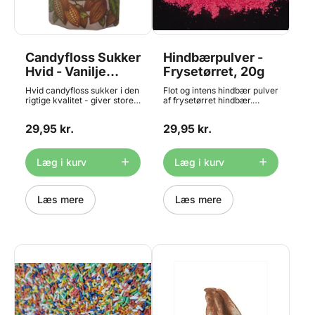
Candyfloss Sukker
Hindbærpulver -
Hvid - Vanilje
Frysetørret, 20g
Smag 250 g,
Hvid candyfloss sukker i den
Flot og intens hindbær pulver
Konditorens
rigtige kvalitet - giver store,
af frysetørret hindbær.
fluffy og velsmagende
Frysetørrede frugter er
candyfloss, der sidder godt
meget populære i bl.a.
29,95 kr.
29,95 kr.
på pinden. Den hvide variant
flødeboller, mousser,
har en diskret smag af
chokoladefyld og meget
vanilje - den klassiske
mere. Skal opbevares lufttæt
farveløse variant. Posen
efter åbning, da det ellers
Læg i kurv
Læg i kurv
giver 20-25 candyfloss.
klumper. Indhold: 20 gram
Mangler du en candyfloss
Føres også i 100g og 500g
maskine til sukkeret så
portioner
finder du den HER. Indhold:
Læs mere
Læs mere
250g.