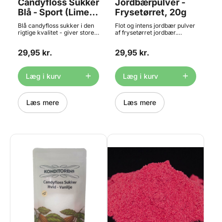
Candyfloss Sukker
Jordbærpulver -
Blå - Sport (Lime)
Frysetørret, 20g
Smag 250 g,
Blå candyfloss sukker i den
Flot og intens jordbær pulver
Konditorens
rigtige kvalitet - giver store,
af frysetørret jordbær.
fluffy og velsmagende
Frysetørrede frugter er
candyfloss, der sidder godt
meget populære i bl.a.
29,95 kr.
29,95 kr.
på pinden. Den blå variant
flødeboller, mousser,
har en frisk smag af sport
chokoladefyld og meget
(lime), som gør den lidt
mere. Skal opbevares lufttæt
mindre sød. Posen giver 20-
efter åbning, da det ellers
Læg i kurv
Læg i kurv
25 candyfloss. Mangler du
klumper. Indhold: 20 gram
en candyfloss maskine til
Føres også i 100g og 500g
sukkeret så finder du den
portioner
HER. Indhold: 250g.
Læs mere
Læs mere