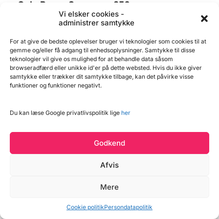
Gul - Banan Smag
250 g
250 g,
Vi elsker cookies -
Gul candyfloss sukker i den
Pink krymmel velegnet til is,
administrer samtykke
Konditorens
rigtige kvalitet - giver store,
kage, slik, romkugler og
fluffy og velsmagende
meget mere. Perfekt når
candyfloss, der sidder godt
dine kreationer skal gøres
For at give de bedste oplevelser bruger vi teknologier som cookies til at
29,95 kr.
49,95 kr.
på pinden. Den gule variant
ekstra festlige. Posen
gemme og/eller få adgang til enhedsoplysninger. Samtykke til disse
har en god smag af banan.
indeholder 250 g krymmel.
teknologier vil give os mulighed for at behandle data såsom
Posen giver 20-25
candyfloss. Mangler du en
Læg i kurv
Læg i kurv
browseradfærd eller unikke id'er på dette websted. Hvis du ikke giver
candyfloss maskine til
samtykke eller trækker dit samtykke tilbage, kan det påvirke visse
sukkeret så finder du den
funktioner og funktioner negativt.
HER. Indhold: 250g.
Læs mere
Læs mere
Du kan læse Google privatlivspolitik lige
her
Godkend
Afvis
Mere
Vind et gavekort
Cookie politik
Persondatapolitik