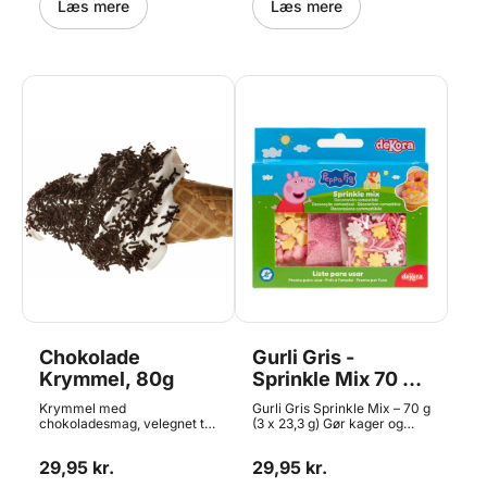
Læs mere
Læs mere
Chokolade
Gurli Gris -
Krymmel, 80g
Sprinkle Mix 70 g,
Dekora
Krymmel med
Gurli Gris Sprinkle Mix – 70 g
chokoladesmag, velegnet til
(3 x 23,3 g) Gør kager og
is, kage, slik, romkugler og
cupcakes ekstra festlige
meget mere. Den gode
med Gurli Gris Sprinkle Mix.
29,95 kr.
29,95 kr.
kvalitet som du kender fra
Denne farverige
ishuset. Indeholder 80g
krymmelblanding er