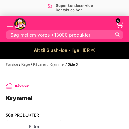
Dansk firma
- og eget lager i Danmark
0
Alt til Slush-Ice - lige HER 🌞
Forside
/
Kage
/
Råvarer
/
Krymmel
/ Side 3
Råvarer
Krymmel
508 PRODUKTER
Filtre