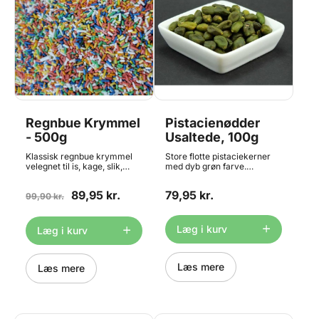
Regnbue Krymmel
Pistacienødder
- 500g
Usaltede, 100g
Klassisk regnbue krymmel
Store flotte pistaciekerner
velegnet til is, kage, slik,
med dyb grøn farve.
romkugler og meget mere.
Pistacienødderne er
Perfekt når dine kreationer
usaltede, og kan nemt
89,95 kr.
79,95 kr.
skal gøres ekstra festlige.
99,90 kr.
hakkes til pynt eller deles i
Indeholder 2 x 250 g
halve. I pose der kan
krymmel.
genlukkes - bør opbevares
tørt, køligt og ude af sollys.
Læg i kurv
Læg i kurv
100g pr. pose.
Læs mere
Læs mere