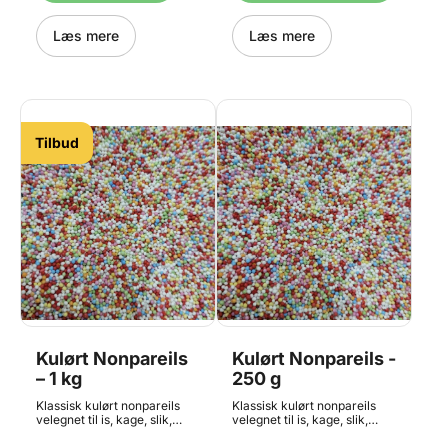
sukkeret så finder du den
HER. Indhold: 250g.
Læs mere
Læs mere
Tilbud
Kulørt Nonpareils
Kulørt Nonpareils -
– 1 kg
250 g
Klassisk kulørt nonpareils
Klassisk kulørt nonpareils
velegnet til is, kage, slik,
velegnet til is, kage, slik,
romkugler og meget mere.
romkugler og meget mere.
Perfekt når dine kreationer
Perfekt når dine kreationer