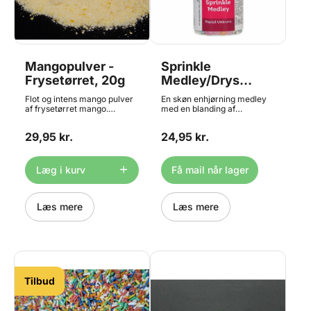
Mangopulver -
Sprinkle
Frysetørret, 20g
Medley/Drys
Medley - Unicorn
Flot og intens mango pulver
En skøn enhjørning medley
Pastel 50g,
af frysetørret mango.
med en blanding af
Frysetørrede frugter er
forskellige slags krymmel i
FunCakes
meget populære i bl.a.
pastelfarver - samt små
29,95 kr.
24,95 kr.
flødeboller, mousser,
stykker formet som
chokoladefyld og meget
enhjørninger - et perfekt
mere. Skal opbevares lufttæt
drys på kager, cupcakes,
efter åbning, da det ellers
desserter m.m. Indhold: 50
Læg i kurv
Få mail når lager
klumper. Indhold: 20 gram
gram
Føres også i 100g og 500g
portioner
Læs mere
Læs mere
Tilbud