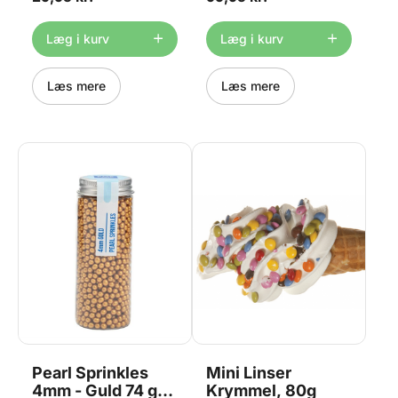
Indeholder 80g
Indeholder 500g Bemærk
farven på tivoli krymmel kan
variere en smule fra billedet.
Læg i kurv
Læg i kurv
Læs mere
Læs mere
Pearl Sprinkles
Mini Linser
4mm - Guld 74 g,
Krymmel, 80g