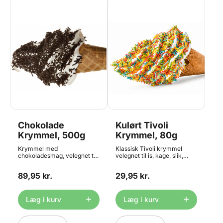
Chokolade
Kulørt Tivoli
Krymmel, 500g
Krymmel, 80g
Krymmel med
Klassisk Tivoli krymmel
chokoladesmag, velegnet til
velegnet til is, kage, slik,
is, kage, slik, romkugler og
romkugler og meget mere.
meget mere. Den gode
Den gode kvalitet som du
89,95 kr.
29,95 kr.
kvalitet som du kender fra
kender fra ishuset.
ishuset. Chokoladekrymmel
Indeholder 80g
- indeholder 500g
Læg i kurv
Læg i kurv