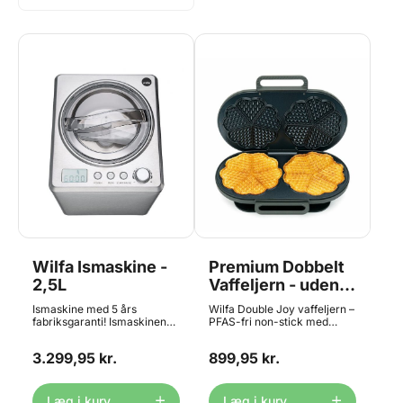
Wilfa Ismaskine -
Premium Dobbelt
2,5L
Vaffeljern - uden
PFAS, Wilfa
Ismaskine med 5 års
Wilfa Double Joy vaffeljern –
fabriksgaranti! Ismaskinen
PFAS-fri non-stick med
Wilfa ICM1S-250 giver dig
revolutionerende Produre™
den bedste hjemmelavede is
belægning Fantastisk
3.299,95 kr.
899,95 kr.
på kun 1 time. Alt hvad du
vaffeljern med 5 års
har brug for er dine favorit
fabriksgaranti! Med Wilfa
ingredienser, påfylde og
Double Joy får du et
tænde ismaskinen, så den
moderne vaffeljern, der
Læg i kurv
Læg i kurv