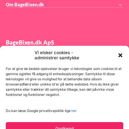
Om BageBixen.dk
BageBixen.dk ApS
Vi elsker cookies -
Tilmeld dig vores nyhedsbrev og modtag gode tilbud
administrer samtykke
samt spændende produktnyheder direkte i din
indbakke.
For at give de bedste oplevelser bruger vi teknologier som cookies til at
gemme og/eller få adgang til enhedsoplysninger. Samtykke til disse
teknologier vil give os mulighed for at behandle data såsom
browseradfærd eller unikke id'er på dette websted. Hvis du ikke giver
samtykke eller trækker dit samtykke tilbage, kan det påvirke visse
funktioner og funktioner negativt.
Tilmeld
Du kan læse Google privatlivspolitik lige
her
Godkend