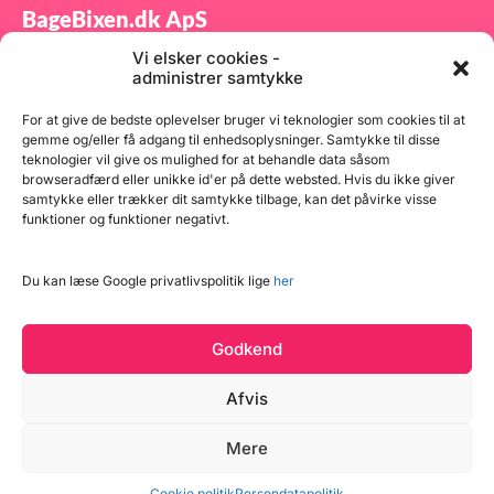
BageBixen.dk ApS
Vi elsker cookies -
Tilmeld dig vores nyhedsbrev og modtag gode tilbud
administrer samtykke
samt spændende produktnyheder direkte i din
indbakke.
For at give de bedste oplevelser bruger vi teknologier som cookies til at
gemme og/eller få adgang til enhedsoplysninger. Samtykke til disse
teknologier vil give os mulighed for at behandle data såsom
browseradfærd eller unikke id'er på dette websted. Hvis du ikke giver
samtykke eller trækker dit samtykke tilbage, kan det påvirke visse
funktioner og funktioner negativt.
Tilmeld
Du kan læse Google privatlivspolitik lige
her
Godkend
Afvis
Læg i kurv
Mere
Copyright © 2026 BageBixen.dk
3 på lager
Vind et gavekort
Cookie politik
Persondatapolitik