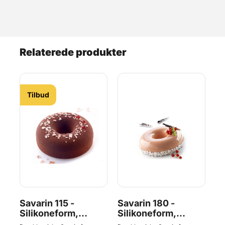
Relaterede produkter
Tilbud
Savarin 115 -
Savarin 180 -
Un
Silikoneform,
Silikoneform,
Si
Silikomart
Silikomart
Si