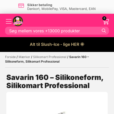
Sikker betaling
Dankort, MobilePay, VISA, Mastercard, EAN
0
Alt til Slush-Ice - lige HER 🌞
Forside
/
Mærker
/
Silikomart Professional
/ Savarin 160 –
Måske kunne nogle af disse
☓
Silikoneform, Silikomart Professional
produkter have din interesse?
Savarin 160 – Silikoneform,
Silikomart Professional