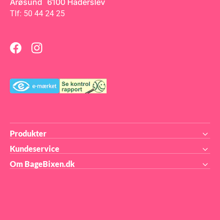
Årøsund 6100 Haderslev
verden. Størrelse på form: 180
x 340 x h 45 mm Størrelse på
Tlf: 50 44 24 25
huller: 61 x 61x h 30 mm
Volumen: 8 x 100 ml (tot. vol.
800 ml) 36.206.87.0065
Produkter
Kundeservice
Om BageBixen.dk