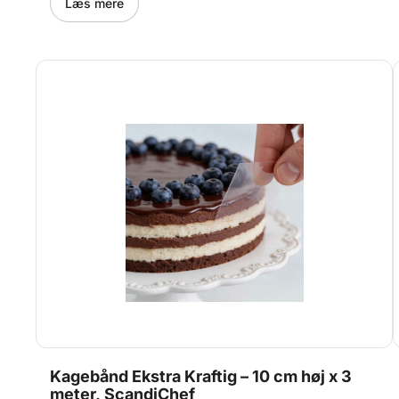
til professionelt brug jf. EU-forordning 1333/2008
Læs mere
Kagebånd Ekstra Kraftig – 10 cm høj x 3
meter, ScandiChef