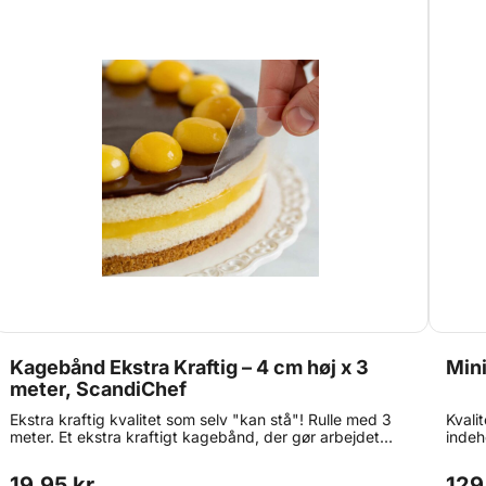
Kagebånd Ekstra Kraftig – 4 cm høj x 3
Mini
meter, ScandiChef
Ekstra kraftig kvalitet som selv "kan stå"! Rulle med 3
Kvali
meter. Et ekstra kraftigt kagebånd, der gør arbejdet
indeh
lettere – og resultatet pænere. Dette kagebånd er i en
ø10cm
stabil kvalitet, som kan stå af sig selv. Det gør det nemt
Med n
19,95 kr.
129