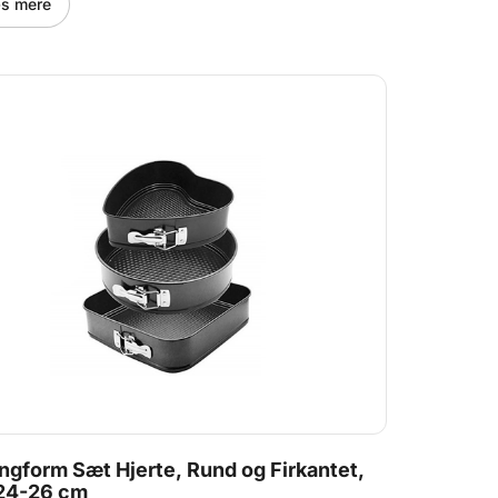
åndet placeres indvendigt i din kagering, før du
s mere
r kagen. Det forhindrer, at kagen hænger fast, og
et langt nemmere at få et pænt resultat, når ringen
es. Selvom det ofte kaldes konditorplast, kageplast
 chokoladefolie, er funktionen den samme: et
ærligt redskab til alt fra lagkager og moussekager
hokoladedekorationer, isbomber og meget mere.
fikationer: Højde: 15 cm Længde: 3 meter (300
ateriale: Klar, fødevaregodkendt plast Mærke:
ichef Et simpelt værktøj, der gør en stor forskel i
agværk.
ngform Sæt Hjerte, Rund og Firkantet,
24-26 cm