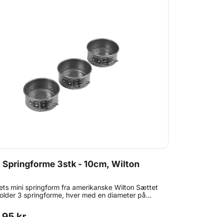
 Springforme 3stk - 10cm, Wilton
tets mini springform fra amerikanske Wilton Sættet
older 3 springforme, hver med en diameter på
 og en højde på ca. 5cm. Kvalitet der ikke lækker!
on-stick belægning. Bør ikke vaskes i
,95 kr.