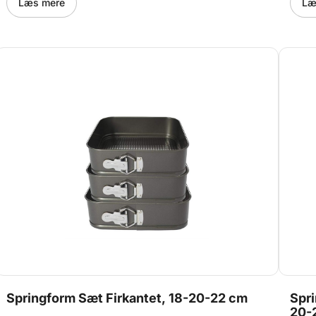
cm. Pladsbesparende design: Formene kan stables og
Kageb
Læs mere
Læ
opbevares nemt. Super kvalitet: Fremstillet i kraftigt
samle
metal, der sikrer jævn bagning og lang holdbarhed.
gør d
Fødevaresikre: Certificeret til at være sikre til brug med
fjern
fødevarer. Ovnfast: Tåler op til 220°C – ideel til alle
eller
typer bagværk. Flot gaveæske: Leveres i en elegant
uundv
æske, perfekt som gave til bageentusiasten. Bemærk:
til c
Ikke egnet til mikroovn. Tåler ikke skarpe genstande for
Speci
at beskytte belægningen. Håndopvask anbefales for at
cm) M
forlænge levetiden. Sæt prikken over i’et på dine
Scand
kagekreationer med dette alsidige og stilfulde
dit b
springformsæt fra Konditorens. Perfekt til både hverdag
og fest!
Springform Sæt Firkantet, 18-20-22 cm
Spri
20-