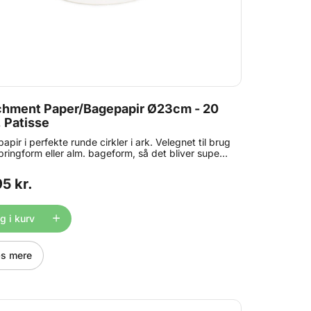
chment Paper/Bagepapir Ø23cm - 20
, Patisse
apir i perfekte runde cirkler i ark. Velegnet til brug
springform eller alm. bageform, så det bliver super
 at fjerne kagen fra formen. Størrelse: ca. Ø 23
ndhold: 20 stk.
5 kr.
 i kurv
s mere