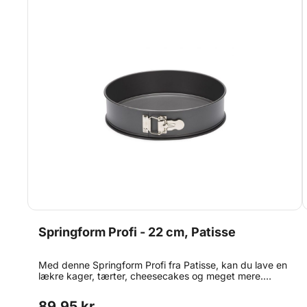
til chokoladedekorationer, isbomber og meget mere.
Specifikationer: Højde: 8 cm Længde: 3 meter (300 cm)
Materiale: Klar, fødevaregodkendt plast Mærke:
Scandichef Et simpelt værktøj, der gør en stor forskel i
dit bagværk.
Springform Profi - 22 cm, Patisse
Med denne Springform Profi fra Patisse, kan du lave en
lækre kager, tærter, cheesecakes og meget mere.
Formen har non-stick belægning og kan tåle
temperaturer op til 190°C i længere tid og op til 215°C
89,95 kr.