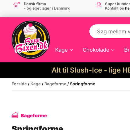
Dansk firma
Super kundes
- og eget lager i Danmark
Kontakt os
he
Kage
Chokolade
Br
Alt til Slush-Ice - lige 
Forside
/
Kage
/
Bageforme
/ Springforme
Bageforme
Springforme