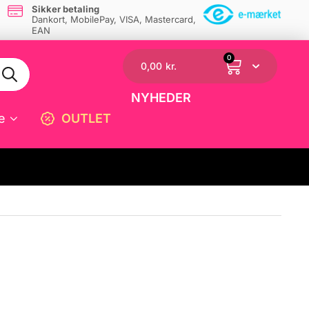
Sikker betaling
Dankort, MobilePay, VISA, Mastercard,
EAN
0
0,00
kr.
NYHEDER
e
OUTLET