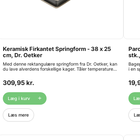
Keramisk Firkantet Springform - 38 x 25
Par
cm, Dr. Oetker
stk.
Med denne rektangulære springform fra Dr. Oetker, kan
Bagep
du lave alverdens forskellige kager. Tåler temperaturer
i en 
helt op til 230°C grundet den keramiske non-stick
nemt,
belægning. Størrelse: 38 x 25 x h 7 cm. Bør ikke vaskes
cm. I
309,95 kr.
19,9
i opvaskemaskine.
Læg i kurv
Læg
Læs mere
Læ