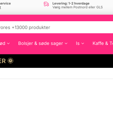
ervice
Levering: 1-2 hverdage
r
Vælg mellem Postnord eller GLS
ød
Bolsjer & søde sager
Is
Kaffe & T
HER 🌞