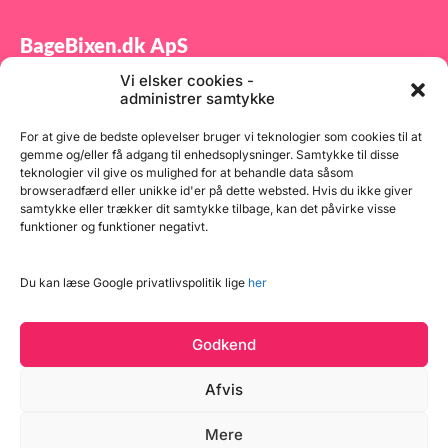
BageBixen.dk ApS
Vi elsker cookies -
Tilmeld dig vores nyhedsbrev og modtag gode tilbud
administrer samtykke
samt spændende produktnyheder direkte i din
indbakke.
For at give de bedste oplevelser bruger vi teknologier som cookies til at
gemme og/eller få adgang til enhedsoplysninger. Samtykke til disse
teknologier vil give os mulighed for at behandle data såsom
browseradfærd eller unikke id'er på dette websted. Hvis du ikke giver
samtykke eller trækker dit samtykke tilbage, kan det påvirke visse
funktioner og funktioner negativt.
Tilmeld
Du kan læse Google privatlivspolitik lige
her
Godkend
Afvis
Mere