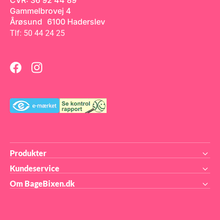
CVR: 36 92 44 89
rengøre, hvilket gør den
Gammelbrovej 4
velegnet til både
hjemmebagning og
Årøsund 6100 Haderslev
professionel brug. Mål: 40 x
30 x 8 cmInkluderer: Låg
Tlf: 50 44 24 25
Produkter
Kundeservice
Om BageBixen.dk