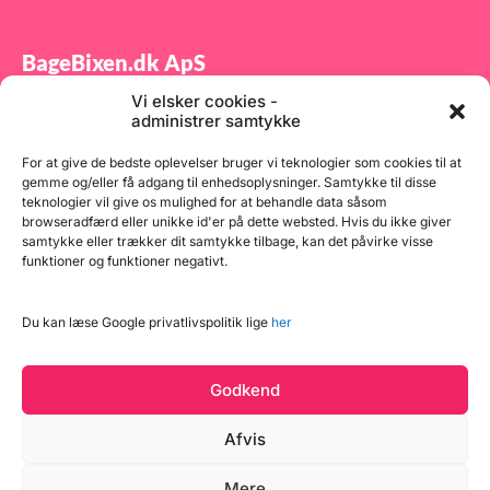
BageBixen.dk ApS
Vi elsker cookies -
Tilmeld dig vores nyhedsbrev og modtag gode tilbud
administrer samtykke
samt spændende produktnyheder direkte i din
indbakke.
For at give de bedste oplevelser bruger vi teknologier som cookies til at
gemme og/eller få adgang til enhedsoplysninger. Samtykke til disse
teknologier vil give os mulighed for at behandle data såsom
browseradfærd eller unikke id'er på dette websted. Hvis du ikke giver
samtykke eller trækker dit samtykke tilbage, kan det påvirke visse
funktioner og funktioner negativt.
Tilmeld
Du kan læse Google privatlivspolitik lige
her
Godkend
Afvis
Mere