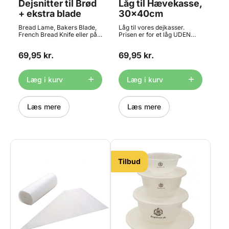
Dejsnitter til Brød
Låg til Hævekasse,
+ ekstra blade
30x40cm
Bread Lame, Bakers Blade,
Låg til vores dejkasser.
French Bread Knife eller på
Prisen er for et låg UDEN
dansk
kasse. Find kasserne lige
Ridsekniv/Brødsnitter/Dejsnitter/snittekniv
HER Farve: Grå Materiale:
69,95 kr.
69,95 kr.
til brug ved brødbagning.
PP plast
Kniven er perfekt til at skære
Temperaturbestandighed:
ridser i alt slags brød. Den
-40°C til +60°C Egnet til
udstyret med et lækkert
direkte kontakt med
Læg i kurv
Læg i kurv
træhåndtag - og så følger
fødevarer: Ja 22584800
der ekstra blade med. Der
medfølger også en
sikkerhedshætte. Husk at
Læs mere
Læs mere
tilkøbe ekstra blade, så du
altid har friske i skuffen. Find
dem HER.
Tilbud