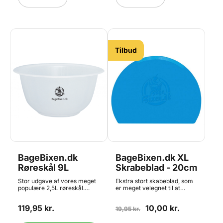
mere. Måler ca. 12cm i
bredden og 11cm i højden.
Tåler opvaskemaskine
Tilbud
BageBixen.dk
BageBixen.dk XL
Røreskål 9L
Skrabeblad - 20cm
Stor udgave af vores meget
Ekstra stort skabeblad, som
populære 2,5L røreskål.
er meget velegnet til at
Perfekt til store portioner
skrabe skåle rene for
chokolade og som æltekar
mousse, creme, dej og
119,95 kr.
10,00 kr.
og hæveskål til dej.
meget mere. Også god til alle
19,95 kr.
Materialet er slagfast plastik,
andre former for
i professionel
skrabeopgaver - brug fx den