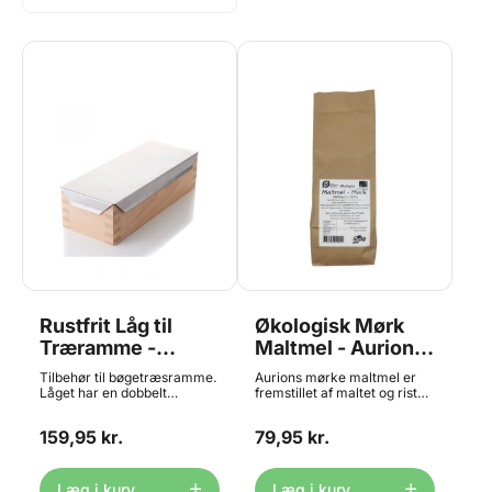
Rustfrit Låg til
Økologisk Mørk
Træramme -
Maltmel - Aurion,
Aurion
500g
Tilbehør til bøgetræsramme.
Aurions mørke maltmel er
Låget har en dobbelt
fremstillet af maltet og ristet
funktion, idet det kan
økologisk dansk byg. Det er
anvendes enten som låg
uundværligt, når du bager
159,95 kr.
79,95 kr.
eller bund til
rugbrød. Mørk maltmel er en
bøgetræsrammen. Bøgetræ
enzyminaktiv maltmel, som
rammen købes separat HER
ikke går ind i
Anvendelse: Ønsker man en
bageprocessen. Den mørke
Læg i kurv
Læg i kurv