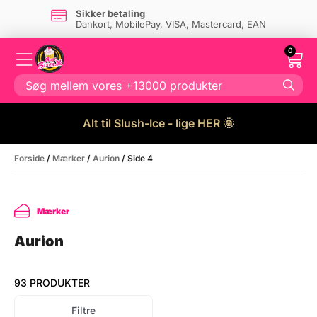
Dansk firma
- og eget lager i Danmark
0
Alt til Slush-Ice - lige HER 🌞
Forside
/
Mærker
/
Aurion
/ Side 4
Mærker
Aurion
93 PRODUKTER
Filtre