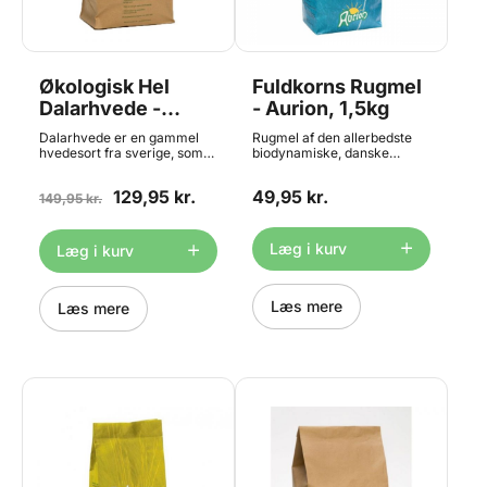
Bedst før dato på dette
produkt er ned til 1 måned
grundet strenge
kvalitetskrav.
Økologisk Hel
Fuldkorns Rugmel
Dalarhvede -
- Aurion, 1,5kg
Aurion, 5kg -
Dalarhvede er en gammel
Rugmel af den allerbedste
BEDST FØR 07/26
hvedesort fra sverige, som
biodynamiske, danske
har en god bageevne og
kvalitet. Malet på stenkværn.
giver et dejligt, blødt og
Indhold: 1,5kg. OBS: Bedst før
129,95 kr.
49,95 kr.
svampet resultat. Indhold:
149,95 kr.
dato på dette produkt er ned
5kg OBS: Bedst før dato på
til 1 måned grundet strenge
dette produkt er ned til 1
kvalitetskrav.
måned grundet strenge
Læg i kurv
Læg i kurv
kvalitetskrav.
Læs mere
Læs mere