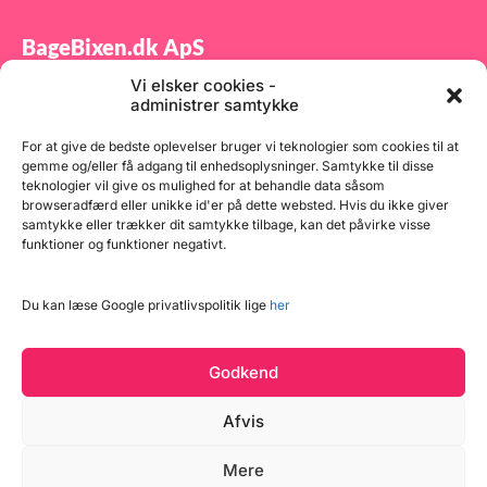
BageBixen.dk ApS
Vi elsker cookies -
Tilmeld dig vores nyhedsbrev og modtag gode tilbud
administrer samtykke
samt spændende produktnyheder direkte i din
indbakke.
For at give de bedste oplevelser bruger vi teknologier som cookies til at
gemme og/eller få adgang til enhedsoplysninger. Samtykke til disse
teknologier vil give os mulighed for at behandle data såsom
browseradfærd eller unikke id'er på dette websted. Hvis du ikke giver
samtykke eller trækker dit samtykke tilbage, kan det påvirke visse
funktioner og funktioner negativt.
Tilmeld
Du kan læse Google privatlivspolitik lige
her
Godkend
Afvis
Mere
Copyright © 2026 BageBixen.dk