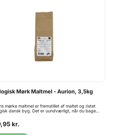
ogisk Mørk Maltmel - Aurion, 3,5kg
ns mørke maltmel er fremstillet af maltet og ristet
gisk dansk byg. Det er uundværligt, når du bager
ød. Mørk maltmel er en enzyminaktiv maltmel, som
går ind i bageprocessen. Den mørke maltmel giver
,95 kr.
rød en smuk varm farve og dejlig smag. Dosering:
trøgne spiseskeer pr. liter vand. OBS: Bedst før
på dette produkt er ned til 1 måned grundet