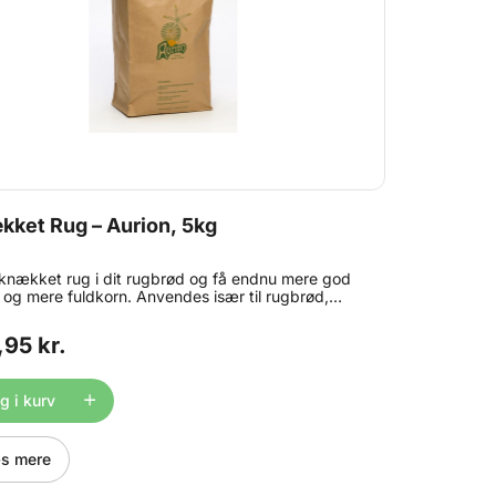
ket Rug – Aurion, 5kg
knækket rug i dit rugbrød og få endnu mere god
og mere fuldkorn. Anvendes især til rugbrød,
rød og grovboller. Indhold: 5kg. OBS: Bedst før
på dette produkt er ned til 1 måned grundet
,95 kr.
ge kvalitetskrav.
 i kurv
s mere