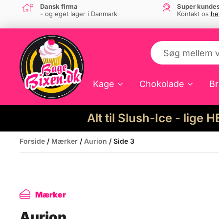
Dansk firma
Super kundes
- og eget lager i Danmark
Kontakt os
he
Kage
Chokolade
Br
Alt til Slush-Ice - lige 
Forside
/
Mærker
/
Aurion
/ Side 3
Mærker
Aurion