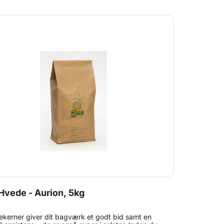
Hvede - Aurion, 5kg
kerner giver dit bagværk et godt bid samt en