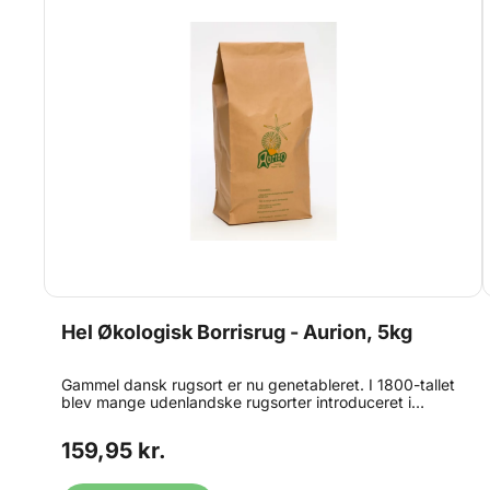
Hel Økologisk Borrisrug - Aurion, 5kg
Gammel dansk rugsort er nu genetableret. I 1800-tallet
blev mange udenlandske rugsorter introduceret i
Danmark, men én dansk sort kunne måle sig med de
nye konkurrenter – Brattingsborgrug. På Borris
159,95 kr.
forædlingsstation i Vestjylland, der specialiserede sig i
sorter til magre jorde, blev Brattingsborgrugen
videreudviklet, og i 1949 opstod Borrisrugen, oprindeligt