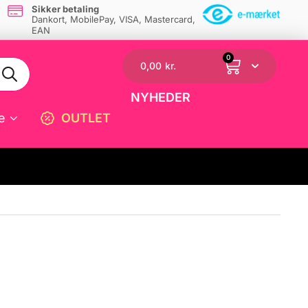
Sikker betaling
Dankort, MobilePay, VISA, Mastercard,
EAN
0
0,00
kr.
NYHEDER
e
OUTLET