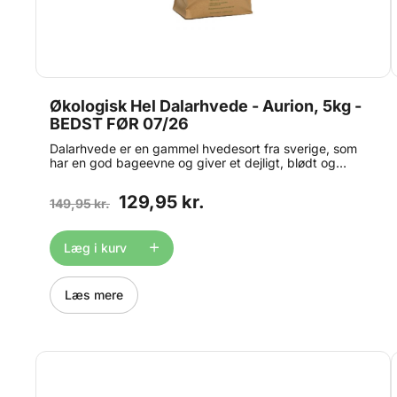
Økologisk Hel Dalarhvede - Aurion, 5kg -
BEDST FØR 07/26
Dalarhvede er en gammel hvedesort fra sverige, som
har en god bageevne og giver et dejligt, blødt og
svampet resultat. Indhold: 5kg OBS: Bedst før dato på
dette produkt er ned til 1 måned grundet strenge
129,95 kr.
149,95 kr.
kvalitetskrav.
Læg i kurv
Læs mere