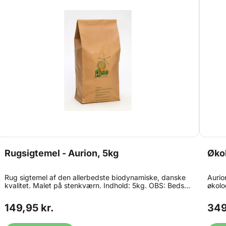
Rugsigtemel - Aurion, 5kg
Økol
Rug sigtemel af den allerbedste biodynamiske, danske
Aurio
kvalitet. Malet på stenkværn. Indhold: 5kg. OBS: Bedst
økolo
før dato på dette produkt er ned til 1 måned grundet
rugbr
strenge kvalitetskrav.
ikke 
149,95 kr.
349
dit b
1-2 s
dato 