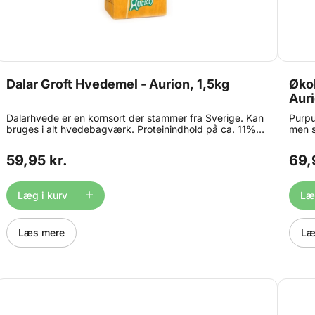
Dalar Groft Hvedemel - Aurion, 1,5kg
Økol
Auri
Dalarhvede er en kornsort der stammer fra Sverige. Kan
Purpu
bruges i alt hvedebagværk. Proteinindhold på ca. 11%.
men s
Dalar har 3x så højt indhold af folsyre som almindeligt
bruge
hvedemel, og rigtigt fine bageegenskaber. Stor pose
Navne
59,95 kr.
69,
med 1,5kg OBS: Bedst før dato på dette produkt er ned
purpu
til 1 måned grundet strenge kvalitetskrav.
antio
blåbæ
Læg i kurv
Læg
pose 
er ne
Læs mere
Læ