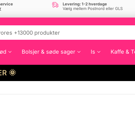
ervice
Levering: 1-2 hverdage
r
Vælg mellem Postnord eller GLS
ød
Bolsjer & søde sager
Is
Kaffe & T
HER 🌞