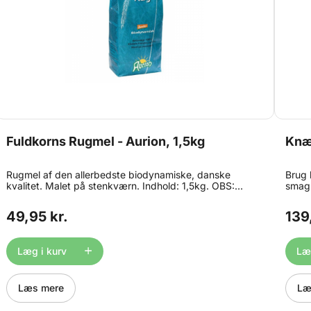
Fuldkorns Rugmel - Aurion, 1,5kg
Knæk
Rugmel af den allerbedste biodynamiske, danske
Brug 
kvalitet. Malet på stenkværn. Indhold: 1,5kg. OBS:
smag 
Bedst før dato på dette produkt er ned til 1 måned
knækb
grundet strenge kvalitetskrav.
dato 
49,95 kr.
139
stren
Læg i kurv
Læg
Læs mere
Læ